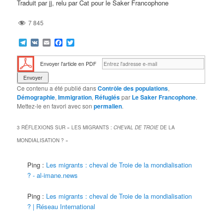
Traduit par jj, relu par Cat pour le Saker Francophone
7 845
Telegram
VK
Email
Facebook
Twitter
Envoyer l'article en PDF
Ce contenu a été publié dans
Contrôle des populations
,
Démographie
,
Immigration
,
Réfugiés
par
Le Saker Francophone
.
Mettez-le en favori avec son
permalien
.
3 RÉFLEXIONS SUR «
LES MIGRANTS :
CHEVAL DE TROIE
DE LA
MONDIALISATION ?
»
Ping :
Les migrants : cheval de Troie de la mondialisation
? - al-imane.news
Ping :
Les migrants : cheval de Troie de la mondialisation
? | Réseau International