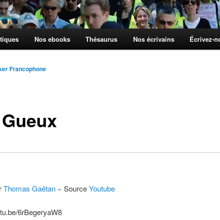
tiques
Nos ebooks
Thésaurus
Nos écrivains
Écrivez-
ker Francophone
 Gueux
r
Thomas Gaëtan
− Source
Youtube
outu.be/6rBegeryaW8