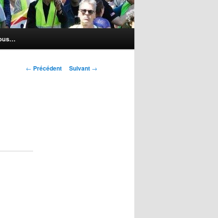
nous…
Navigation
←
Précédent
Suivant
→
des
articles