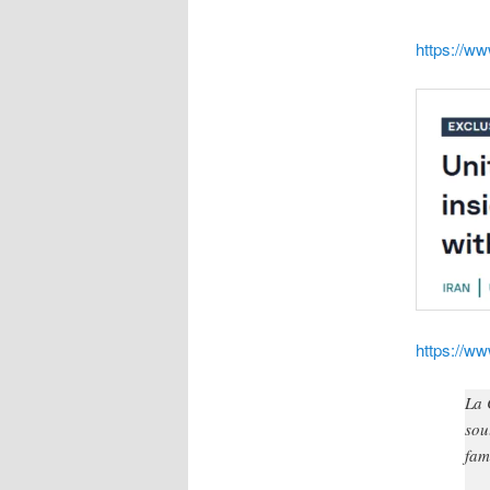
https://ww
https://ww
La 
sou
fam