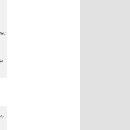
tion
la
 de