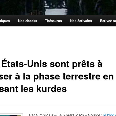
tiques
Nos ebooks
Thésaurus
Nos écrivains
Écrivez-
 États-Unis sont prêts à
er à la phase terrestre en
isant les kurdes
Par Simplicius – Le 5 mars 2026 – Source :
le blog 