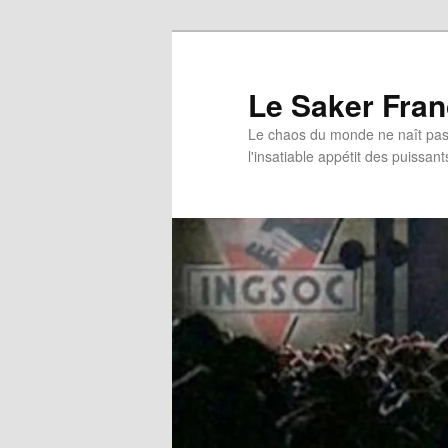
Aller
au
contenu
Le Saker Fra
principal
Le chaos du monde ne naît pas 
l'insatiable appétit des puissant