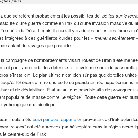
lques jours.
la que se réfèrent probablement les possibilités de “
bottes sur le terra
sibilité d’une guerre comme en Irak ou d’une invasion massive du n
n Tempête du Désert, mais il pourrait y avoir des unités des forces sp
s intégrées à ces guérilleros kurdes pour les «
mener secr
ètement
»
 faire autant de ravages que possible.
 la campagne de bombardements visant l’ouest de l’Iran a été menée
ment pour y dégrader les défenses et ouvrir une sorte de passerelle 
eros s’installent. Le plan ultime n’est bien sûr pas que de telles unité
jusqu’à Téhéran comme une sorte de grande armée napoléonienne, m
iser et de déstabiliser l’État autant que possible afin de provoquer un
nt populaire de masse contre “
le régime
”. Toute cette guerre est aut
psychologique que cinétique.
ssant, cela a été
suivi par des rapports
en provenance d’Irak selon le
uses troupes
” ont été amenées par hélicoptère dans la région déserti
 le centre-sud de l’Irak.