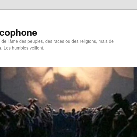
ncophone
de l'âme des peuples, des races ou des religions, mais de
s. Les humbles veillent.