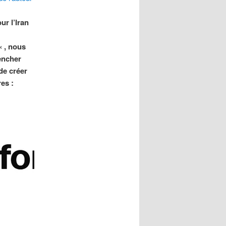
ur l’Iran
« , nous
encher
de créer
res :