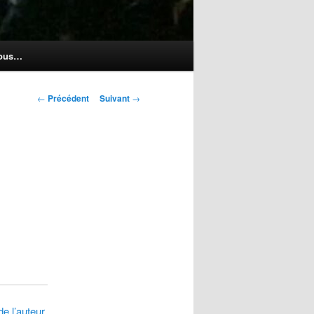
nous…
Navigation
←
Précédent
Suivant
→
des
articles
de l’auteur