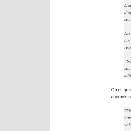
L’a
d’o
sou
Les
ter
res
“
No
sou
mil
On dit que
approvisi
IT
int
vol