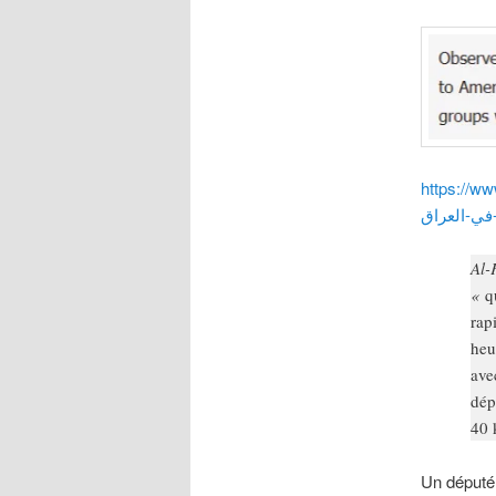
https://www.indep
في-العراق
Al-
«
q
rap
heu
ave
dép
40 
Un député 