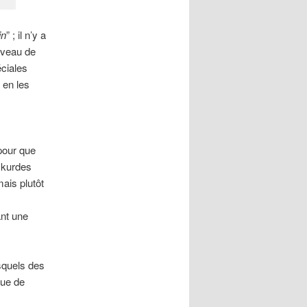
in
” ; il n’y a
iveau de
éciales
 en les
pour que
s kurdes
ais plutôt
ant une
squels des
que de