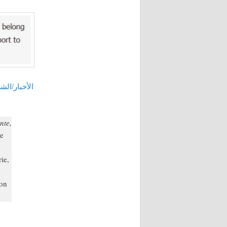
nte,
ge
ie,
ron