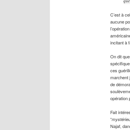
que
C’est à ce
aucune pos
l’opératio
américaine
incitant à
On dit que
spécifique
ces guérill
marchent 
de démoral
soulèveme
opération 
Fait intére
“
mystérie
Najaf, dans