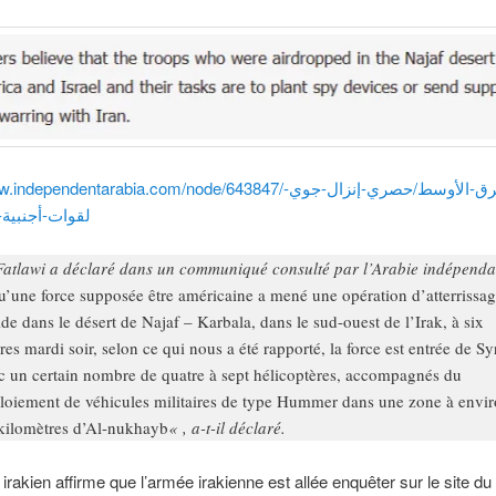
endentarabia.com/node/643847/الأخبار/الشرق-الأوسط/حصري-إنزال-جوي-
لقوات-أجنبية-
Fatlawi a déclaré dans un communiqué consulté par l’Arabie indépenda
u’une force supposée être américaine a mené une opération d’atterrissa
ide dans le désert de Najaf – Karbala, dans le sud-ouest de l’Irak, à six
res mardi soir, selon ce qui nous a été rapporté, la force est entrée de Syr
c un certain nombre de quatre à sept hélicoptères, accompagnés du
loiement de véhicules militaires de type Hummer dans une zone à envi
kilomètres d’Al-nukhayb
« , a-t-il déclaré.
irakien affirme que l’armée irakienne est allée enquêter sur le site du