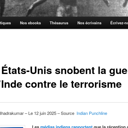
tiques
Nos ebooks
Thésaurus
Nos écrivains
Écrivez-
 États-Unis snobent la gue
’Inde contre le terrorisme
Bhadrakumar – Le 12 juin 2025 – Source
Indian Punchline
Les
médias indiens rapportent
que la réception