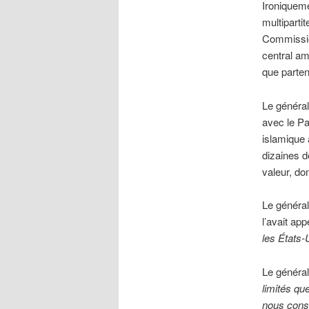
Ironiqueme
multiparti
Commissi
central am
que partena
Le général
avec le Pak
islamique 
dizaines d
valeur, don
Le général
l’avait ap
les États-
Le général
limités qu
nous const