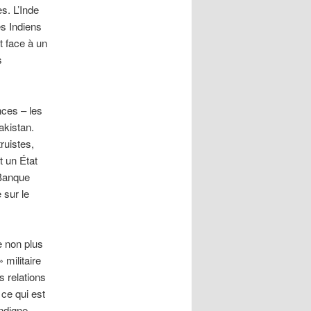
s. L’Inde
es Indiens
it face à un
s
ces – les
Pakistan.
ruistes,
t un État
/Banque
 sur le
e non plus
 militaire
s relations
 ce qui est
indigne