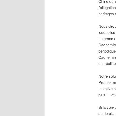
Chine qui 
l’allégati
héritages 
Nous devo
lesquelles 
un grand r
Cachemire 
périodique
Cachemire
ont réalis
Notre solu
Premier m
tentative 
plus — et 
Si la voie
sur le bila