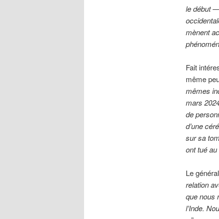
le début —
occidental
mènent act
phénoménal
Fait intér
même peut-
mêmes indi
mars 2024,
de personn
d’une cér
sur sa tom
ont tué au
Le général
relation a
que nous n
l’Inde. No