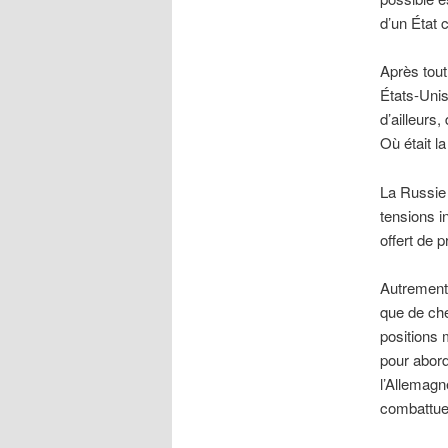
d’un État c
Après tout
États-Unis
d’ailleurs,
Où était l
La Russie
tensions i
offert de 
Autrement 
que de che
positions m
pour abord
l’Allemagn
combattue