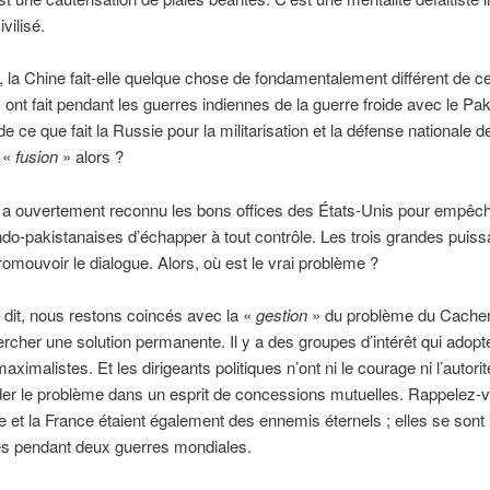
ivilisé.
, la Chine fait-elle quelque chose de fondamentalement différent de c
 ont fait pendant les guerres indiennes de la guerre froide avec le P
 de ce que fait la Russie pour la militarisation et la défense nationale de
a «
fusion
» alors ?
 a ouvertement reconnu les bons offices des États-Unis pour empêch
ndo-pakistanaises d’échapper à tout contrôle. Les trois grandes puis
promouvoir le dialogue. Alors, où est le vrai problème ?
dit, nous restons coincés avec la «
gestion
» du problème du Cachem
rcher une solution permanente. Il y a des groupes d’intérêt qui adopt
aximalistes. Et les dirigeants politiques n’ont ni le courage ni l’autori
er le problème dans un esprit de concessions mutuelles. Rappelez-
e et la France étaient également des ennemis éternels ; elles se so
s pendant deux guerres mondiales.