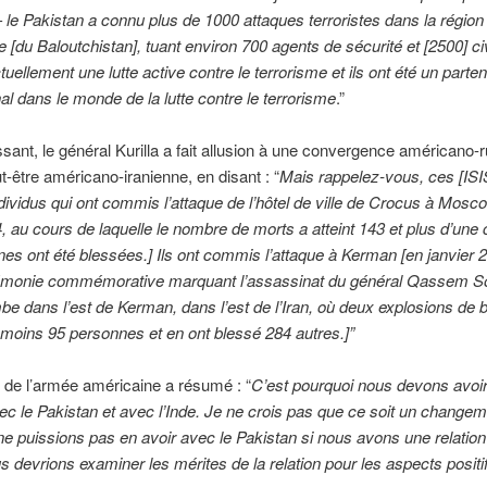
 le Pakistan a connu plus de 1000 attaques terroristes dans la région
e [du Baloutchistan], tuant environ 700 agents de sécurité et [2500] civi
uellement une lutte active contre le terrorisme et ils ont été un parten
 dans le monde de la lutte contre le terrorisme
.”
essant, le général Kurilla a fait allusion à une convergence américano-r
être américano-iranienne, en disant : “
Mais rappelez-vous, ces [ISIS
vidus qui ont commis l’attaque de l’hôtel de ville de Crocus à Mosco
 au cours de laquelle le nombre de morts a atteint 143 et plus d’une 
es ont été blessées.] Ils ont commis l’attaque à Kerman [en janvier 2
émonie commémorative marquant l’assassinat du général Qassem S
be dans l’est de Kerman, dans l’est de l’Iran, où deux explosions de
 moins 95 personnes et en ont blessé 284 autres.]”
 de l’armée américaine a résumé : “
C’est pourquoi nous devons avoi
vec le Pakistan et avec l’Inde. Je ne crois pas que ce soit un changem
e puissions pas en avoir avec le Pakistan si nous avons une relatio
us devrions examiner les mérites de la relation pour les aspects positif