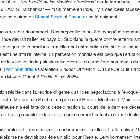
maintient “
l’ambiguïté ou les doubles standards
” sur le terrorisme — 
on d’EAM S. Jaishankar — mais même en Inde, il y a des idées fausse
contestataires de
Bhagat Singh
et
Savarkar
en témoignent.
ns marcher doucement. Des propositions ont été évoquées récemm
l’Inde devrait rallier les pays du Sud dans la guerre contre le terrorism
isque que nous érodions mortellement notre article de foi selon lequel
est une affaire interne. La perception mondiale est déjà que l’éruptio
 de la violence indo-pakistanaise découle du problème non résolu du
. (
Voir mon article
Opération Sindoor Outreach: Qu’Est-Ce Que Pan
é au Moyen-Orient ?
Rediff
, 5 juin 2025)
tion réside dans la reprise diligente du fil des négociations à l’époque
inistre Manmohan Singh et du président Pervez Musharraf. Mais au
sérieuse n’a été faite dans cette direction au cours de la dernière déce
c’est peu probable de la part du gouvernement actuel axé sur l’idéolog
 bilatérale est improductive ou endommagée, quelle est l’alternative ? L
téralisme ne devrait pas être un alibi pour l’inertie. L’environnement int