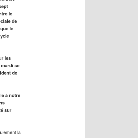
sept
tre le
ciale de
 que le
cycle
r les
 mardi se
cident de
le à notre
ons
té sur
eulement la