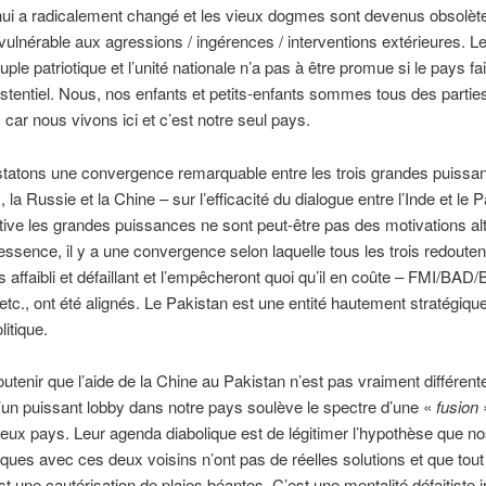
hui a radicalement changé et les vieux dogmes sont devenus obsolète
 vulnérable aux agressions / ingérences / interventions extérieures. L
ple patriotique et l’unité nationale n’a pas à être promue si le pays fa
stentiel. Nous, nos enfants et petits-enfants sommes tous des partie
 car nous vivons ici et c’est notre seul pays.
tatons une convergence remarquable entre les trois grandes puissan
 la Russie et la Chine – sur l’efficacité du dialogue entre l’Inde et le 
ive les grandes puissances ne sont peut-être pas des motivations alt
essence, il y a une convergence selon laquelle tous les trois redouten
s affaibli et défaillant et l’empêcheront quoi qu’il en coûte – FMI/BAD
etc., ont été alignés. Le Pakistan est une entité hautement stratégique
litique.
utenir que l’aide de la Chine au Pakistan n’est pas vraiment différent
un puissant lobby dans notre pays soulève le spectre d’une «
fusion
»
deux pays. Leur agenda diabolique est de légitimer l’hypothèse que no
ques avec ces deux voisins n’ont pas de réelles solutions et que tout
st une cautérisation de plaies béantes. C’est une mentalité défaitiste 