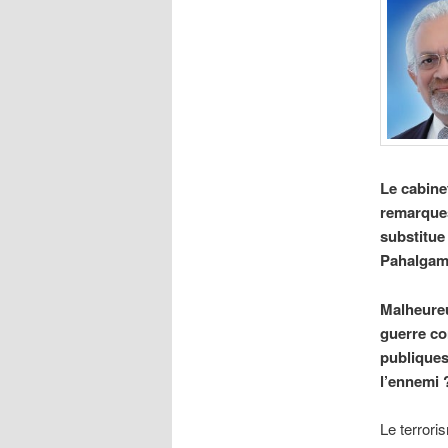
Le cabine
remarques
substitue
Pahalgam,
Malheureu
guerre con
publiques
l’ennemi 
Le terrori