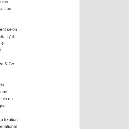
selon
s. Les
ent selon
e. Il y a
 le
n
da & Co
 du
cune
nnie ou
ie.
a fixation
ernational