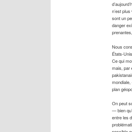
d’aujourd’
n’est plus
sont un peu
danger exi
prenantes,
Nous cons
États-Unis,
Ce qui mot
mais, par 
pakistanai
mondiale, 
plan géopo
On peut so
— bien qu’
entre les 
problémati
possible e