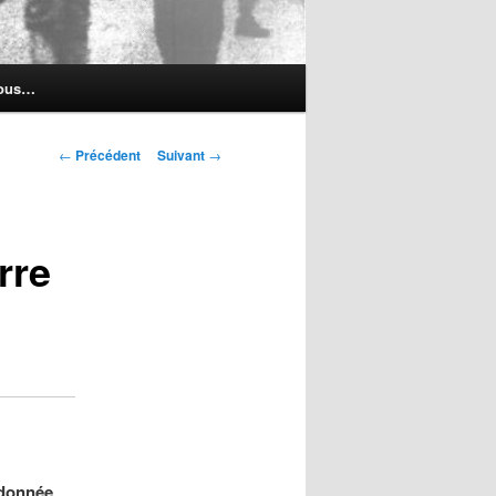
nous…
Navigation
←
Précédent
Suivant
→
des
articles
rre
 donnée