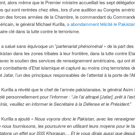
nt, alors même que le Premier ministre accueillait les sept délégatio
tes qui sont rentrées chez elles, lors d’une audition au Congrès améric
on des forces armées de la Chambre, le commandant du Command
éricain, le général Michael Kurilla,
a abondamment félicité le Pakista
ire clé dans la lutte contre le terrorisme.
 a salué sans équivoque un ”
partenariat phénoménal
» de la part des 
istan dans les zones tribales à leur frontière, dans la lutte contre Eta
avec le soutien des services de renseignement américains, qui ont é
e combattants d’Etat islamique et capturé au moins cinq terroristes 
t Jafar, l’un des principaux responsables de l’attentat à la porte de l’
 Kurilla a révélé que le chef de l’armée pakistanaise, le général Asim 
pelé personnellement pour l’informer : “
Je l’ai attrapé [Jafar], prêt à l’e
Unis, veuillez en informer le Secrétaire à la Défense et le Président
.”
 Kurilla a ajouté «
Nous voyons donc le Pakistan, avec les renseign
e nous fournissons, les poursuivre en utilisant leurs moyens pour le fai
atons un effet sur ISIS Khorasan… Et je vous dirais aussi que depu