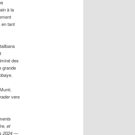
ns
ain à la
ement
n
en tant
talibans
t
liminé des
de grande
Abbaye.
Munir,
xtrader vers
ements
re, et
is 2024 —