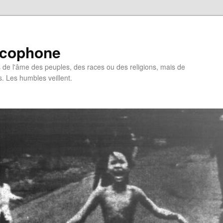
ncophone
de l'âme des peuples, des races ou des religions, mais de
s. Les humbles veillent.