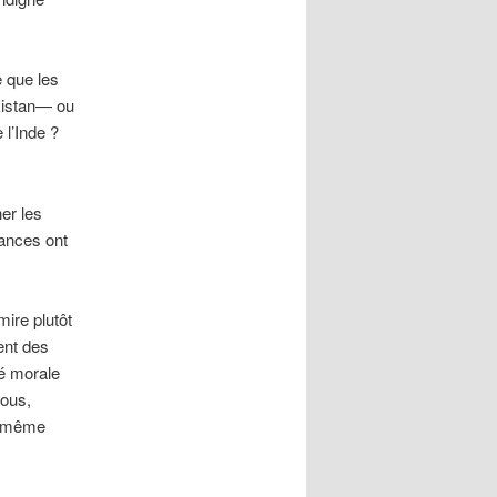
e que les
akistan— ou
 l’Inde ?
er les
sances ont
ire plutôt
ent des
té morale
vous,
nt même