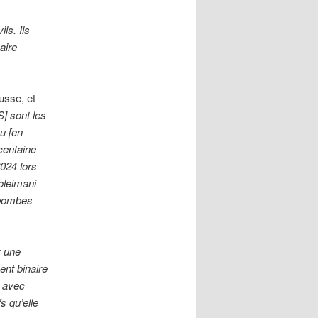
ls. Ils
aire
usse, et
] sont les
u [en
centaine
024 lors
oleimani
 bombes
r une
ent binaire
n avec
s qu’elle