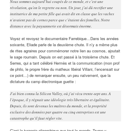
Nous sommes aujourd’hui coupés de ce monde, et c’est une
révolution, qu’on le regrette ou non. Un jour, j’ai dû rectifier une
institutrice de ma petite fille qui avait dit en classe que les vaches
n’avaient pas de cornes parce que c’étaient des femelles. Notre
distance avec la paysannerie est désormais énorme.
Voyez et revoyez le documentaire Farrebique…Dans les années
soixante, Eliade parle de la deuxième chute. Il n’y a même plus
de rites agraires pour commémorer notre lien au cosmos, ajoutait
le sage roumain. Depuis on est passé à la troisième chute. Et
Serres, qui a tant célébré Hermès et la communication (mon prof
de philo, le propre frère du matheux libéral Villani, l’encensait sur
ce point…) de remarquer ensuite, un peu naïvement, que la
dictature du camp électronique guette :
J’ai bien connu la Silicon Valley, où j’ai vécu trente-sept ans. A
l’époque, il y régnait une idéologie très libertaire et égalitaire.
Depuis, ils sont devenus les maîtres du monde, et la propriété
exclusive des données par quatre ou cinq entreprises est une
catastrophe qu’il faut régler vite.
C’est la tyrannie oligarchique que tout le monde, Trump y