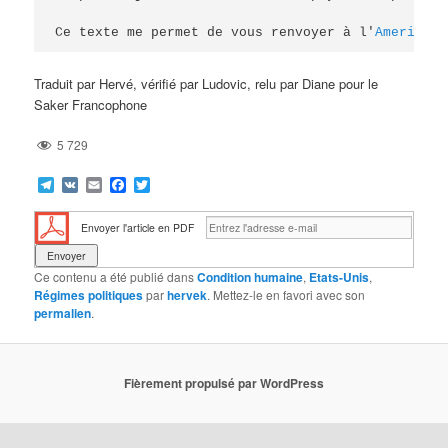
Ce texte me permet de vous renvoyer à l'
American 
Traduit par Hervé, vérifié par Ludovic, relu par Diane pour le
Saker Francophone
5 729
Telegram
VK
Email
Facebook
Twitter
Envoyer l'article en PDF
Ce contenu a été publié dans
Condition humaine
,
Etats-Unis
,
Régimes politiques
par
hervek
. Mettez-le en favori avec son
permalien
.
Fièrement propulsé par WordPress