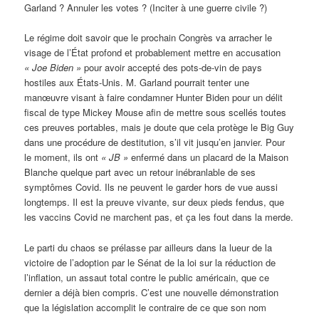
Garland ? Annuler les votes ? (Inciter à une guerre civile ?)
Le régime doit savoir que le prochain Congrès va arracher le
visage de l’État profond et probablement mettre en accusation
« Joe Biden »
pour avoir accepté des pots-de-vin de pays
hostiles aux États-Unis. M. Garland pourrait tenter une
manœuvre visant à faire condamner Hunter Biden pour un délit
fiscal de type Mickey Mouse afin de mettre sous scellés toutes
ces preuves portables, mais je doute que cela protège le Big Guy
dans une procédure de destitution, s’il vit jusqu’en janvier. Pour
le moment, ils ont
« JB »
enfermé dans un placard de la Maison
Blanche quelque part avec un retour inébranlable de ses
symptômes Covid. Ils ne peuvent le garder hors de vue aussi
longtemps. Il est la preuve vivante, sur deux pieds fendus, que
les vaccins Covid ne marchent pas, et ça les fout dans la merde.
Le parti du chaos se prélasse par ailleurs dans la lueur de la
victoire de l’adoption par le Sénat de la loi sur la réduction de
l’inflation, un assaut total contre le public américain, que ce
dernier a déjà bien compris. C’est une nouvelle démonstration
que la législation accomplit le contraire de ce que son nom