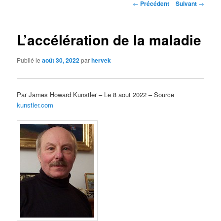
Navigation
←
Précédent
Suivant
→
des
articles
L’accélération de la maladie
Publié le
août 30, 2022
par
hervek
Par James Howard Kunstler – Le 8 aout 2022 – Source
kunstler.com