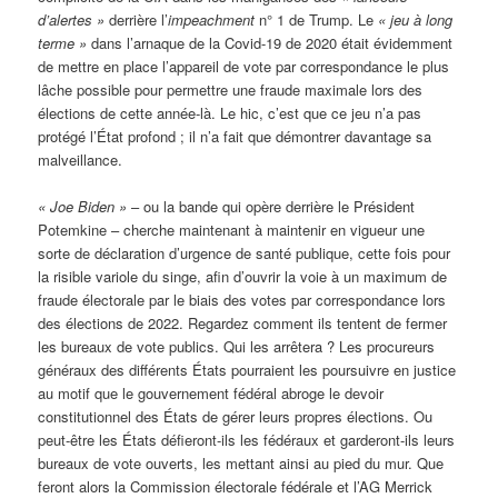
d’alertes »
derrière l’
impeachment
n° 1 de Trump. Le
« jeu à long
terme »
dans l’arnaque de la Covid-19 de 2020 était évidemment
de mettre en place l’appareil de vote par correspondance le plus
lâche possible pour permettre une fraude maximale lors des
élections de cette année-là. Le hic, c’est que ce jeu n’a pas
protégé l’État profond ; il n’a fait que démontrer davantage sa
malveillance.
« Joe Biden »
– ou la bande qui opère derrière le Président
Potemkine – cherche maintenant à maintenir en vigueur une
sorte de déclaration d’urgence de santé publique, cette fois pour
la risible variole du singe, afin d’ouvrir la voie à un maximum de
fraude électorale par le biais des votes par correspondance lors
des élections de 2022. Regardez comment ils tentent de fermer
les bureaux de vote publics. Qui les arrêtera ? Les procureurs
généraux des différents États pourraient les poursuivre en justice
au motif que le gouvernement fédéral abroge le devoir
constitutionnel des États de gérer leurs propres élections. Ou
peut-être les États défieront-ils les fédéraux et garderont-ils leurs
bureaux de vote ouverts, les mettant ainsi au pied du mur. Que
feront alors la Commission électorale fédérale et l’AG Merrick