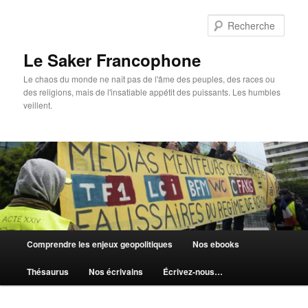
Aller
au
Rech
contenu
principal
Le Saker Francophone
Le chaos du monde ne naît pas de l'âme des peuples, des races ou
des religions, mais de l'insatiable appétit des puissants. Les humbles
veillent.
Menu
Comprendre les enjeux geopolitiques
Nos ebooks
principal
Thésaurus
Nos écrivains
Écrivez-nous…