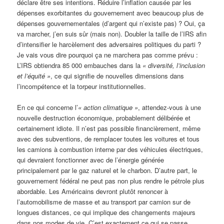
déclare être ses intentions. Réduire l’inflation causée par les
dépenses exorbitantes du gouvernement avec beaucoup plus de
dépenses gouvernementales (d’argent qui n’existe pas) ? Oui, ça
va marcher, j’en suis sûr (mais non). Doubler la taille de l’IRS afin
d’intensifier le harcèlement des adversaires politiques du parti ?
Je vais vous dire pourquoi ça ne marchera pas comme prévu :
L’IRS obtiendra 85 000 embauches dans la
« diversité, l’inclusion
et l’équité »
, ce qui signifie de nouvelles dimensions dans
l’incompétence et la torpeur institutionnelles.
En ce qui concerne l’
« action climatique »
, attendez-vous à une
nouvelle destruction économique, probablement délibérée et
certainement idiote. Il n’est pas possible financièrement, même
avec des subventions, de remplacer toutes les voitures et tous
les camions à combustion interne par des véhicules électriques,
qui devraient fonctionner avec de l’énergie générée
principalement par le gaz naturel et le charbon. D’autre part, le
gouvernement fédéral ne peut pas non plus rendre le pétrole plus
abordable. Les Américains devront plutôt renoncer à
l’automobilisme de masse et au transport par camion sur de
longues distances, ce qui implique des changements majeurs
dans nos modes de vie. C’est exactement ce qui se passe