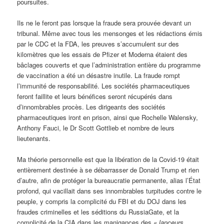
poursuites.
Ils ne le feront pas lorsque la fraude sera prouvée devant un
tribunal. Même avec tous les mensonges et les rédactions émis
par le CDC et la FDA, les preuves s’accumulent sur des
kilomètres que les essais de Pfizer et Moderna étaient des
bâclages couverts et que l’administration entière du programme
de vaccination a été un désastre inutile. La fraude rompt
l’immunité de responsabilité. Les sociétés pharmaceutiques
feront faillite et leurs bénéfices seront récupérés dans
d’innombrables procès. Les dirigeants des sociétés
pharmaceutiques iront en prison, ainsi que Rochelle Walensky,
Anthony Fauci, le Dr Scott Gottlieb et nombre de leurs
lieutenants.
Ma théorie personnelle est que la libération de la Covid-19 était
entièrement destinée à se débarrasser de Donald Trump et rien
d’autre, afin de protéger la bureaucratie permanente, alias l’État
profond, qui vacillait dans ses innombrables turpitudes contre le
peuple, y compris la complicité du FBI et du DOJ dans les
fraudes criminelles et les séditions du RussiaGate, et la
complicité de la CIA dans les manigances des
« lanceurs