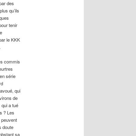
par des
lus qu’ils
iques
our tenir
de
par le KKK
.
res commis
eurtres
en série
rd
avoué, qui
virons de
 qui a tué
s ? Les
s peuvent
s doute
nobstant sa