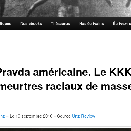
tiques
Nos ebooks
Thésaurus
Nos écrivains
Écrivez-
Pravda américaine. Le KKK
 meurtres raciaux de mass
Unz
– Le 19 septembre 2016 – Source
Unz Review