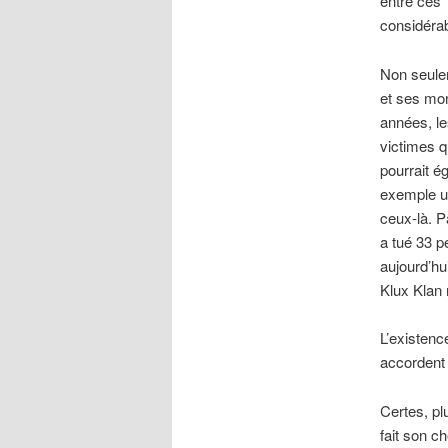
entre ces 
considérab
Non seulem
et ses mon
années, le
victimes 
pourrait é
exemple un
ceux-là. P
a tué 33 p
aujourd’hu
Klux Klan 
L’existenc
accordent
Certes, pl
fait son c