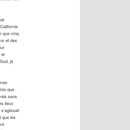
que
 Californie
er que cinq
lms et des
our
 et
Sud, je
êmes
fois que
avais sans
es lieux
s’agissait
t que les
ent