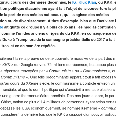
qu’au cours des dernières décennies, le
Ku Klux Klan
, ou KKK, 
tion politique étasunienne ayant fait l’objet de la couverture la p
de la part de nos médias nationaux, qu’il s’agisse des médias
ion ou de divertissement. À titre d’exemple, bien que l’activiste 
ke
ait quitté ce groupe il y a plus de 35 ans, les médias continuen
ier comme l’un des anciens dirigeants du KKK, en conséquence de
e Duke à Trump lors de la campagne présidentielle de 2017 a fait 
itres, et ce de manière répétée.
cilement faire la preuve de cette couverture massive de la part des 
«
KKK »
sur Google renvoie 72 millions de réponses, beaucoup plus 
s réponses renvoyées par
«
Communiste »
ou
«
Communistes »
, e
«
Communisme »
. Une telle prédominante apparaît tout à fait excessive
qu’au cours du XXème siècle, le communisme a contrôlé environ un t
 mondiale, et que le conflit politique qui s’ensuivit a menacé plusieurs 
 une guerre thermonucléaire mondiale. Des nos jours encore, le part
 Chine, nation de plus d’1,4 milliards de personnes ayant selon certa
s dépassé les USA économiquement, se nomme lui-même
«
communi
n considérer, la dernière fois que le KKK a disposé d’un pouvoir politiq