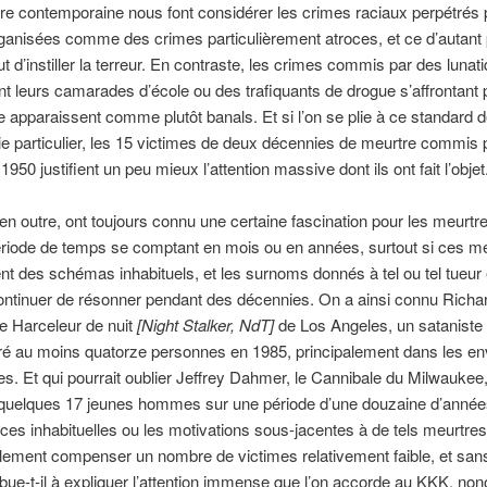
ure contemporaine nous font considérer les crimes raciaux perpétrés 
anisées comme des crimes particulièrement atroces, et ce d’autant p
ut d’instiller la terreur. En contraste, les crimes commis par des lunat
 leurs camarades d’école ou des trafiquants de drogue s’affrontant p
ire apparaissent comme plutôt banals. Et si l’on se plie à ce standard 
ie particulier, les 15 victimes de deux décennies de meurtre commis 
 1950 justifient un peu mieux l’attention massive dont ils ont fait l’objet
n outre, ont toujours connu une certaine fascination pour les meurt
riode de temps se comptant en mois ou en années, surtout si ces m
nt des schémas inhabituels, et les surnoms donnés à tel ou tel tueur 
ontinuer de résonner pendant des décennies. On a ainsi connu Richa
e Harceleur de nuit
[Night Stalker, NdT]
de Los Angeles, un sataniste 
é au moins quatorze personnes en 1985, principalement dans les en
s. Et qui pourrait oublier Jeffrey Dahmer, le Cannibale du Milwaukee,
 quelques 17 jeunes hommes sur une période d’une douzaine d’année
ces inhabituelles ou les motivations sous-jacentes à de tels meurtre
lement compenser un nombre de victimes relativement faible, et san
ibue-t-il à expliquer l’attention immense que l’on accorde au KKK, no