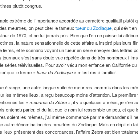
ictimes plutôt congrue.
ple extrême de l’importance accordée au caractère qualitatif plutôt 
f des meurtres, on peut citer le fameux
tueur du Zodiaque
, qui sévit en
tour de 1970, et ne fut jamais pris. Bien que l’on ne puisse lui attribu
ctimes, la nature sensationnelle de cette affaire a inspiré plusieurs fi
e livres, et le scénario voyant un tueur en série envoyer des lettres p
s journaux s’est sans doute vue répétée dans de très nombreux films
e séries télévisuelles. Pour avoir vécu mon enfance en Californie du 
mer que le terme
«
tueur du Zodiaque »
m’est resté familier.
se étrange, une autre longue suite de meurtres, commis dans les m
ur les mêmes lieux, a reçu beaucoup moins d’attention. La première 
entionnés les
«
meurtres du Zèbre »
, il y a quelques années, je n’en 
is entendu parler, et du fait que le nom lui ressemble un peu, et que l
res soient les mêmes, j’ai même commencé par me demander s’il ne 
ne autre dénomination des meurtres du Zodiaque. Mais en dépit du fai
es lieux présentent des concordances, l’affaire Zebra est bien totalem