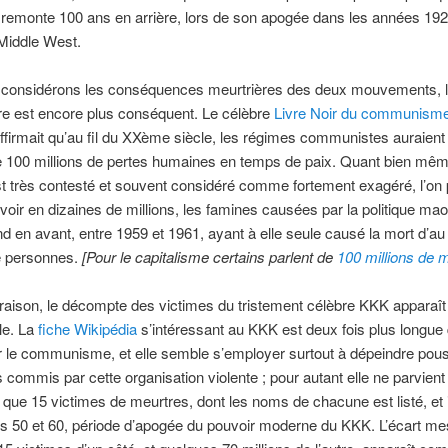
if remonte 100 ans en arrière, lors de son apogée dans les années 19
Middle West.
s considérons les conséquences meurtrières des deux mouvements, 
re est encore plus conséquent. Le célèbre
Livre Noir du communism
ffirmait qu’au fil du XXème siècle, les régimes communistes auraient
100 millions de pertes humaines en temps de paix. Quant bien mê
 très contesté et souvent considéré comme fortement exagéré, l’on
evoir en dizaines de millions, les famines causées par la politique mao
 en avant, entre 1959 et 1961, ayant à elle seule causé la mort d’a
de personnes.
[Pour le capitalisme certains parlent de
100 millions de 
aison, le décompte des victimes du tristement célèbre KKK appara
le. La
fiche Wikipédia
s’intéressant au KKK est deux fois plus longue 
r le communisme, et elle semble s’employer surtout à dépeindre po
s commis par cette organisation violente ; pour autant elle ne parvient
r que 15 victimes de meurtres, dont les noms de chacune est listé, et
s 50 et 60, période d’apogée du pouvoir moderne du KKK. L’écart me