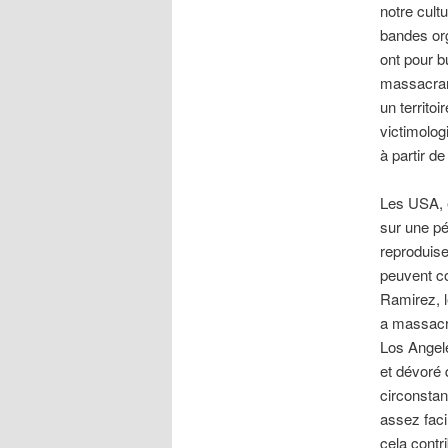
notre cult
bandes org
ont pour b
massacrant
un territo
victimolog
à partir de
Les USA, e
sur une pé
reproduise
peuvent c
Ramirez, l
a massacr
Los Angele
et dévoré
circonstan
assez faci
cela contr