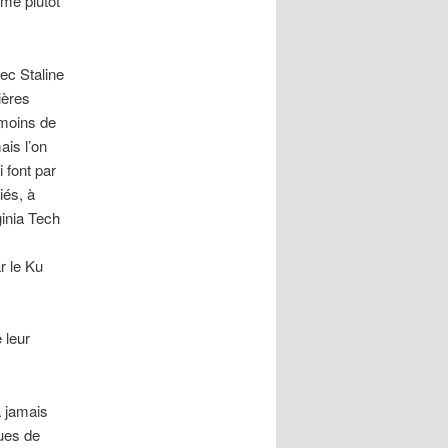
mme plutôt
ec Staline
ières
 moins de
ais l’on
 font par
iés, à
ginia Tech
r le Ku
 leur
a jamais
ques de