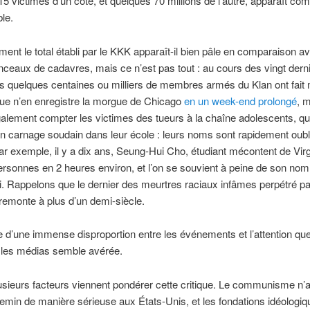
15 victimes d’un côté, et quelques 70 millions de l’autre, apparaît co
le.
ent le total établi par le KKK apparaît-il bien pâle en comparaison av
ceaux de cadavres, mais ce n’est pas tout : au cours des vingt dern
s quelques centaines ou milliers de membres armés du Klan ont fait
que n’en enregistre la morgue de Chicago
en un week-end prolongé
, m
galement compter les victimes des tueurs à la chaîne adolescents, qui
 carnage soudain dans leur école : leurs noms sont rapidement oubl
ar exemple, il y a dix ans, Seung-Hui Cho, étudiant mécontent de Vir
ersonnes en 2 heures environ, et l’on se souvient à peine de son nom
i. Rappelons que le dernier des meurtres raciaux infâmes perpétré pa
remonte à plus d’un demi-siècle.
e d’une immense disproportion entre les événements et l’attention que
 les médias semble avérée.
usieurs facteurs viennent pondérer cette critique. Le communisme n’
hemin de manière sérieuse aux États-Unis, et les fondations idéologi