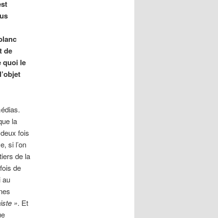
est
lus
blanc
t de
 quoi le
l’objet
médias.
que la
t deux fois
, si l’on
iers de la
fois de
i au
ines
ste »
. Et
ue