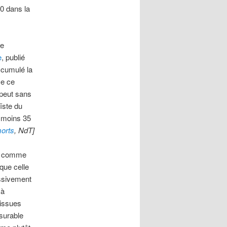
20 dans la
le
e
, publié
 cumulé la
me ce
 peut sans
ïste du
u moins 35
morts
, NdT]
ît comme
que celle
ussivement
 à
 issues
surable