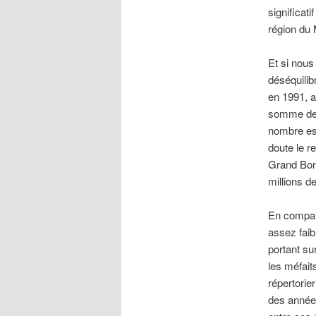
significat
région du 
Et si nou
déséquilib
en 1991, a
somme de 
nombre est
doute le r
Grand Bond
millions 
En compar
assez faib
portant su
les méfait
répertorie
des année