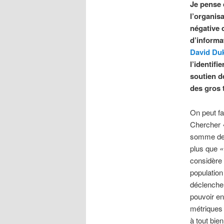
Je pense 
l’organisa
négative 
d’informat
David Du
l’identif
soutien d
des gros t
On peut fa
Chercher
somme de
plus que
considère 
population
déclencher
pouvoir en
métrique
à tout bie