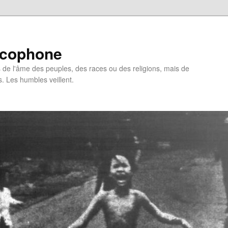
ncophone
de l'âme des peuples, des races ou des religions, mais de
s. Les humbles veillent.