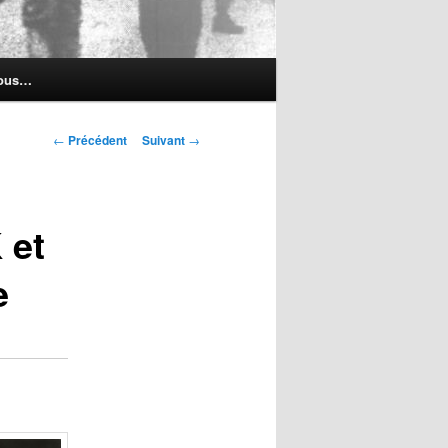
nous…
Navigation
←
Précédent
Suivant
→
des
articles
 et
e