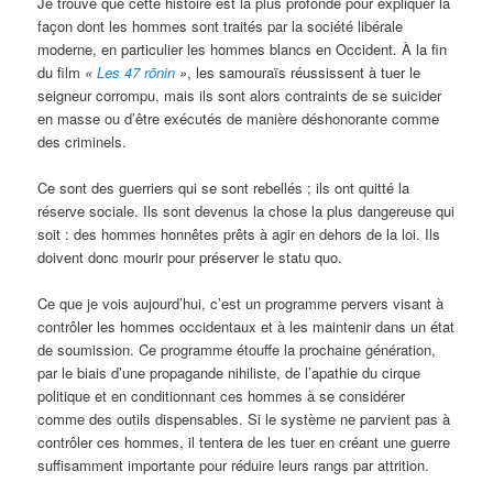
Je trouve que cette histoire est la plus profonde pour expliquer la
façon dont les hommes sont traités par la société libérale
moderne, en particulier les hommes blancs en Occident. À la fin
du film
«
Les 47
rōnin
»
, les samouraïs réussissent à tuer le
seigneur corrompu, mais ils sont alors contraints de se suicider
en masse ou d’être exécutés de manière déshonorante comme
des criminels.
Ce sont des guerriers qui se sont rebellés ; ils ont quitté la
réserve sociale. Ils sont devenus la chose la plus dangereuse qui
soit : des hommes honnêtes prêts à agir en dehors de la loi. Ils
doivent donc mourir pour préserver le statu quo.
Ce que je vois aujourd’hui, c’est un programme pervers visant à
contrôler les hommes occidentaux et à les maintenir dans un état
de soumission. Ce programme étouffe la prochaine génération,
par le biais d’une propagande nihiliste, de l’apathie du cirque
politique et en conditionnant ces hommes à se considérer
comme des outils dispensables. Si le système ne parvient pas à
contrôler ces hommes, il tentera de les tuer en créant une guerre
suffisamment importante pour réduire leurs rangs par attrition.