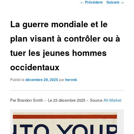
Navigation
←
Précédent
Suivant
→
des
articles
La guerre mondiale et le
plan visant à contrôler ou à
tuer les jeunes hommes
occidentaux
Publié le
décembre 29, 2025
par
hervek
Par Brandon Smith − Le 23 décembre 2025 − Source
Alt-Market