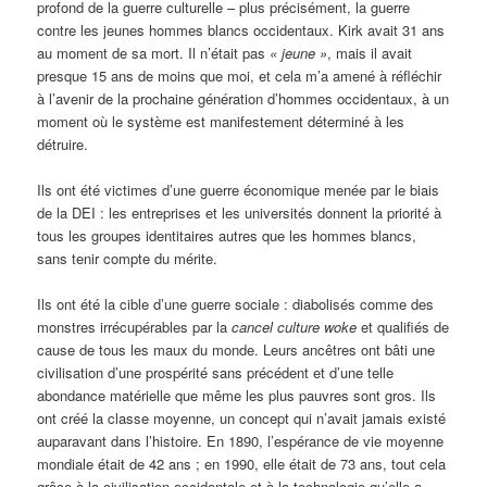
profond de la guerre culturelle – plus précisément, la guerre
contre les jeunes hommes blancs occidentaux. Kirk avait 31 ans
au moment de sa mort. Il n’était pas
« jeune »
, mais il avait
presque 15 ans de moins que moi, et cela m’a amené à réfléchir
à l’avenir de la prochaine génération d’hommes occidentaux, à un
moment où le système est manifestement déterminé à les
détruire.
Ils ont été victimes d’une guerre économique menée par le biais
de la DEI : les entreprises et les universités donnent la priorité à
tous les groupes identitaires autres que les hommes blancs,
sans tenir compte du mérite.
Ils ont été la cible d’une guerre sociale : diabolisés comme des
monstres irrécupérables par la
cancel culture woke
et qualifiés de
cause de tous les maux du monde. Leurs ancêtres ont bâti une
civilisation d’une prospérité sans précédent et d’une telle
abondance matérielle que même les plus pauvres sont gros. Ils
ont créé la classe moyenne, un concept qui n’avait jamais existé
auparavant dans l’histoire. En 1890, l’espérance de vie moyenne
mondiale était de 42 ans ; en 1990, elle était de 73 ans, tout cela
grâce à la civilisation occidentale et à la technologie qu’elle a