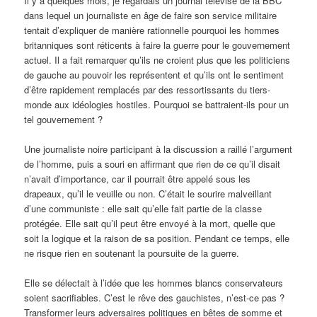
Il y a quelques mois, je regardais un journal télévisé de la BBC
dans lequel un journaliste en âge de faire son service militaire
tentait d’expliquer de manière rationnelle pourquoi les hommes
britanniques sont réticents à faire la guerre pour le gouvernement
actuel. Il a fait remarquer qu’ils ne croient plus que les politiciens
de gauche au pouvoir les représentent et qu’ils ont le sentiment
d’être rapidement remplacés par des ressortissants du tiers-
monde aux idéologies hostiles. Pourquoi se battraient-ils pour un
tel gouvernement ?
Une journaliste noire participant à la discussion a raillé l’argument
de l’homme, puis a souri en affirmant que rien de ce qu’il disait
n’avait d’importance, car il pourrait être appelé sous les
drapeaux, qu’il le veuille ou non. C’était le sourire malveillant
d’une communiste : elle sait qu’elle fait partie de la classe
protégée. Elle sait qu’il peut être envoyé à la mort, quelle que
soit la logique et la raison de sa position. Pendant ce temps, elle
ne risque rien en soutenant la poursuite de la guerre.
Elle se délectait à l’idée que les hommes blancs conservateurs
soient sacrifiables. C’est le rêve des gauchistes, n’est-ce pas ?
Transformer leurs adversaires politiques en bêtes de somme et