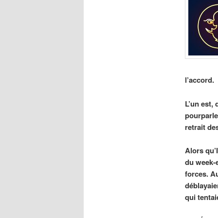
l’accord.
L’un est, 
pourparle
retrait de
Alors qu’
du week-e
forces. A
déblayaie
qui tentai