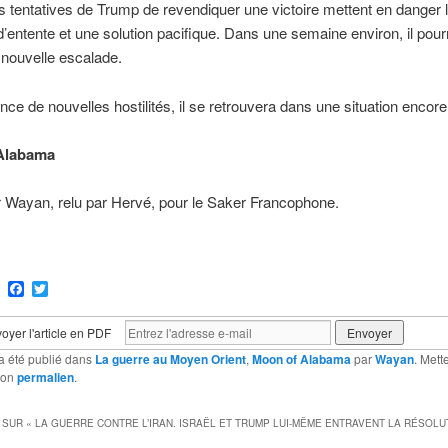
s tentatives de Trump de revendiquer une victoire mettent en danger 
d’entente et une solution pacifique. Dans une semaine environ, il pou
 nouvelle escalade.
ance de nouvelles hostilités, il se retrouvera dans une situation encore
Alabama
r Wayan, relu par Hervé, pour le Saker Francophone.
ram
Email
Facebook
Twitter
oyer l'article en PDF
a été publié dans
La guerre au Moyen Orient
,
Moon of Alabama
par
Wayan
. Mett
son
permalien
.
 SUR «
LA GUERRE CONTRE L’IRAN. ISRAËL ET TRUMP LUI-MÊME ENTRAVENT LA RÉSOLU