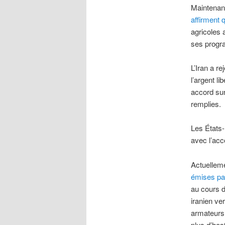
Maintenant
affirment q
agricoles a
ses progr
L’Iran a re
l’argent l
accord sur
remplies.
Les États-
avec l’acc
Actuelleme
émises par
au cours d
iranien ve
armateurs 
plus d’host