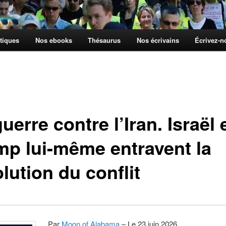
tiques
Nos ebooks
Thésaurus
Nos écrivains
Écrivez-
uerre contre l’Iran. Israël 
mp lui-même entravent la
lution du conflit
Par
Moon of Alabama
– Le 23 juin 2026