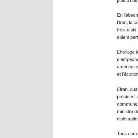
En l’absen
l’Iran, la
trois à si
soient pe
L’horloge 
s’empêcher
américains
et l’écono
L’Iran, qu
président 
commune po
ministre d
diplomati
Tous ceux 