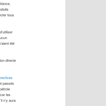
 Vance,
oduits
ecter tous
’utiliser
aucun
’aient été
ion directe
irectives
nt passés
pétrole
 car les
il n’y aura