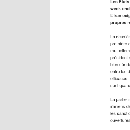
Les États-
week-end 
L’Iran exi
propres m
La deuxièm
première c
mutuelleme
président 
bien sûr d
entre les 
efficaces,
sont quan
La partie 
iraniens d
les sancti
ouvertures