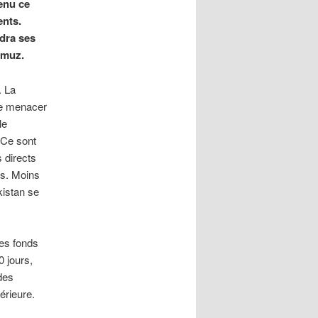
venu ce
ents.
ndra ses
rmuz.
. La
 se menacer
le
 Ce sont
s directs
us. Moins
kistan se
des fonds
 jours,
des
érieure.