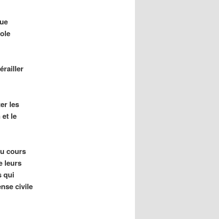
que
ole
érailler
er les
et le
au cours
e leurs
s qui
nse civile