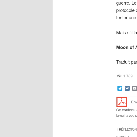
guerre. Le
protocole 
tenter une
Mais s’il l
Moon of 
Traduit pa
1 789
Teleg
VK
Env
Ce contenu 
favori avec 
1 RÉFLEXION