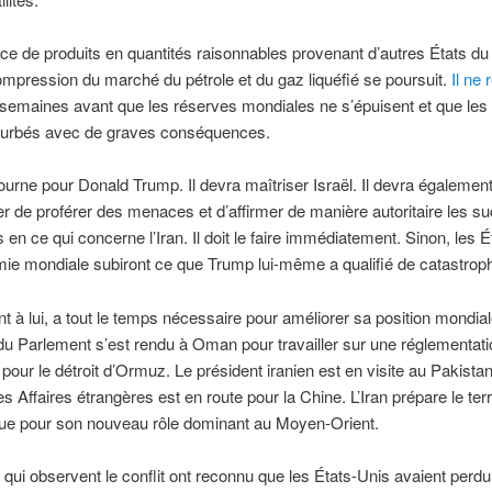
ce de produits en quantités raisonnables provenant d’autres États du
 compression du marché du pétrole et du gaz liquéfié se poursuit.
Il ne 
x semaines avant que les réserves mondiales ne s’épuisent et que le
rturbés avec de graves conséquences.
tourne pour Donald Trump. Il devra maîtriser Israël. Il devra égalemen
 de proférer des menaces et d’affirmer de manière autoritaire les s
 en ce qui concerne l’Iran. Il doit le faire immédiatement. Sinon, les 
mie mondiale subiront ce que Trump lui-même a qualifié de catastrop
ant à lui, a tout le temps nécessaire pour améliorer sa position mondia
du Parlement s’est rendu à Oman pour travailler sur une réglementati
ur le détroit d’Ormuz. Le président iranien est en visite au Pakistan
es Affaires étrangères est en route pour la Chine. L’Iran prépare le ter
que pour son nouveau rôle dominant au Moyen-Orient.
qui observent le conflit ont reconnu que les États-Unis avaient perdu