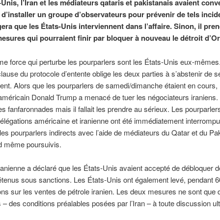
Unis, l’Iran et les médiateurs qataris et pakistanais avaient con
d’installer un groupe d’observateurs pour prévenir de tels incid
gera que les États-Unis interviennent dans l’affaire. Sinon, il pre
esures qui pourraient finir par bloquer à nouveau le détroit d’O
e force qui perturbe les pourparlers sont les États-Unis eux-mêmes
lause du protocole d’entente oblige les deux parties à s’abstenir de
nt. Alors que les pourparlers de samedi/dimanche étaient en cours, 
américain Donald Trump a menacé de tuer les négociateurs iraniens.
es fanfaronnades mais il fallait les prendre au sérieux. Les pourparler
délégations américaine et iranienne ont été immédiatement interromp
 les pourparlers indirects avec l’aide de médiateurs du Qatar et du Pa
d même poursuivis.
iranienne a déclaré que les États-Unis avaient accepté de débloquer 
étenus sous sanctions. Les États-Unis ont également levé, pendant 60
ons sur les ventes de pétrole iranien. Les deux mesures ne sont que 
 – des conditions préalables posées par l’Iran – à toute discussion ult