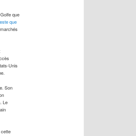
 Golfe que
reste que
s marchés
t
uccès
États-Unis
he.
le. Son
on
. Le
rain
 cette