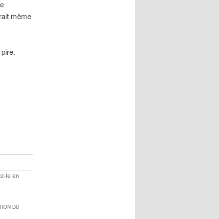
le
rrait même
 pire.
ez-le en
TION DU