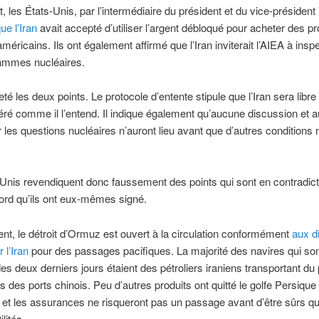
, les États-Unis, par l’intermédiaire du président et du vice-président
ue l’Iran
avait accepté d’utiliser l’argent débloqué pour acheter des pr
méricains. Ils ont également affirmé que l’Iran inviterait l’AIEA à insp
ammes nucléaires.
jeté les deux points. Le protocole d’entente stipule que l’Iran sera libre d
ibéré comme il l’entend. Il indique également qu’aucune discussion et 
 les questions nucléaires n’auront lieu avant que d’autres conditions n
Unis revendiquent donc faussement des points qui sont en contradict
ord qu’ils ont eux-mêmes signé.
nt, le détroit d’Ormuz est ouvert à la circulation conformément
aux d
 l’Iran
pour des passages pacifiques. La majorité des navires qui so
es deux derniers jours étaient des pétroliers iraniens transportant du 
rs des ports chinois. Peu d’autres produits ont quitté le golfe Persique
et les assurances ne risqueront pas un passage avant d’être sûrs qu’
ilités.