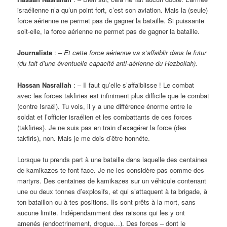
israélienne n’a qu’un point fort, c’est son aviation. Mais la (seule)
force aérienne ne permet pas de gagner la bataille. Si puissante
soit-elle, la force aérienne ne permet pas de gagner la bataille.
Journaliste
: –
Et cette force aérienne va s’affaiblir dans le futur
(du fait d’une éventuelle capacité anti-aérienne du Hezbollah).
Hassan Nasrallah
: – Il faut qu’elle s’affaiblisse ! Le combat
avec les forces takfiries est infiniment plus difficile que le combat
(contre Israël). Tu vois, il y a une différence énorme entre le
soldat et l’officier israélien et les combattants de ces forces
(takfiries). Je ne suis pas en train d’exagérer la force (des
takfiris), non. Mais je me dois d’être honnête.
Lorsque tu prends part à une bataille dans laquelle des centaines
de kamikazes te font face. Je ne les considère pas comme des
martyrs. Des centaines de kamikazes sur un véhicule contenant
une ou deux tonnes d’explosifs, et qui s’attaquent à ta brigade, à
ton bataillon ou à tes positions. Ils sont prêts à la mort, sans
aucune limite. Indépendamment des raisons qui les y ont
amenés (endoctrinement, drogue…). Des forces – dont le