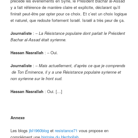
précédé les événements en Syrie, le Président Bachar al-Assad
y a fait référence de manière claire et explicite, déclarant qu’il
finirait peut-être par opter pour ce choix. Et c’est un choix logique
et naturel, que redoute fortement Israël. Israël a très peur de ça.
Journaliste
: –
La Résistance populaire dont parlait le Président
Bachar al-Assad était syrienne.
Hassan Nasrallah
: – Oui.
Journaliste
: –
Mais actuellement, d’après ce que je comprends
de Ton Éminence, il y a une Résistance populaire syrienne et
non syrienne sur le front sud.
Hassan Nasrallah
: Oui. […]
Annexe
Les blogs
jbl1960blog
et
resistance71
vous propose en
complément une
histoire du Hezbollah
.