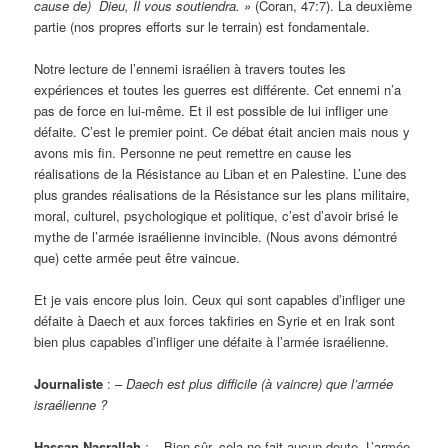
cause de) Dieu, Il vous soutiendra. »
(Coran, 47:7). La deuxième
partie (nos propres efforts sur le terrain) est fondamentale.
Notre lecture de l’ennemi israélien à travers toutes les
expériences et toutes les guerres est différente. Cet ennemi n’a
pas de force en lui-même. Et il est possible de lui infliger une
défaite. C’est le premier point. Ce débat était ancien mais nous y
avons mis fin. Personne ne peut remettre en cause les
réalisations de la Résistance au Liban et en Palestine. L’une des
plus grandes réalisations de la Résistance sur les plans militaire,
moral, culturel, psychologique et politique, c’est d’avoir brisé le
mythe de l’armée israélienne invincible. (Nous avons démontré
que) cette armée peut être vaincue.
Et je vais encore plus loin. Ceux qui sont capables d’infliger une
défaite à Daech et aux forces takfiries en Syrie et en Irak sont
bien plus capables d’infliger une défaite à l’armée israélienne.
Journaliste
: –
Daech est plus difficile (à vaincre) que l’armée
israélienne ?
Hassan Nasrallah
: – Bien sûr, cela ne fait aucun doute. L’armée