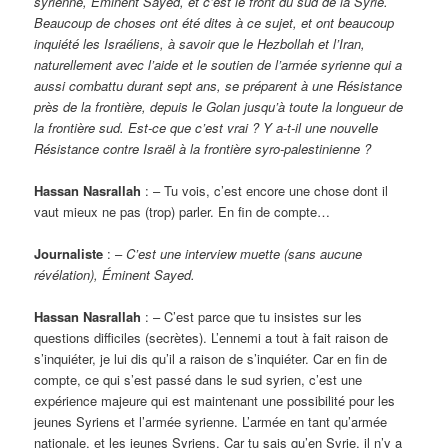
syrienne, Éminent Sayed, et c’est le front du sud de la Syrie.
Beaucoup de choses ont été dites à ce sujet, et ont beaucoup
inquiété les Israéliens, à savoir que le Hezbollah et l’Iran,
naturellement avec l’aide et le soutien de l’armée syrienne qui a
aussi combattu durant sept ans, se préparent à une Résistance
près de la frontière, depuis le Golan jusqu’à toute la longueur de
la frontière sud. Est-ce que c’est vrai ? Y a-t-il une nouvelle
Résistance contre Israël à la frontière syro-palestinienne ?
Hassan Nasrallah
: – Tu vois, c’est encore une chose dont il
vaut mieux ne pas (trop) parler. En fin de compte…
Journaliste
: –
C’est une interview muette (sans aucune
révélation), Éminent Sayed.
Hassan Nasrallah
: – C’est parce que tu insistes sur les
questions difficiles (secrètes). L’ennemi a tout à fait raison de
s’inquiéter, je lui dis qu’il a raison de s’inquiéter. Car en fin de
compte, ce qui s’est passé dans le sud syrien, c’est une
expérience majeure qui est maintenant une possibilité pour les
jeunes Syriens et l’armée syrienne. L’armée en tant qu’armée
nationale, et les jeunes Syriens. Car tu sais qu’en Syrie, il n’y a