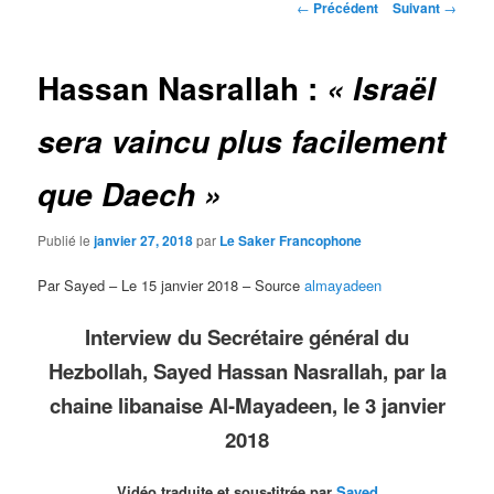
Navigation
←
Précédent
Suivant
→
des
articles
Hassan Nasrallah :
« Israël
sera vaincu plus facilement
que Daech »
Publié le
janvier 27, 2018
par
Le Saker Francophone
Par Sayed – Le 15 janvier 2018 – Source
almayadeen
Interview du Secrétaire général du
Hezbollah, Sayed Hassan Nasrallah, par la
chaine libanaise Al-Mayadeen, le 3 janvier
2018
Vidéo traduite et sous-titrée par
Sayed