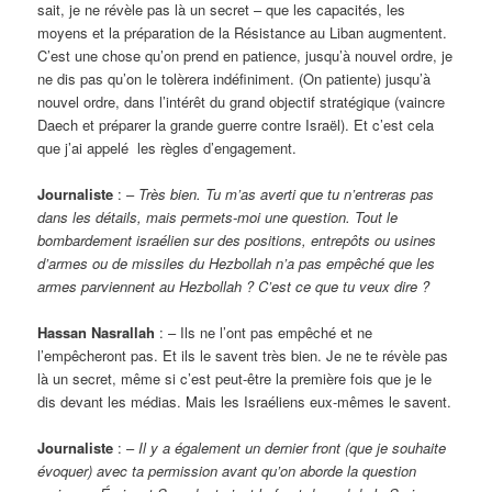
sait, je ne révèle pas là un secret – que les capacités, les
moyens et la préparation de la Résistance au Liban augmentent.
C’est une chose qu’on prend en patience, jusqu’à nouvel ordre, je
ne dis pas qu’on le tolèrera indéfiniment. (On patiente) jusqu’à
nouvel ordre, dans l’intérêt du grand objectif stratégique (vaincre
Daech et préparer la grande guerre contre Israël). Et c’est cela
que j’ai appelé les règles d’engagement.
Journaliste
: –
Très bien. Tu m’as averti que tu n’entreras pas
dans les détails, mais permets-moi une question. Tout le
bombardement israélien sur des positions, entrepôts ou usines
d’armes ou de missiles du Hezbollah n’a pas empêché que les
armes parviennent au Hezbollah ? C’est ce que tu veux dire ?
Hassan Nasrallah
: – Ils ne l’ont pas empêché et ne
l’empêcheront pas. Et ils le savent très bien. Je ne te révèle pas
là un secret, même si c’est peut-être la première fois que je le
dis devant les médias. Mais les Israéliens eux-mêmes le savent.
Journaliste
: –
Il y a également un dernier front (que je souhaite
évoquer) avec ta permission avant qu’on aborde la question