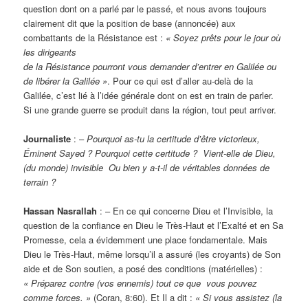
question dont on a parlé par le passé, et nous avons toujours
clairement dit que la position de base (annoncée) aux
combattants de la Résistance est :
« Soyez prêts pour le jour où
les dirigeants
de la Résistance pourront vous demander d’entrer en Galilée ou
de libérer la Galilée »
. Pour ce qui est d’aller au-delà de la
Galilée, c’est lié à l’idée générale dont on est en train de parler.
Si une grande guerre se produit dans la région, tout peut arriver.
Journaliste
: –
Pourquoi as-tu la certitude d’être victorieux,
Éminent Sayed ? Pourquoi cette certitude ? Vient-elle de Dieu,
(du monde) invisible Ou bien y a-t-il de véritables données de
terrain ?
Hassan Nasrallah
: – En ce qui concerne Dieu et l’Invisible, la
question de la confiance en Dieu le Très-Haut et l’Exalté et en Sa
Promesse, cela a évidemment une place fondamentale. Mais
Dieu le Très-Haut, même lorsqu’il a assuré (les croyants) de Son
aide et de Son soutien, a posé des conditions (matérielles) :
« Préparez contre (vos ennemis) tout ce que vous pouvez
comme forces. »
(Coran, 8:60). Et Il a dit :
« Si vous assistez (la