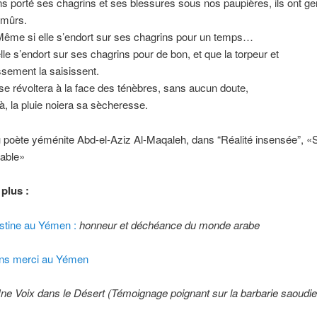
 porté ses chagrins et ses blessures sous nos paupières, ils ont ge
t mûrs.
me si elle s’endort sur ses chagrins pour un temps…
le s’endort sur ses chagrins pour de bon, et que la torpeur et
ssement la saisissent.
e révoltera à la face des ténèbres, sans aucun doute,
là, la pluie noiera sa sècheresse.
 poète yéménite Abd-el-Aziz Al-Maqaleh, dans “Réalité insensée”, «
nable»
plus :
estine au Yémen :
honneur et déchéance du monde arabe
ns merci au Yémen
ne Voix dans le Désert (Témoignage poignant sur la barbarie saoudi