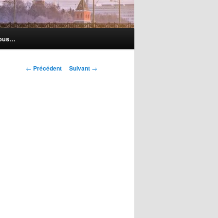
nous…
Navigation
←
Précédent
Suivant
→
des
articles