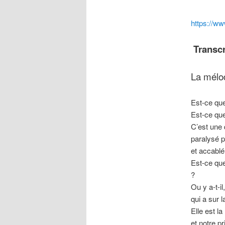
https://
Transcr
La mélod
Est-ce que
Est-ce que 
C’est une 
paralysé p
et accablé
Est-ce que
?
Ou y a-t-il
qui a sur 
Elle est l
et notre pr