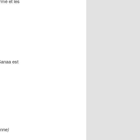
rmé et les
Sanaa est
enne)