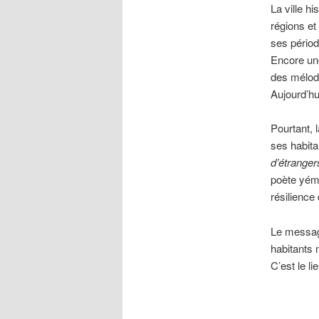
La ville h
régions et
ses périod
Encore une
des mélodi
Aujourd’hui
Pourtant, 
ses habita
d’étranger
poète yémé
résilience
Le message
habitants 
C’est le li