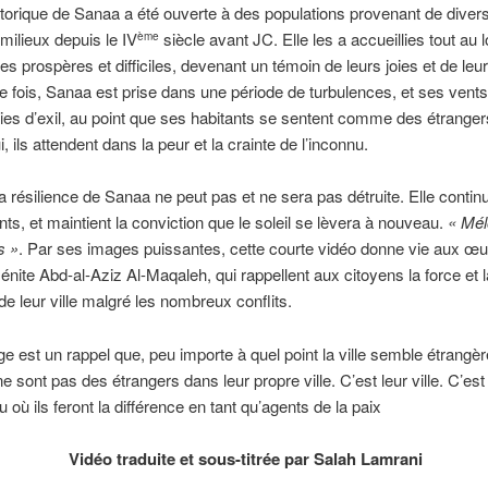
istorique de Sanaa a été ouverte à des populations provenant de diver
 milieux depuis le IV
siècle avant JC. Elle les a accueillies tout au 
ème
es prospères et difficiles, devenant un témoin de leurs joies et de leu
 fois, Sanaa est prise dans une période de turbulences, et ses vents
es d’exil, au point que ses habitants se sentent comme des étranger
, ils attendent dans la peur et la crainte de l’inconnu.
la résilience de Sanaa ne peut pas et ne sera pas détruite. Elle contin
nts, et maintient la conviction que le soleil se lèvera à nouveau.
« Mél
s »
. Par ses images puissantes, cette courte vidéo donne vie aux œ
nite Abd-al-Aziz Al-Maqaleh, qui rappellent aux citoyens la force et l
 de leur ville malgré les nombreux conflits.
 est un rappel que, peu importe à quel point la ville semble étrangèr
ne sont pas des étrangers dans leur propre ville. C’est leur ville. C’es
eu où ils feront la différence en tant qu’agents de la paix
Vidéo traduite et sous-titrée par Salah Lamrani