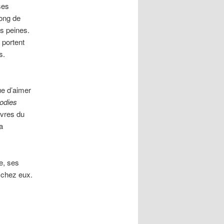
ses
long de
rs peines.
 portent
s.
ue d’aimer
odies
uvres du
a
e, ses
t chez eux.