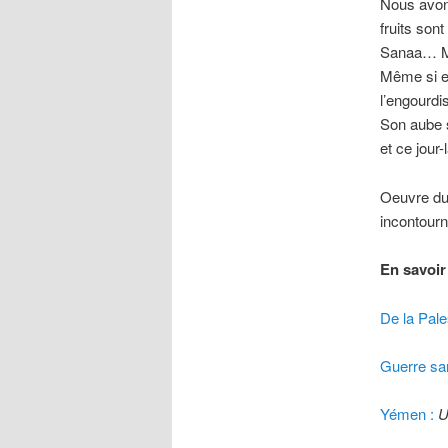
Nous avons
fruits son
Sanaa… Mê
Même si el
l’engourdi
Son aube s
et ce jour-
Oeuvre du
incontour
En savoir 
De la Pal
Guerre sa
Yémen :
U