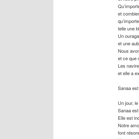
Qu’importe
et combien
qu’importe
telle une b
Un ouragan
et une au
Nous avons
et ce que 
Les navire
et elle a e
Sanaa est 
Un jour, l
Sanaa est 
Elle est i
Notre amou
font réson