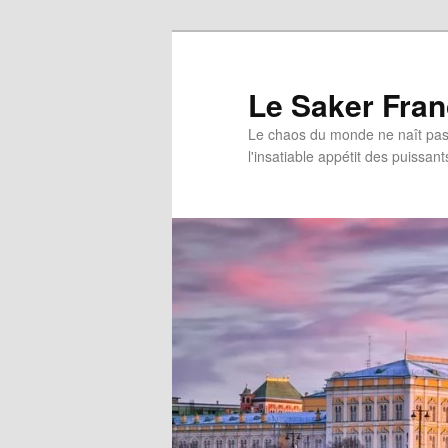
Aller
au
contenu
Le Saker Fra
principal
Le chaos du monde ne naît pas 
l'insatiable appétit des puissant