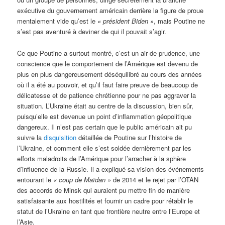
exécutive du gouvernement américain derrière la figure de proue
mentalement vide qu’est le
« président Biden »
, mais Poutine ne
s’est pas aventuré à deviner de qui il pouvait s’agir.
Ce que Poutine a surtout montré, c’est un air de prudence, une
conscience que le comportement de l’Amérique est devenu de
plus en plus dangereusement déséquilibré au cours des années
où il a été au pouvoir, et qu’il faut faire preuve de beaucoup de
délicatesse et de patience chrétienne pour ne pas aggraver la
situation. L’Ukraine était au centre de la discussion, bien sûr,
puisqu’elle est devenue un point d’inflammation géopolitique
dangereux. Il n’est pas certain que le public américain ait pu
suivre la
disquisition
détaillée de Poutine sur l’histoire de
l’Ukraine, et comment elle s’est soldée dernièrement par les
efforts maladroits de l’Amérique pour l’arracher à la sphère
d’influence de la Russie. Il a expliqué sa vision des événements
entourant le
« coup de Maïdan »
de 2014 et le rejet par l’OTAN
des accords de Minsk qui auraient pu mettre fin de manière
satisfaisante aux hostilités et fournir un cadre pour rétablir le
statut de l’Ukraine en tant que frontière neutre entre l’Europe et
l’Asie.