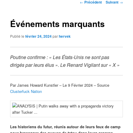
Navigation
←
Précédent
Suivant
→
des
articles
Événements marquants
Publié le
février 24, 2024
par
hervek
Poutine confirme : « Les États-Unis ne sont pas
dirigés par leurs élus ». Le Renard Vigilant sur « X »
Par James Howard Kunstler – Le 9 Février 2024 – Source
Clusterfuck Nation
Les historiens du futur, réunis autour de leurs feux de camp
pour braconner des queues de tatou dans leurs propres