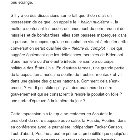
peu étrange.
S’il y a eu des discussions sur le fait que Biden était en
possession de ce que l’on appelle le
« ballon nucléaire »
, la
mallette contenant les codes de lancement de notre arsenal de
missiles et de bombardiers, elles sont passées inaperçues dans
la presse. Je suppose qu’une conspiration visant à étouffer cette
conversation serait qualifiée de
« théorie du complot »
, ce qui
suggère également que les déficiences mentales de Biden ont
d’une manière ou d’une autre infecté l’ensemble du corps
politique des États-Unis. En d’autres termes, une grande partie
de la population américaine souffre de troubles mentaux et vit
dans une galerie des glaces nationale. Comment cela s’est-il
produit ? Est-il possible qu’il y ait des branches de notre
gouvernement qui se consacrent à rendre la population folle ?
une sorte d’épreuve à la lumière du jour ?
Cette impression n’a fait que se renforcer en écoutant le
président de notre supposé adversaire, la Russie, Poutine, dans
sa conférence avec le journaliste indépendant Tucker Carlson.
Tout d’abord, Poutine a osé exprimer la probabilité que quelqu’un,
ou un groupe de personnes, dirige secrètement la branche