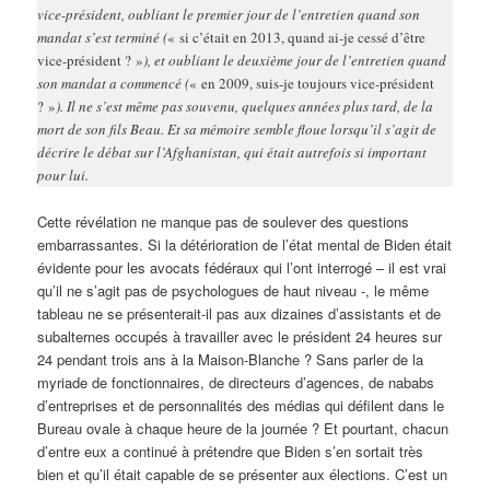
vice-président, oubliant le premier jour de l’entretien quand son
mandat s’est terminé (
« si c’était en 2013, quand ai-je cessé d’être
vice-président ? »
), et oubliant le deuxième jour de l’entretien quand
son mandat a commencé (
« en 2009, suis-je toujours vice-président
? »
). Il ne s’est même pas souvenu, quelques années plus tard, de la
mort de son fils Beau. Et sa mémoire semble floue lorsqu’il s’agit de
décrire le débat sur l’Afghanistan, qui était autrefois si important
pour lui.
Cette révélation ne manque pas de soulever des questions
embarrassantes. Si la détérioration de l’état mental de Biden était
évidente pour les avocats fédéraux qui l’ont interrogé – il est vrai
qu’il ne s’agit pas de psychologues de haut niveau -, le même
tableau ne se présenterait-il pas aux dizaines d’assistants et de
subalternes occupés à travailler avec le président 24 heures sur
24 pendant trois ans à la Maison-Blanche ? Sans parler de la
myriade de fonctionnaires, de directeurs d’agences, de nababs
d’entreprises et de personnalités des médias qui défilent dans le
Bureau ovale à chaque heure de la journée ? Et pourtant, chacun
d’entre eux a continué à prétendre que Biden s’en sortait très
bien et qu’il était capable de se présenter aux élections. C’est un