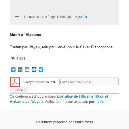
Un missile russe frappe la Pologne –
Agrandir
Moon of Alabama
Traduit par Wayan, relu par Hervé, pour le Saker Francophone
3 994
Telegram
VK
Email
Facebook
Twitter
Envoyer l'article en PDF
Ce contenu a été publié dans
Liberation de l'Ukraine
,
Moon of
Alabama
par
Wayan
. Mettez-le en favori avec son
permalien
.
Fièrement propulsé par WordPress