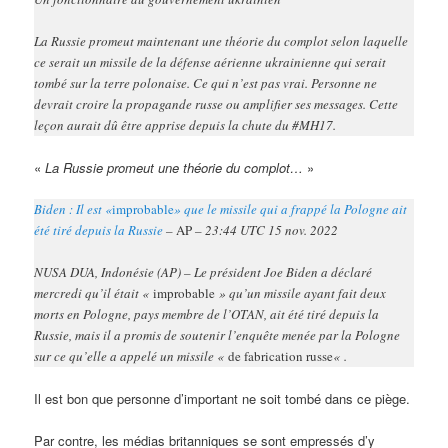
La Russie promeut maintenant une théorie du complot selon laquelle
ce serait un missile de la défense aérienne ukrainienne qui serait
tombé sur la terre polonaise. Ce qui n’est pas vrai. Personne ne
devrait croire la propagande russe ou amplifier ses messages. Cette
leçon aurait dû être apprise depuis la chute du #MH17.
«
La Russie promeut une théorie du complot…
»
Biden : Il est «
improbable
» que le missile qui a frappé la Pologne ait
été tiré depuis la Russie
–
AP
– 23:44 UTC 15 nov. 2022
NUSA DUA, Indonésie (AP) – Le président Joe Biden a déclaré
mercredi qu’il était «
improbable
» qu’un missile ayant fait deux
morts en Pologne, pays membre de l’OTAN, ait été tiré depuis la
Russie, mais il a promis de soutenir l’enquête menée par la Pologne
sur ce qu’elle a appelé un missile «
de fabrication russe
« .
Il est bon que personne d’important ne soit tombé dans ce piège.
Par contre, les médias britanniques se sont empressés d’y