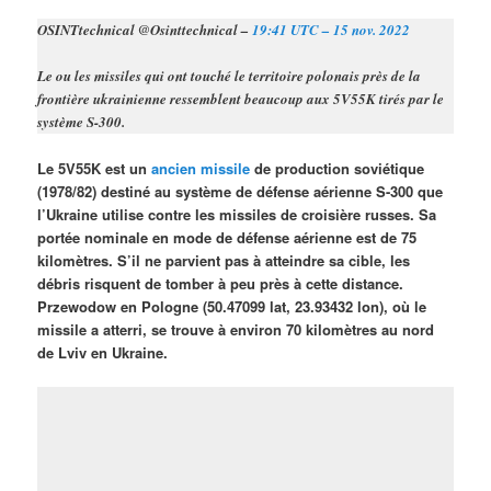
OSINTtechnical @Osinttechnical –
19:41 UTC – 15 nov. 2022
Le ou les missiles qui ont touché le territoire polonais près de la
frontière ukrainienne ressemblent beaucoup aux 5V55K tirés par le
système S-300.
Le 5V55K est un
ancien missile
de production soviétique
(1978/82) destiné au système de défense aérienne S-300 que
l’Ukraine utilise contre les missiles de croisière russes. Sa
portée nominale en mode de défense aérienne est de 75
kilomètres. S’il ne parvient pas à atteindre sa cible, les
débris risquent de tomber à peu près à cette distance.
Przewodow en Pologne (50.47099 lat, 23.93432 lon), où le
missile a atterri, se trouve à environ 70 kilomètres au nord
de Lviv en Ukraine.