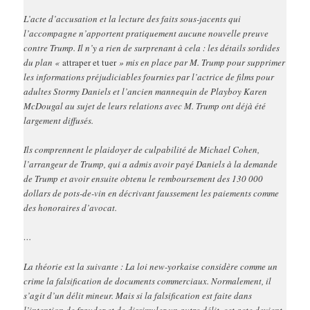
L’acte d’accusation et la lecture des faits sous-jacents qui
l’accompagne n’apportent pratiquement aucune nouvelle preuve
contre Trump. Il n’y a rien de surprenant à cela : les détails sordides
du plan «
attraper et tuer
» mis en place par M. Trump pour supprimer
les informations préjudiciables fournies par l’actrice de films pour
adultes Stormy Daniels et l’ancien mannequin de Playboy Karen
McDougal au sujet de leurs relations avec M. Trump ont déjà été
largement diffusés.
Ils comprennent le plaidoyer de culpabilité de Michael Cohen,
l’arrangeur de Trump, qui a admis avoir payé Daniels à la demande
de Trump et avoir ensuite obtenu le remboursement des 130 000
dollars de pots-de-vin en décrivant faussement les paiements comme
des honoraires d’avocat.
…
La théorie est la suivante : La loi new-yorkaise considère comme un
crime la falsification de documents commerciaux. Normalement, il
s’agit d’un délit mineur. Mais si la falsification est faite dans
l’intention de frauder et de dissimuler un autre délit, cet acte devient