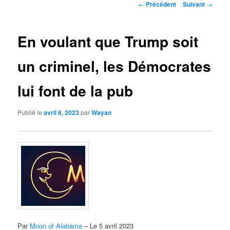
Navigation
←
Précédent
Suivant
→
des
articles
En voulant que Trump soit
un criminel, les Démocrates
lui font de la pub
Publié le
avril 6, 2023
par
Wayan
Par
Moon of Alabama
– Le 5 avril 2023