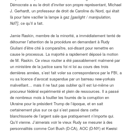
Démocrate a eu le droit d’inviter son propre représentant, Michael
J. Gerhardt, un professeur de droit de Caroline du Nord, qui était
là pour faire vaciller la lampe à gaz
[gaslight / manipulation,
NdT]
, ce qu’il a fait.
Jamie Raskin, membre de la minorité, a immédiatement tenté de
détourner l’attention de la procédure en demandant à Rudy
Giuliani d’être cité à comparaître, soi-disant pour remettre en
cause le processus. La majorité a rapidement déposé la motion
de M. Raskin. Ce vieux routier a été passablement malmené par
un ministère de la justice sans foi ni loi au cours des trois
dernières années, s’est fait voler sa correspondance par le FBI, a
vu sa licence d’avocat suspendue par un barreau new-yorkais
malveillant… mais il ne faut pas oublier qu’il est lui-même un
procureur fédéral expérimenté et plein de ressources. Il a passé
de nombreux mois à fouiller les fourrés de la corruption en
Ukraine pour le président Trump de l’époque, et en sait
certainement plus sur ce qui s’est passé dans cette
blanchisserie de l’argent sale que pratiquement n’importe qui.
Qu’il vienne. J’aimerais voir le vieux Rudy se mesurer à des
personnalités comme Cori Bush (D-CA), AOC (D-NY) et Kweisi