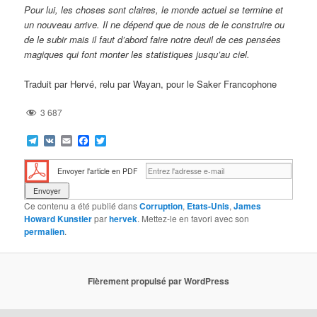
Pour lui, les choses sont claires, le monde actuel se termine et
un nouveau arrive. Il ne dépend que de nous de le construire ou
de le subir mais il faut d’abord faire notre deuil de ces pensées
magiques qui font monter les statistiques jusqu’au ciel.
Traduit par Hervé, relu par Wayan, pour le Saker Francophone
3 687
Telegram
VK
Email
Facebook
Twitter
Envoyer l'article en PDF
Ce contenu a été publié dans
Corruption
,
Etats-Unis
,
James
Howard Kunstler
par
hervek
. Mettez-le en favori avec son
permalien
.
Fièrement propulsé par WordPress