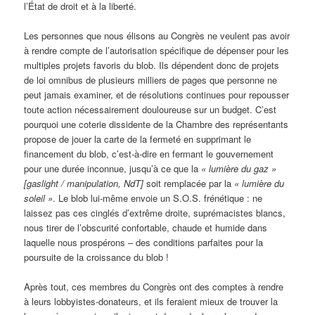
l’État de droit et à la liberté.
Les personnes que nous élisons au Congrès ne veulent pas avoir
à rendre compte de l’autorisation spécifique de dépenser pour les
multiples projets favoris du blob. Ils dépendent donc de projets
de loi omnibus de plusieurs milliers de pages que personne ne
peut jamais examiner, et de résolutions continues pour repousser
toute action nécessairement douloureuse sur un budget. C’est
pourquoi une coterie dissidente de la Chambre des représentants
propose de jouer la carte de la fermeté en supprimant le
financement du blob, c’est-à-dire en fermant le gouvernement
pour une durée inconnue, jusqu’à ce que la
« lumière du gaz »
[gaslight / manipulation, NdT]
soit remplacée par la
« lumière du
soleil »
. Le blob lui-même envoie un S.O.S. frénétique : ne
laissez pas ces cinglés d’extrême droite, suprémacistes blancs,
nous tirer de l’obscurité confortable, chaude et humide dans
laquelle nous prospérons – des conditions parfaites pour la
poursuite de la croissance du blob !
Après tout, ces membres du Congrès ont des comptes à rendre
à leurs lobbyistes-donateurs, et ils feraient mieux de trouver la