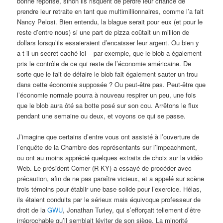
bonne réponse, sinon ils risquent de perdre leur chance de
prendre leur retraite en tant que multimillionnaires, comme l’a fait
Nancy Pelosi. Bien entendu, la blague serait pour eux (et pour le
reste d’entre nous) si une part de pizza coûtait un million de
dollars lorsqu’ils essaieraient d’encaisser leur argent. Ou bien y
a-t-il un secret caché ici – par exemple, que le blob a également
pris le contrôle de ce qui reste de l’économie américaine. De
sorte que le fait de défaire le blob fait également sauter un trou
dans cette économie supposée ? Ou peut-être pas. Peut-être que
l’économie normale pourra à nouveau respirer un peu, une fois
que le blob aura ôté sa botte posé sur son cou. Arrêtons le flux
pendant une semaine ou deux, et voyons ce qui se passe.
J’imagine que certains d’entre vous ont assisté à l’ouverture de
l’enquête de la Chambre des représentants sur l’impeachment,
ou ont au moins apprécié quelques extraits de choix sur la vidéo
Web. Le président Comer (R-KY) a essayé de procéder avec
précaution, afin de ne pas paraître vicieux, et a appelé sur scène
trois témoins pour établir une base solide pour l’exercice. Hélas,
ils étaient conduits par le sérieux mais équivoque professeur de
droit de la
GWU
, Jonathan Turley, qui s’efforçait tellement d’être
irréprochable qu’il semblait léviter de son siège. La minorité