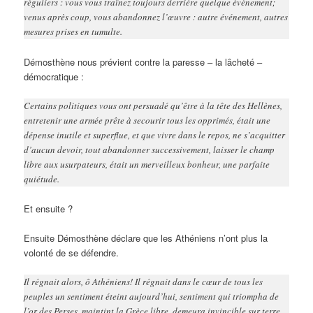
réguliers : vous vous traînez toujours derrière quelque événement;
venus après coup, vous abandonnez l’œuvre : autre événement, autres
mesures prises en tumulte.
Démosthène nous prévient contre la paresse – la lâcheté –
démocratique :
Certains politiques vous ont persuadé qu’être à la tête des Hellènes,
entretenir une armée prête à secourir tous les opprimés, était une
dépense inutile et superflue, et que vivre dans le repos, ne s’acquitter
d’aucun devoir, tout abandonner successivement, laisser le champ
libre aux usurpateurs, était un merveilleux bonheur, une parfaite
quiétude.
Et ensuite ?
Ensuite Démosthène déclare que les Athéniens n’ont plus la
volonté de se défendre.
Il régnait alors, ô Athéniens! Il régnait dans le cœur de tous les
peuples un sentiment éteint aujourd’hui, sentiment qui triompha de
l’or des Perses, maintint la Grèce libre, demeura invincible sur terre