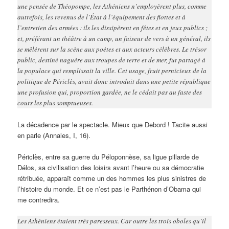
une pensée de Théopompe, les Athéniens n’employèrent plus, comme
autrefois, les revenus de l’État à l’équipement des flottes et à
l’entretien des armées : ils les dissipèrent en fêtes et en jeux publics ;
et, préférant un théâtre à un camp, un faiseur de vers à un général, ils
se mêlèrent sur la scène aux poètes et aux acteurs célèbres. Le trésor
public, destiné naguère aux troupes de terre et de mer, fut partagé à
la populace qui remplissait la ville. Cet usage, fruit pernicieux de la
politique de Périclès, avait donc introduit dans une petite république
une profusion qui, proportion gardée, ne le cédait pas au faste des
cours les plus somptueuses.
La décadence par le spectacle. Mieux que Debord ! Tacite aussi
en parle (Annales, I, 16).
Périclès, entre sa guerre du Péloponnèse, sa ligue pillarde de
Délos, sa civilisation des loisirs avant l’heure ou sa démocratie
rétribuée, apparaît comme un des hommes les plus sinistres de
l’histoire du monde. Et ce n’est pas le Parthénon d’Obama qui
me contredira.
Les Athéniens étaient très paresseux. Car outre les trois oboles qu’il