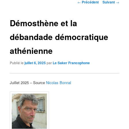
Navigation
←
Précédent
Suivant
→
des
articles
Démosthène et la
débandade démocratique
athénienne
Publié le
juillet 6, 2025
par
Le Saker Francophone
Juillet 2025 – Source
Nicolas Bonnal