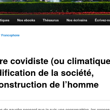
tiques
Nos ebooks
Thésaurus
Nos écrivains
Écrivez-
r Francophone
re covidiste (ou climatique
dification de la société,
onstruction de l’homme
s de gauche pensent que je suis une conservatrice, les conser