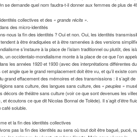
On se demande quel nom faudra-t-il donner aux femmes de plus de 4
 identités collectives et des
« grands récits »
.
dans des micro-identités
ns-nous la fin des identités ? Oui et non. Oui, les identités transmissi
s tendent à être éradiquées et à être ramenées à des versions simplifi
dialisme s’instaure à la place de l’islam traditionnel ou plutôt, des is
els, un occidentalo-mondialisme monte à la place de ce que l’on appela
ans les années 1920 et 1930 (avec des interprétations différentes du 
 cet angle que le grand remplacement doit être vu, et qu’il existe c
 du grand effacement des mémoires et des transmissions : il s’agit de
ligions sans culture, des langues sans culture, des
« peuples »
muséi
es décors de théâtre sans culture (voir ce que sont devenues les vill
»
, et écoutons ce que dit Nicolas Bonnal de Tolède). Il s’agit d’être flui
café soluble.
sme et la fin des identités collectives
vons pas la fin des identités au sens où tout doit être bagué, pucé, n