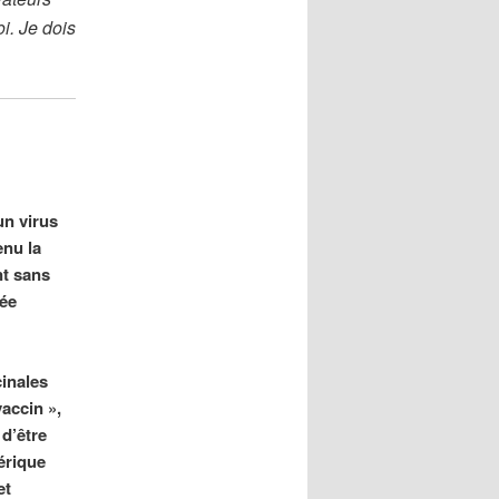
i. Je dois
un virus
enu la
nt sans
tée
cinales
vaccin »,
d’être
érique
et