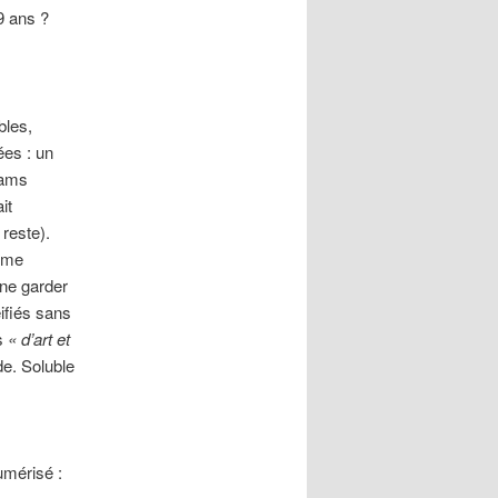
9 ans ?
bles,
ées : un
lams
it
reste).
omme
 ne garder
fiés sans
es
« d’art et
de. Soluble
umérisé :