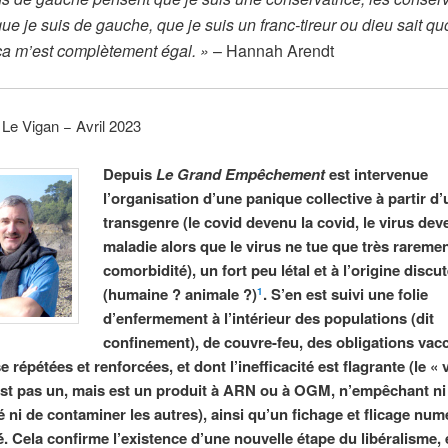
ue je suis de gauche, que je suis un franc-tireur ou dieu sait quo
ça m’est complètement égal. »
– Hannah Arendt
 Le Vigan − Avril 2023
Depuis
Le Grand Empêchement
est intervenue
l’organisation d’une panique collective à partir d’
transgenre (le covid devenu la covid, le virus dev
maladie alors que le virus ne tue que très rareme
comorbidité), un fort peu létal et à l’origine discu
(humaine ? animale ?)
. S’en est suivi une folie
1
d’enfermement à l’intérieur des populations (dit
confinement), de couvre-feu, des obligations vac
 répétées et renforcées, et dont l’inefficacité est flagrante (le « 
est pas un, mais est un produit à ARN ou à OGM, n’empêchant ni 
 ni de contaminer les autres), ainsi qu’un fichage et flicage num
é. Cela confirme l’existence d’une nouvelle étape du libéralisme, 