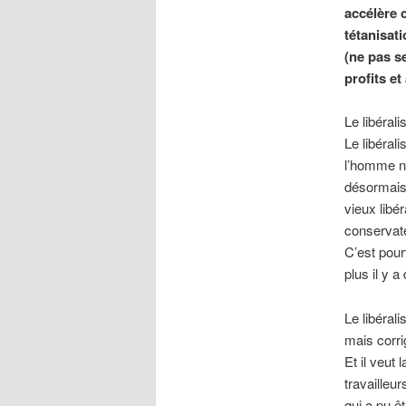
accélère c
tétanisati
(ne pas s
profits e
Le libérali
Le libéral
l’homme n’e
désormais 
vieux libé
conservate
C’est pourt
plus il y 
Le libéral
mais corri
Et il veut 
travailleu
qui a pu êt