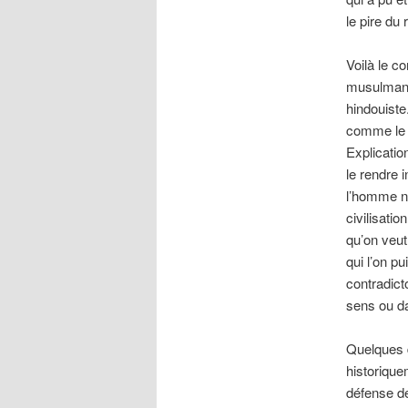
le pire du 
Voilà le co
musulman 
hindouiste
comme le 
Explicatio
le rendre 
l’homme no
civilisatio
qu’on veu
qui l’on p
contradict
sens ou d
Quelques d
historique
défense d