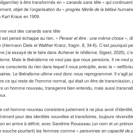
’oligarchie) à être transformés en
« canards sans tête »
qui continuent 
ent, objet de l’organisation du
« progrès fébrile de la bêtise humain
jà Karl Kraus en 1909.
isme veut des canards sans tête
i est pensé échappe au rien.
« Penser et être : une même chose »
, di
(Hermann Diels et Walther Kranz, fragm. 8, 34-6). C’est pourquoi pe
e j’ai essayé de le faire dans
Achever le nihilisme
, Sigest, 2020), c’e
hilisme. Mais le libéralisme ne veut pas que nous pensions. Il ne veut 
s conscients du rien dans lequel il nous précipite, avec la
« netflicis
aires. Le libéralisme ultime veut donc nous reprogrammer. Il s’agit po
re ce qui reste de l’homme normal, qui était un être de transmission,
re un homme nouveau, transgenre bien entendu, mais aussi transnati
eux.
 de cet homme nouveau consistera justement à ne plus avoir d’identité
finiment pour des identités nouvelles et transitoires, toujours réversibl
l’on en arrive à définir, avec Sandrine Rousseau (un nom et un préno
de souche pourtant) les femmes comme
« personnes en capacité de p