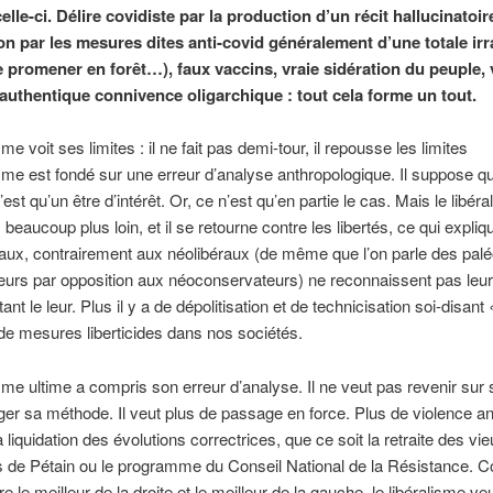
elle-ci. Délire covidiste par la production d’un récit hallucinatoir
on par les mesures dites anti-covid généralement d’une totale irra
e promener en forêt…), faux vaccins, vraie sidération du peuple, 
t authentique connivence oligarchique : tout cela forme un tout.
sme voit ses limites : il ne fait pas demi-tour, il repousse les limites
isme est fondé sur une erreur d’analyse anthropologique. Il suppose q
st qu’un être d’intérêt. Or, ce n’est qu’en partie le cas. Mais le libér
beaucoup plus loin, et il se retourne contre les libertés, ce qui expliq
raux, contrairement aux néolibéraux (de même que l’on parle des palé
urs par opposition aux néoconservateurs) ne reconnaissent pas leur
ant le leur. Plus il y a de dépolitisation et de technicisation soi-disant
a de mesures liberticides dans nos sociétés.
isme ultime a compris son erreur d’analyse. Il ne veut pas revenir sur 
ger sa méthode. Il veut plus de passage en force. Plus de violence ant
la liquidation des évolutions correctrices, que ce soit la retraite des vi
rs de Pétain ou le programme du Conseil National de la Résistance. C
re le meilleur de la droite et le meilleur de la gauche, le libéralisme v