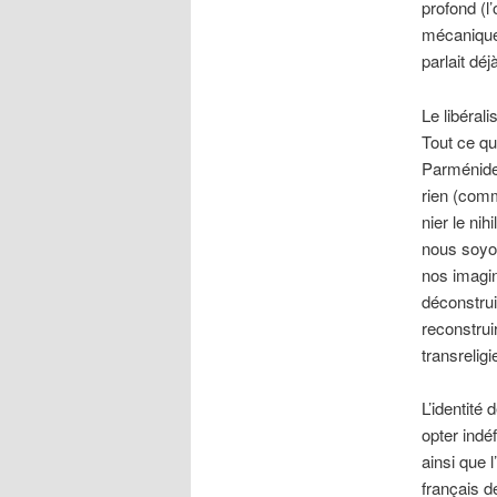
profond (l
mécaniquem
parlait dé
Le libéral
Tout ce qu
Parménide 
rien (comm
nier le ni
nous soyon
nos imagin
déconstrui
reconstrui
transreligi
L’identité
opter indé
ainsi que 
français 