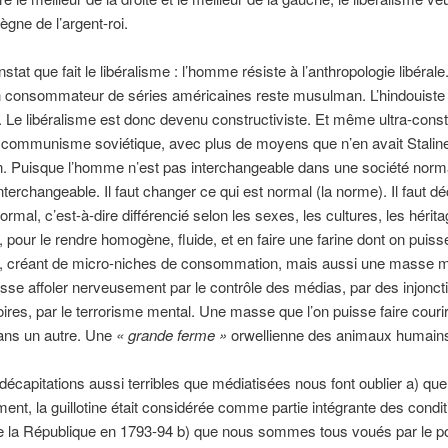
règne de l’argent-roi.
nstat que fait le libéralisme : l’homme résiste à l’anthropologie libérale
consommateur de séries américaines reste musulman. L’hindouiste 
. Le libéralisme est donc devenu constructiviste. Et même ultra-constr
communisme soviétique, avec plus de moyens que n’en avait Staline
n. Puisque l’homme n’est pas interchangeable dans une société normal
interchangeable. Il faut changer ce qui est normal (la norme). Il faut d
rmal, c’est-à-dire différencié selon les sexes, les cultures, les hérit
n, pour le rendre homogène, fluide, et en faire une farine dont on puiss
t, créant de micro-niches de consommation, mais aussi une masse m
uisse affoler nerveusement par le contrôle des médias, par des injonct
oires, par le terrorisme mental. Une masse que l’on puisse faire couri
ans un autre. Une
« grande ferme »
orwellienne des animaux humain
écapitations aussi terribles que médiatisées nous font oublier a) que
ment, la guillotine était considérée comme partie intégrante des condi
e la République en 1793-94 b) que nous sommes tous voués par le p