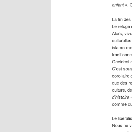
enfant »
. 
La fin des
Le refuge 
Alors, vivo
culturelle
islamo-mon
traditionn
Occident d
C’est sous
corollaire
que des re
culture, d
d’histoire 
comme du 
Le libérali
Nous ne vi