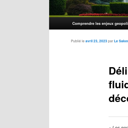
Menu
Comprendre les enjeux geopoli
principal
Publié le
avril 23, 2023
par
Le Sake
Déli
flui
déc
« Les gen