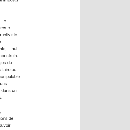
. Le
reste
uctiviste,
.
e, il faut
éconstruire
ages de
e faire ce
anipulable
ions
r dans un
s.
,
tions de
ouvoir