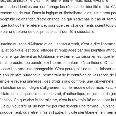
, les animaux, le vivant, et même l’inerte. Mais nous vivons le
ment des identités car leur fichage les réduit à de l’identité morte. C’e
rencement de tout. Dans la logique du libéralisme, c’est justement p
usceptible de changer, d’être changé, ce qui n’était pas le cas au tem
 que tout doit être référencé, pour que ces changements soient tous c
e par une référence ce qui n’a plus d’identité indiscutable.
 humaine au sens d’Aristote et de Hannah Arendt, c’est-à-dire l’hom
ial et politique, est donc effacée et remplacée par des identités attrib
e ultime, qui devient un totalitarisme extrême. La raison en est que le 
mais produire (ou construire) l’homme conforme à sa théorie. Or, la t
uppose l’homme interchangeable. C’est pourquoi il ne faut lui laisser
e son identité numérique, permettant de le contrôler, de l’asservir, de 
emple le revenu universel, des droits sous contrôle, une citoyenneté
en fonction de son degré d’alignement sur le modèle désormais
« norm
entitaire dans laquelle la notion de vrai, d’authentique, de juste et d’inj
fication. Ce que vise le libéralisme, c‘est la réversibilité de tout par la f
e. Ce qui veut dire qu’un homme pourrait devenir une femme, un blanc
ciproquement, ou n’être ni l’un ni l’autre. Fluidité identitaire et, en mê