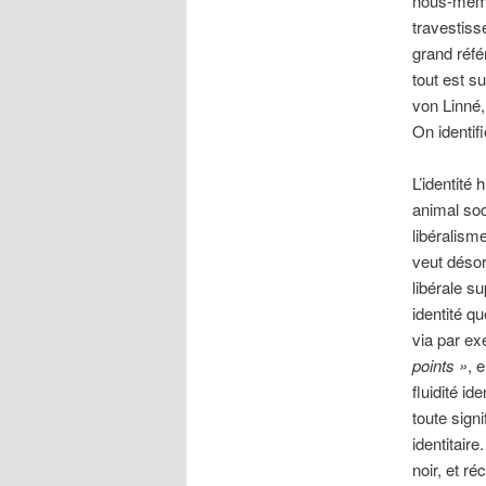
nous-mêmes
travestisse
grand réfé
tout est s
von Linné,
On identifi
L’identité
animal soc
libéralism
veut désor
libérale s
identité qu
via par ex
points »
, 
fluidité id
toute signi
identitair
noir, et ré