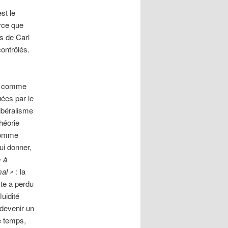
st le
arce que
ps de Carl
ontrôlés.
me comme
uées par le
libéralisme
héorie
 comme
lui donner,
« à
al »
: la
uste a perdu
luidité
 devenir un
me temps,