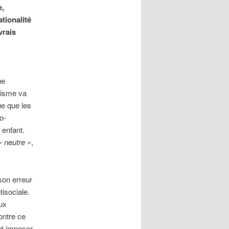
e,
tionalité
vrais
ue
alisme va
ue que les
o-
 enfant.
« neutre »
,
son erreur
isociale.
eux
ontre ce
eut imposer