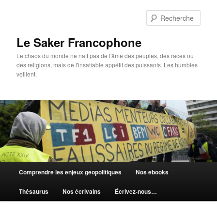
Aller
au
Rech
contenu
principal
Le Saker Francophone
Le chaos du monde ne naît pas de l'âme des peuples, des races ou
des religions, mais de l'insatiable appétit des puissants. Les humbles
veillent.
Menu
Comprendre les enjeux geopolitiques
Nos ebooks
principal
Thésaurus
Nos écrivains
Écrivez-nous…