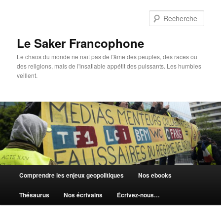
Aller
au
Rech
contenu
principal
Le Saker Francophone
Le chaos du monde ne naît pas de l'âme des peuples, des races ou
des religions, mais de l'insatiable appétit des puissants. Les humbles
veillent.
Menu
Comprendre les enjeux geopolitiques
Nos ebooks
principal
Thésaurus
Nos écrivains
Écrivez-nous…