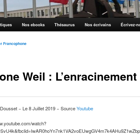
tiques
Nos ebooks
Thésaurus
Nos écrivains
Écrivez-
er Francophone
one Weil : L’enracinement
Dousset − Le 8 Juillet 2019 − Source
Youtube
ww.youtube.com/watch?
OSvU4k&fbclid=IwAR0hoYn7nk1VA2voEUwgGV4m7k4AHu9Z1wZb