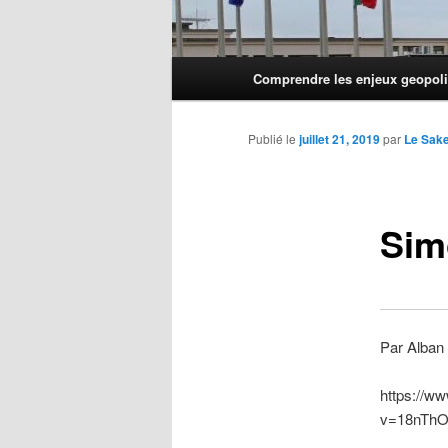
Menu
Comprendre les enjeux geopoli
principal
Publié le
juillet 21, 2019
par
Le Sak
Sim
Par Alban 
https://w
v=18nTh