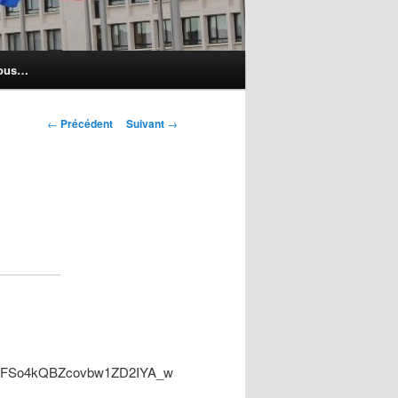
nous…
Navigation
←
Précédent
Suivant
→
des
articles
pFSo4kQBZcovbw1ZD2IYA_w