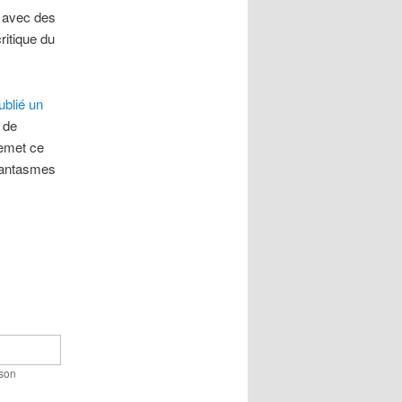
 avec des
ritique du
ublié un
 de
remet ce
 fantasmes
 son