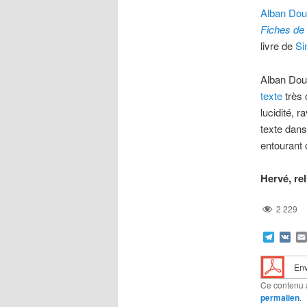
Alban Dou
Fiches de
livre de
Si
Alban Dous
texte
très 
lucidité, 
texte dans
entourant 
Hervé, re
2 229
Teleg
VK
Env
Ce contenu 
permalien
.