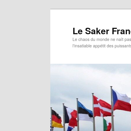
Aller
au
contenu
Le Saker Fra
principal
Le chaos du monde ne naît pas 
l'insatiable appétit des puissant