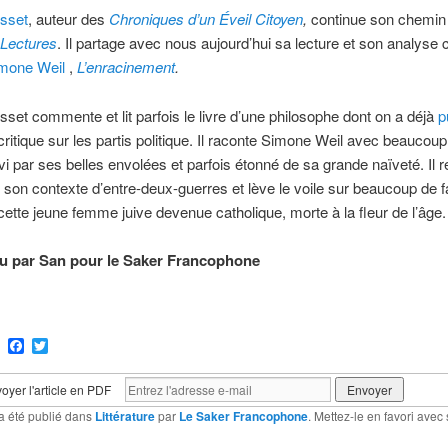
sset
, auteur des
Chroniques d’un Éveil Citoyen
,
continue son chemin
 Lectures
. Il partage avec nous aujourd’hui sa lecture et son analyse c
mone Weil
,
L’enracinement
.
set commente et lit parfois le livre d’une philosophe dont on a déjà
p
critique sur les partis politique. Il raconte Simone Weil avec beaucoup
ravi par ses belles envolées et parfois étonné de sa grande naïveté. Il 
 son contexte d’entre-deux-guerres et lève le voile sur beaucoup de
cette jeune femme juive devenue catholique, morte à la fleur de l’âge.
lu par San pour le Saker Francophone
ram
Email
Facebook
Twitter
oyer l'article en PDF
a été publié dans
Littérature
par
Le Saker Francophone
. Mettez-le en favori avec