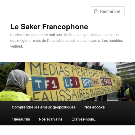
Aller
au
Rech
contenu
principal
Le Saker Francophone
Le chaos du monde ne naît pas de l'âme des peuples, des races ou
des religions, mais de l'insatiable appétit des puissants. Les humbles
veillent.
Menu
Comprendre les enjeux geopolitiques
Nos ebooks
principal
Thésaurus
Nos écrivains
Écrivez-nous…