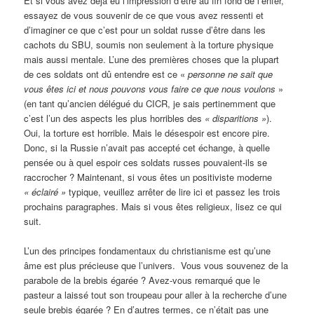
Et si vous avez déjà eu l’impression d’être au fin fond de l’enfer,
essayez de vous souvenir de ce que vous avez ressenti et
d’imaginer ce que c’est pour un soldat russe d’être dans les
cachots du SBU, soumis non seulement à la torture physique
mais aussi mentale. L’une des premières choses que la plupart
de ces soldats ont dû entendre est ce «
personne ne sait que
vous êtes ici et nous pouvons vous faire ce que nous voulons
»
(en tant qu’ancien délégué du CICR, je sais pertinemment que
c’est l’un des aspects les plus horribles des
« disparitions »
).
Oui, la torture est horrible. Mais le désespoir est encore pire.
Donc, si la Russie n’avait pas accepté cet échange, à quelle
pensée ou à quel espoir ces soldats russes pouvaient-ils se
raccrocher ? Maintenant, si vous êtes un positiviste moderne
« éclairé »
typique, veuillez arrêter de lire ici et passez les trois
prochains paragraphes. Mais si vous êtes religieux, lisez ce qui
suit.
L’un des principes fondamentaux du christianisme est qu’une
âme est plus précieuse que l’univers. Vous vous souvenez de la
parabole de la brebis égarée ? Avez-vous remarqué que le
pasteur a laissé tout son troupeau pour aller à la recherche d’une
seule brebis égarée ? En d’autres termes, ce n’était pas une