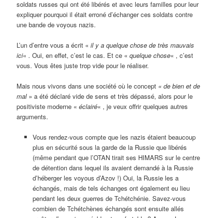
soldats russes qui ont été libérés et avec leurs familles pour leur
expliquer pourquoi il était erroné d’échanger ces soldats contre
une bande de voyous nazis.
L’un d’entre vous a écrit «
il y a quelque chose de très mauvais
ici
« . Oui, en effet, c’est le cas. Et ce «
quelque chose
« , c’est
vous. Vous êtes juste trop vide pour le réaliser.
Mais nous vivons dans une société où le concept
« de
bien et de
mal
» a été déclaré vide de sens et très dépassé, alors pour le
positiviste moderne «
éclairé
« , je veux offrir quelques autres
arguments.
Vous rendez-vous compte que les nazis étaient beaucoup
plus en sécurité sous la garde de la Russie que libérés
(même pendant que l’OTAN tirait ses HIMARS sur le centre
de détention dans lequel ils avaient demandé à la Russie
d’héberger les voyous d’Azov !) Oui, la Russie les a
échangés, mais de tels échanges ont également eu lieu
pendant les deux guerres de Tchétchénie. Savez-vous
combien de Tchétchènes échangés sont ensuite allés