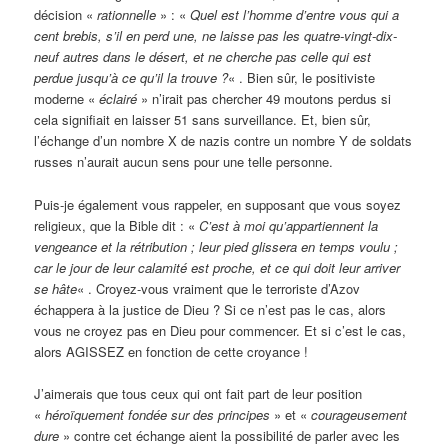
décision «
rationnelle
» : «
Quel est l’homme d’entre vous qui a
cent brebis, s’il en perd une, ne laisse pas les quatre-vingt-dix-
neuf autres dans le désert, et ne cherche pas celle qui est
perdue jusqu’à ce qu’il la trouve ?
« . Bien sûr, le positiviste
moderne «
éclairé
» n’irait pas chercher 49 moutons perdus si
cela signifiait en laisser 51 sans surveillance. Et, bien sûr,
l’échange d’un nombre X de nazis contre un nombre Y de soldats
russes n’aurait aucun sens pour une telle personne.
Puis-je également vous rappeler, en supposant que vous soyez
religieux, que la Bible dit : «
C’est à moi qu’appartiennent la
vengeance et la rétribution ; leur pied glissera en temps voulu ;
car le jour de leur calamité est proche, et ce qui doit leur arriver
se hâte
« . Croyez-vous vraiment que le terroriste d’Azov
échappera à la justice de Dieu ? Si ce n’est pas le cas, alors
vous ne croyez pas en Dieu pour commencer. Et si c’est le cas,
alors AGISSEZ en fonction de cette croyance !
J’aimerais que tous ceux qui ont fait part de leur position
«
héroïquement fondée sur des principes
» et «
courageusement
dure
» contre cet échange aient la possibilité de parler avec les