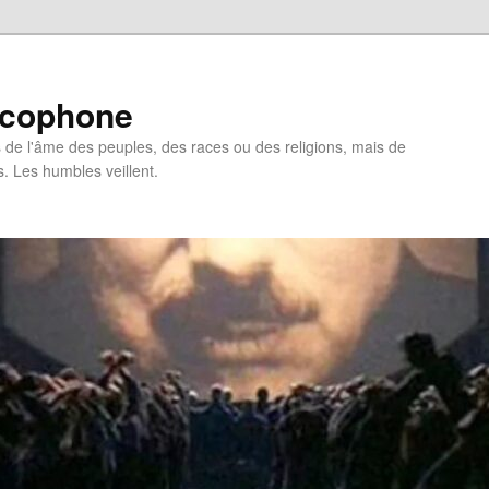
ncophone
de l'âme des peuples, des races ou des religions, mais de
s. Les humbles veillent.