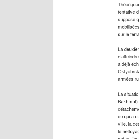
Théoriquem
tentative 
suppose qu
mobilisées
sur le ter
La deuxièm
d’atteindr
a déjà éch
Oktyabrska
armées ru
La situati
Bakhmut). 
détacheme
ce qui a o
ville, la 
le nettoya
ont eu lieu