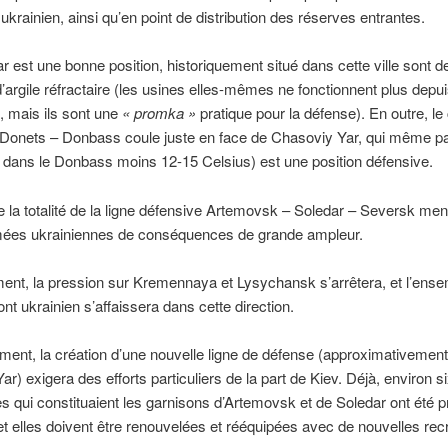
ukrainien, ainsi qu’en point de distribution des réserves entrantes.
 est une bonne position, historiquement situé dans cette ville sont d
d’argile réfractaire (les usines elles-mêmes ne fonctionnent plus depu
 mais ils sont une
« promka »
pratique pour la défense). En outre, le
Donets – Donbass coule juste en face de Chasoviy Yar, qui même p
di dans le Donbass moins 12-15 Celsius) est une position défensive.
e la totalité de la ligne défensive Artemovsk – Soledar – Seversk me
mées ukrainiennes de conséquences de grande ampleur.
nt, la pression sur Kremennaya et Lysychansk s’arrêtera, et l’ens
ont ukrainien s’affaissera dans cette direction.
nt, la création d’une nouvelle ligne de défense (approximativement
r) exigera des efforts particuliers de la part de Kiev. Déjà, environ s
 qui constituaient les garnisons d’Artemovsk et de Soledar ont été 
 et elles doivent être renouvelées et rééquipées avec de nouvelles rec