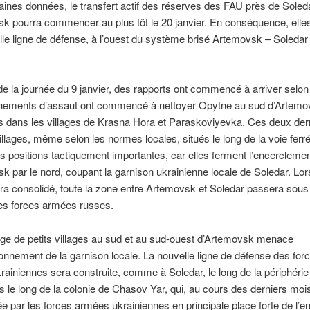
aines données, le transfert actif des réserves des FAU près de Soleda
k pourra commencer au plus tôt le 20 janvier. En conséquence, elles
le ligne de défense, à l’ouest du système brisé Artemovsk – Soledar
de la journée du 9 janvier, des rapports ont commencé à arriver selon
hements d’assaut ont commencé à nettoyer Opytne au sud d’Artemo
s dans les villages de Krasna Hora et Paraskoviyevka. Ces deux der
villages, même selon les normes locales, situés le long de la voie ferr
s positions tactiquement importantes, car elles ferment l’encercleme
k par le nord, coupant la garnison ukrainienne locale de Soledar. Lo
a consolidé, toute la zone entre Artemovsk et Soledar passera sous 
des forces armées russes.
ge de petits villages au sud et au sud-ouest d’Artemovsk menace
ionnement de la garnison locale. La nouvelle ligne de défense des for
ainiennes sera construite, comme à Soledar, le long de la périphérie
puis le long de la colonie de Chasov Yar, qui, au cours des derniers mois
e par les forces armées ukrainiennes en principale place forte de l’