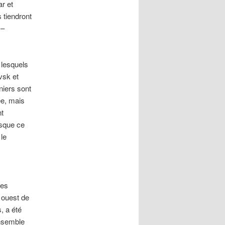
r et
 tiendront
 –
 lesquels
vsk et
niers sont
ée, mais
nt
rsque ce
le
ces
 ouest de
, a été
ensemble