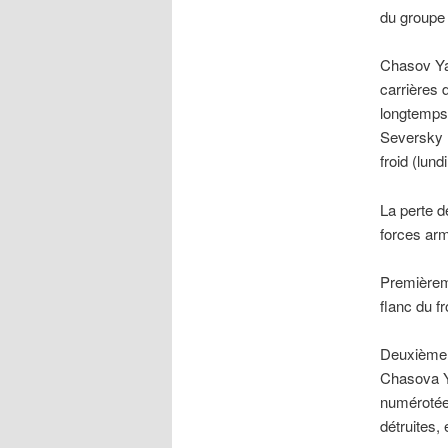
du groupe 
Chasov Yar
carrières 
longtemps,
Seversky 
froid (lun
La perte d
forces ar
Premièreme
flanc du fr
Deuxièmeme
Chasova Ya
numérotées
détruites,