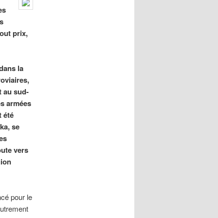
es
s
out prix,
dans la
oviaires,
t au sud-
ces armées
 été
ka, se
les
oute vers
gion
cé pour le
 autrement