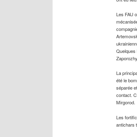
Les FAU on
mécanisée
compagnies
Artemovsk
ukrainienn
Quelques b
Zaporozhye
La princip
été le bom
séparée et
contact. C
Mirgorod.
Les fortif
antichars t