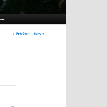
nous…
Navigation
←
Précédent
Suivant
→
des
articles