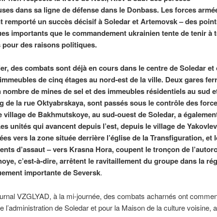
ses dans sa ligne de défense dans le Donbass. Les forces armé
t remporté un succès décisif à Soledar et Artemovsk – des point
ues importants que le commandement ukrainien tente de tenir à t
 pour des raisons politiques.
ier, des combats sont déjà en cours dans le centre de Soledar et 
immeubles de cinq étages au nord-est de la ville. Deux gares ferr
n nombre de mines de sel et des immeubles résidentiels au sud e
ong de la rue Oktyabrskaya, sont passés sous le contrôle des for
e village de Bakhmutskoye, au sud-ouest de Soledar, a également
es unités qui avancent depuis l’est, depuis le village de Yakovlev
ées vers la zone située derrière l’église de la Transfiguration, et 
nts d’assaut – vers Krasna Hora, coupent le tronçon de l’autor
oye, c’est-à-dire, arrêtent le ravitaillement du groupe dans la ré
uement importante de Seversk
.
journal VZGLYAD, à la mi-journée, des combats acharnés ont commen
e l’administration de Soledar et pour la Maison de la culture voisine,