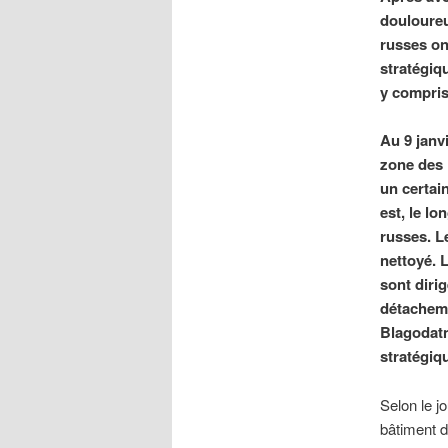
douloureu
russes on
stratégiq
y compris
Au 9 janv
zone des 
un certai
est, le l
russes. L
nettoyé. L
sont dirig
détacheme
Blagodatn
stratégiq
Selon le 
bâtiment d