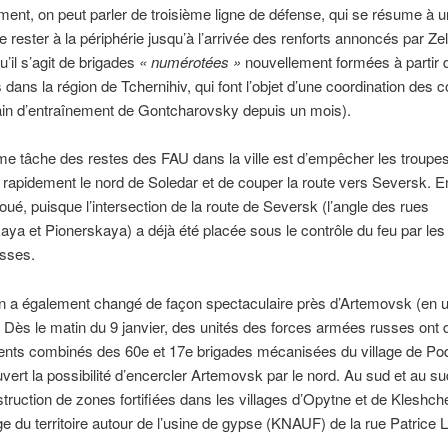
ent, on peut parler de troisième ligne de défense, qui se résume à 
de rester à la périphérie jusqu’à l’arrivée des renforts annoncés par Z
’il s’agit de brigades
« numérotées »
nouvellement formées à partir d
 dans la région de Tchernihiv, qui font l’objet d’une coordination des
rain d’entraînement de Gontcharovsky depuis un mois).
e tâche des restes des FAU dans la ville est d’empêcher les troupe
e rapidement le nord de Soledar et de couper la route vers Seversk. En 
oué, puisque l’intersection de la route de Seversk (l’angle des rues
ya et Pionerskaya) a déjà été placée sous le contrôle du feu par les
sses.
on a également changé de façon spectaculaire près d’Artemovsk (en u
Dès le matin du 9 janvier, des unités des forces armées russes ont 
nts combinés des 60e et 17e brigades mécanisées du village de Po
uvert la possibilité d’encercler Artemovsk par le nord. Au sud et au su
destruction de zones fortifiées dans les villages d’Opytne et de Kleshc
ge du territoire autour de l’usine de gypse (KNAUF) de la rue Patric
.