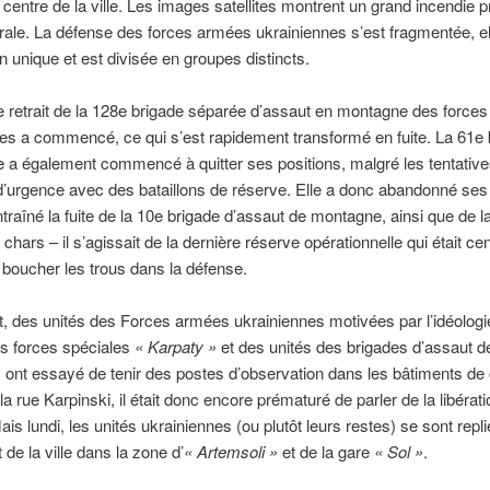
le centre de la ville. Les images satellites montrent un grand incendie p
rale. La défense des forces armées ukrainiennes s’est fragmentée, el
on unique et est divisée en groupes distincts.
 le retrait de la 128e brigade séparée d’assaut en montagne des force
es a commencé, ce qui s’est rapidement transformé en fuite. La 61e 
a également commencé à quitter ses positions, malgré les tentative
d’urgence avec des bataillons de réserve. Elle a donc abandonné ses 
ntraîné la fuite de la 10e brigade d’assaut de montagne, ainsi que de l
chars – il s’agissait de la dernière réserve opérationnelle qui était ce
 boucher les trous dans la défense.
 des unités des Forces armées ukrainiennes motivées par l’idéologi
s forces spéciales
« Karpaty »
et des unités des brigades d’assaut d
ont essayé de tenir des postes d’observation dans les bâtiments de 
la rue Karpinski, il était donc encore prématuré de parler de la libérat
ais lundi, les unités ukrainiennes (ou plutôt leurs restes) se sont repl
 de la ville dans la zone d’
« Artemsoli »
et de la gare
« Sol »
.