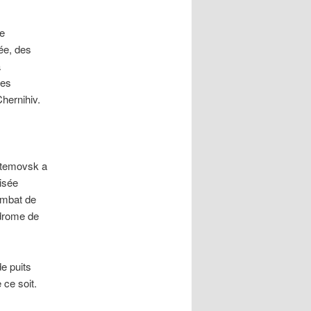
de
ée, des
à
ées
hernihiv.
rtemovsk a
nisée
ombat de
odrome de
de puits
 ce soit.