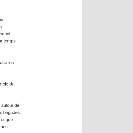
es
is
 canal
ar temps
nace les
emble du
 autour de
ix brigades
presque
rues.