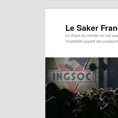
Aller
au
contenu
Le Saker Fra
principal
Le chaos du monde ne naît pas 
l'insatiable appétit des puissant