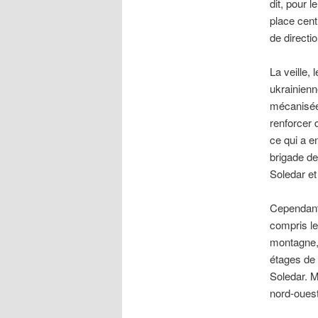
dit, pour 
place cent
de directi
La veille,
ukrainienn
mécanisée 
renforcer 
ce qui a e
brigade de 
Soledar et
Cependant,
compris le
montagne, 
étages de 
Soledar. M
nord-ouest