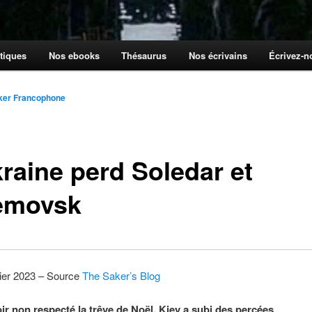
tiques
Nos ebooks
Thésaurus
Nos écrivains
Écrivez-
ker Francophone
kraine perd Soledar et
emovsk
vier 2023 – Source
The Saker’s Blog
ir non respecté la trêve de Noël, Kiev a subi des percées