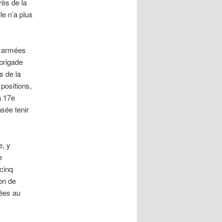
rès de la
le n’a plus
s armées
brigade
s de la
positions,
a 17e
nsée tenir
e, y
e
cinq
ion de
iées au