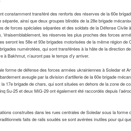
t constamment transféré des renforts des réserves de la 60e briga
 séparée, ainsi que deux groupes blindés de la 28e brigade mécanis
 de forces spéciales séparées et des soldats de la Défense Civile 
. Vraisemblablement, les réserves les plus proches des forces arm
es seront les 58e et 93e brigades motorisées de la même région de C
rigades numérotées, qui sont transférées à la hâte de la direction de
 à Bakhmut, n’auront pas le temps d’y arriver.
ale forme de défense des forces armées ukrainiennes à Soledar et A
bardement aveugle par la division d’artillerie de la 60e brigade méca
 la 17e brigade de chars, qui sont situées en dehors de la zone de c
inq Su-25 et deux MiG-29 ont également été raccordés depuis l’aér
ications construites dans les rues centrales de Soledar sous la forme 
raditionnels faits de rails soudés se sont avérées inutiles pour qui que