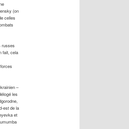
une
elensky (on
e celles
 combats
s russes
fait, cela
 forces
krainien –
délogé les
dgorodne,
d-est de la
heyevka et
e Lumumba