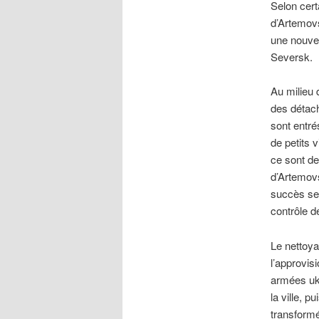
Selon cert
d’Artemovs
une nouvel
Seversk.
Au milieu 
des détac
sont entré
de petits 
ce sont de
d’Artemovs
succès ser
contrôle 
Le nettoya
l’approvis
armées ukr
la ville, 
transformé