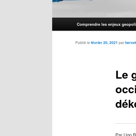
Menu
Comprendre les enjeux geopoli
principal
Publié le
février 20, 2021
par
herve
Le g
occi
dék
Par Ugo B