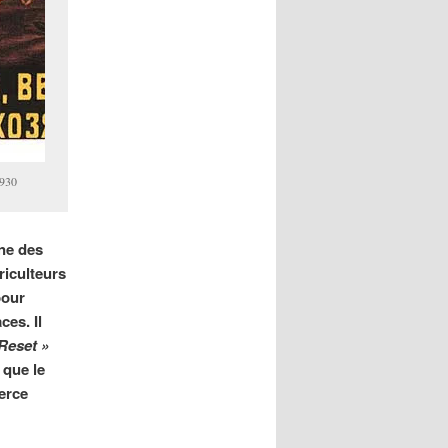
1930
gne des
riculteurs
pour
ces. Il
Reset »
 que le
erce