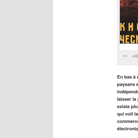
Affi
En bas à 
paysans e
indépenda
laisser la
existe plu
qui voit 
commerce 
électroni