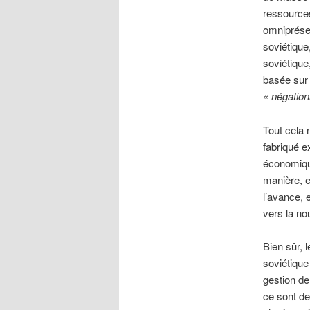
ressources
omniprésen
soviétique
soviétique
basée sur l
« négation
Tout cela 
fabriqué e
économique
manière, e
l’avance, 
vers la nou
Bien sûr, 
soviétique
gestion de
ce sont de