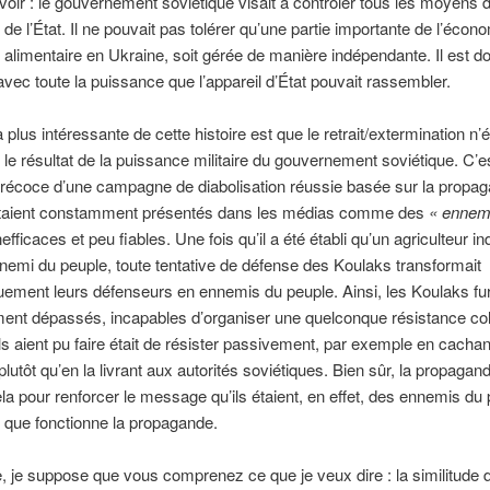
voir : le gouvernement soviétique visait à contrôler tous les moyens 
de l’État. Il ne pouvait pas tolérer qu’une partie importante de l’écono
 alimentaire en Ukraine, soit gérée de manière indépendante. Il est d
avec toute la puissance que l’appareil d’État pouvait rassembler.
a plus intéressante de cette histoire est que le retrait/extermination n’é
le résultat de la puissance militaire du gouvernement soviétique. C’e
récoce d’une campagne de diabolisation réussie basée sur la propag
taient constamment présentés dans les médias comme des
« ennem
efficaces et peu fiables. Une fois qu’il a été établi qu’un agriculteur 
nnemi du peuple, toute tentative de défense des Koulaks transformait
ement leurs défenseurs en ennemis du peuple. Ainsi, les Koulaks fu
nt dépassés, incapables d’organiser une quelconque résistance coll
ls aient pu faire était de résister passivement, par exemple en cachan
plutôt qu’en la livrant aux autorités soviétiques. Bien sûr, la propagan
ela pour renforcer le message qu’ils étaient, en effet, des ennemis du 
i que fonctionne la propagande.
, je suppose que vous comprenez ce que je veux dire : la similitude d