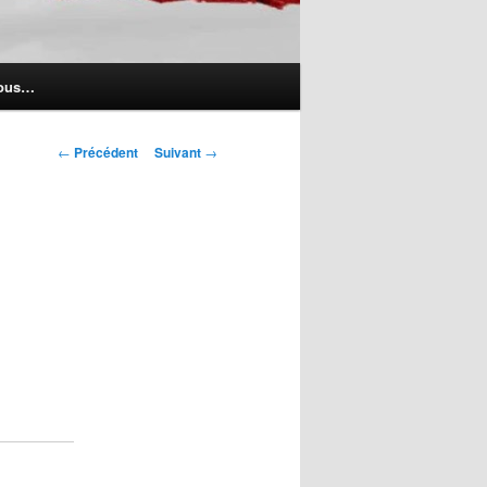
nous…
Navigation
←
Précédent
Suivant
→
des
articles