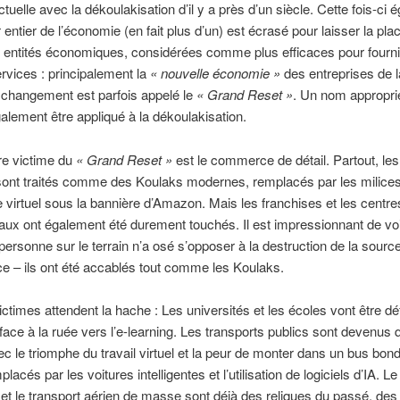
ctuelle avec la dékoulakisation d’il y a près d’un siècle. Cette fois-ci 
 entier de l’économie (en fait plus d’un) est écrasé pour laisser la pla
s entités économiques, considérées comme plus efficaces pour fourni
vices : principalement la
« nouvelle économie »
des entreprises de l
 changement est parfois appelé le
« Grand Reset »
. Un nom appropri
galement être appliqué à la dékoulakisation.
re victime du
« Grand Reset »
est le commerce de détail. Partout, le
sont traités comme des Koulaks modernes, remplacés par les milice
irtuel sous la bannière d’Amazon. Mais les franchises et les centre
x ont également été durement touchés. Il est impressionnant de vo
rsonne sur le terrain n’a osé s’opposer à la destruction de la source
e – ils ont été accablés tout comme les Koulaks.
ictimes attendent la hache : Les universités et les écoles vont être déf
face à la ruée vers l’e-learning. Les transports publics sont devenus
ec le triomphe du travail virtuel et la peur de monter dans un bus bondé
lacés par les voitures intelligentes et l’utilisation de logiciels d’IA. L
t le transport aérien de masse sont déjà des reliques du passé, des