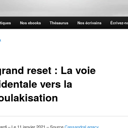
tiques
Nos ebooks
Thésaurus
Nos écrivains
Écrivez-
k
rand reset : La voie
dentale vers la
oulakisation
ardi – Le 11 janvier 2021 – Source
CassandraLegacy