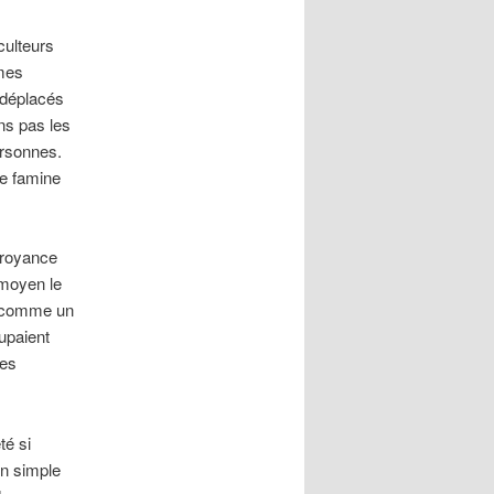
culteurs
rmes
 déplacés
ns pas les
ersonnes.
de famine
 croyance
 moyen le
és comme un
upaient
les
té si
un simple