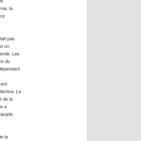
de
mie, la
onc
tait pas
st un
ande. Les
is du
indépendant
rent
ective. Le
t de la
de a
peuple.
e la