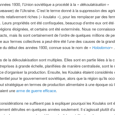
nnées 1930, l’Union soviétique a procédé à la
« dékoulakisation »
вание) de l’Ukraine. C’est le terme donné à la suppression des agri
ts relativement riches (
« koulaks »
), pour les remplacer par des fe
s. Leurs propriétés ont été confisquées, beaucoup d’entre eux ont été
égions éloignées, et certains ont été exterminés. Nous ne connaisso
xacts, mais ils sont certainement de l’ordre de quelques millions de p
 aux fermes collectives a peut-être été l’une des causes de la gran
ne du début des années 1930, connue sous le nom de
«
Holodomor
«
.
s de la dékoulakisation sont multiples. Elles sont en partie liées à la
treprises à grande échelle, planifiées de manière centralisée, sont le
ace d’organiser la production. Ensuite, les Koulaks étaient considér
entiel pour le gouvernement soviétique, alors que la région qu’ils occ
tout stratégique en termes de production alimentaire à une époque où 
taient une
arme de guerre efficace
.
onsidérations ne suffisent pas à expliquer pourquoi les Koulaks ont é
ement détruites en quelques années seulement. Il s’agissait plutôt d’