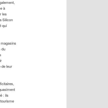
également,
ce à
r les
a Silicon
é qui
s magasins
s du
s
ir
 de leur
icitaires,
 quasiment
 : ils
e tourisme