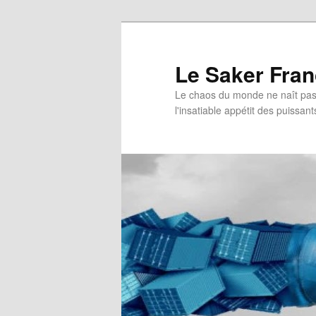
Aller
au
contenu
Le Saker Fra
principal
Le chaos du monde ne naît pas 
l'insatiable appétit des puissant