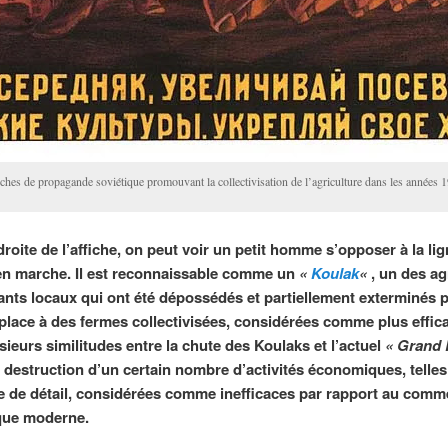
ches de propagande soviétique promouvant la collectivisation de l’agriculture dans les années 
droite de l’affiche, on peut voir un petit homme s’opposer à la li
n marche. Il est reconnaissable comme un
«
Koulak
«
, un des ag
nts locaux qui ont été dépossédés et partiellement exterminés 
 place à des fermes collectivisées, considérées comme plus effica
sieurs similitudes entre la chute des Koulaks et l’actuel
« Grand 
la destruction d’un certain nombre d’activités économiques, telles
de détail, considérées comme inefficaces par rapport au comm
que moderne.