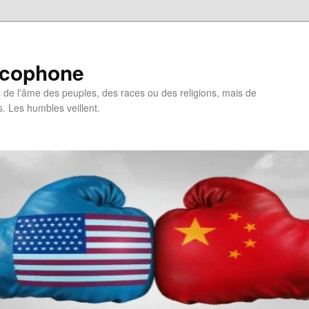
ncophone
de l'âme des peuples, des races ou des religions, mais de
s. Les humbles veillent.