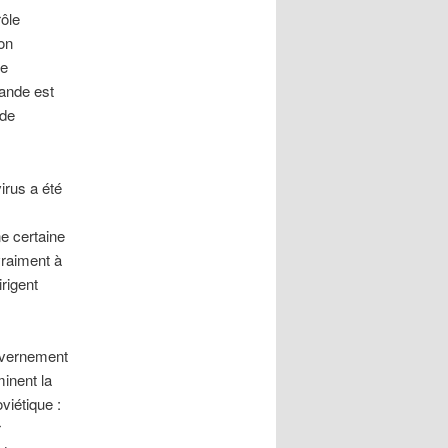
rôle
on
ue
gande est
 de
virus a été
e certaine
vraiment à
rigent
ouvernement
minent la
viétique :
r