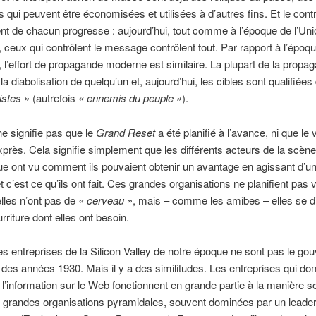
 qui peuvent être économisées et utilisées à d’autres fins. Et le cont
t de chacun progresse : aujourd’hui, tout comme à l’époque de l’Uni
, ceux qui contrôlent le message contrôlent tout. Par rapport à l’époq
, l’effort de propagande moderne est similaire. La plupart de la propa
a diabolisation de quelqu’un et, aujourd’hui, les cibles sont qualifiées
istes »
(autrefois
« ennemis du peuple »
).
ne signifie pas que le
Grand Reset
a été planifié à l’avance, ni que le 
xprès. Cela signifie simplement que les différents acteurs de la scène
 ont vu comment ils pouvaient obtenir un avantage en agissant d’un
t c’est ce qu’ils ont fait. Ces grandes organisations ne planifient pas 
elles n’ont pas de
« cerveau »
, mais – comme les amibes – elles se di
rriture dont elles ont besoin.
les entreprises de la Silicon Valley de notre époque ne sont pas le g
 des années 1930. Mais il y a des similitudes. Les entreprises qui do
 l’information sur le Web fonctionnent en grande partie à la manière so
 grandes organisations pyramidales, souvent dominées par un leade