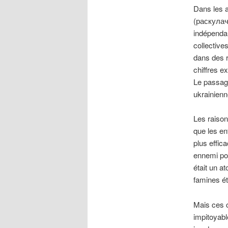
Dans les a
(раскулачи
indépendan
collective
dans des r
chiffres e
Le passage
ukrainien
Les raison
que les en
plus effic
ennemi pot
était un a
famines é
Mais ces c
impitoyabl