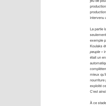
jeu de pou
production 
production
intervenu 
La partie l
seulement 
exemple p
Koulaks é
peuple »
in
était un e
automatiqu
complèteme
mieux qu’i
nourriture 
exploité c
C’est ains
À ce stade