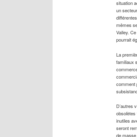
situation a
un secteur
différente
mêmes ser
Valley. Ce
pourrait é
La premiè
familiaux 
commerce v
commerciau
comment pe
subsistanc
D’autres v
obsolètes 
inutiles av
seront remp
de masse e