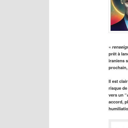
«
renseig
prêt à la
iraniens 
prochain, 
Il est cla
risque de
vers un “
accord, pl
humiliati