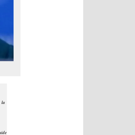
 la
uide