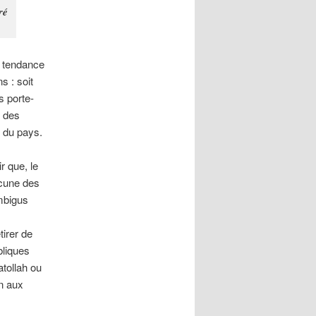
ré
t tendance
s : soit
s porte-
e des
e du pays.
r que, le
ucune des
mbigus
tirer de
bliques
atollah ou
in aux