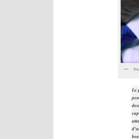
Trum
Le 
pen
des
cap
att
d’a
bea