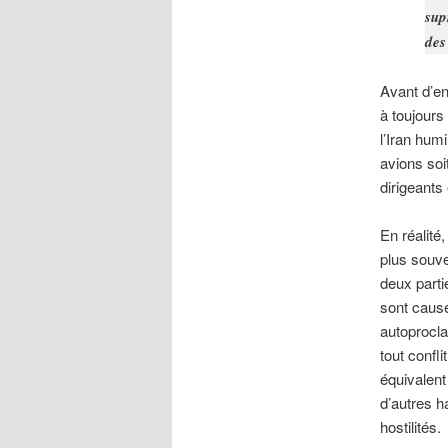
sup
des
Avant d’en
à toujours
l’Iran hum
avions soi
dirigeants
En réalité
plus souve
deux part
sont caus
autoprocl
tout confl
équivalent 
d’autres h
hostilités.