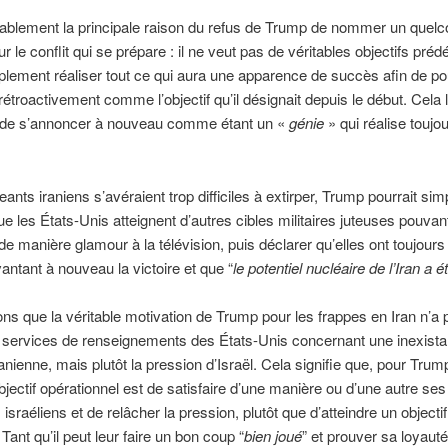
bablement la principale raison du refus de Trump de nommer un quel
ur le conflit qui se prépare : il ne veut pas de véritables objectifs pré
mplement réaliser tout ce qui aura une apparence de succès afin de po
 rétroactivement comme l’objectif qu’il désignait depuis le début. Cela l
 de s’annoncer à nouveau comme étant un «
génie
» qui réalise toujou
geants iraniens s’avéraient trop difficiles à extirper, Trump pourrait si
ue les États-Unis atteignent d’autres cibles militaires juteuses pouvan
e manière glamour à la télévision, puis déclarer qu’elles ont toujours
vantant à nouveau la victoire et que “
le potentiel nucléaire de l’Iran a ét
s que la véritable motivation de Trump pour les frappes en Iran n’a 
s services de renseignements des États-Unis concernant une inexista
nienne, mais plutôt la pression d’Israël. Cela signifie que, pour Trump
objectif opérationnel est de satisfaire d’une manière ou d’une autre ses
israéliens et de relâcher la pression, plutôt que d’atteindre un objectif 
. Tant qu’il peut leur faire un bon coup “
bien joué
” et prouver sa loyaut