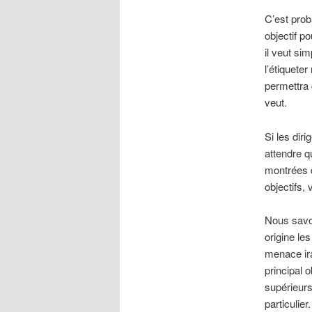
C’est pro
objectif po
il veut si
l’étiqueter
permettra
veut.
Si les diri
attendre q
montrées d
objectifs, 
Nous savon
origine le
menace ira
principal 
supérieurs 
particulier