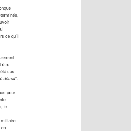
conque
déterminés,
uvoir
ui
rs ce qu’il
mplement
t être
 été ses
é détruit
”.
pas pour
nte
, le
militaire
é en