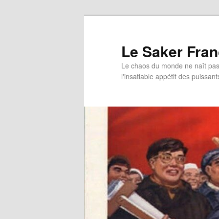
Aller
au
contenu
Le Saker Fra
principal
Le chaos du monde ne naît pas 
l'insatiable appétit des puissant