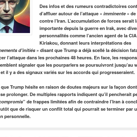
Des infos et des rumeurs contradictoires con
d’affluer autour de l’attaque «
imminente
» de
contre l’Iran. L’accumulation de forces serait 
importante depuis la guerre en Irak, avec div
personnalités comme l’ancien agent de la CIA
Kiriakou, donnant leurs interprétations des
nements d’initiés
» disant que Trump a déjà scellé la décision fata
ncer l’attaque dans les prochaines 48 heures. En face, les respon
semblent signaler que les pourparlers se poursuivront jusqu’au
et il y a des signaux variés sur les accords qui progresseraient.
ir que Trump hésite en raison de doutes majeurs sur la façon dont 
 se prolonger. De multiples rapports indiquent qu’il pencherait p
compromis
” de frappes limitées afin de contraindre l’Iran à conc
utôt que de risquer un conflit total qui pourrait se terminer par 
on personnelle.