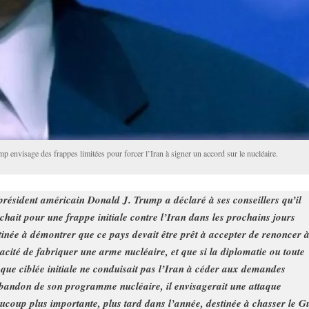
p envisage des frappes limitées pour forcer l’Iran à signer un accord sur le nucléaire.
président américain Donald J. Trump a déclaré à ses conseillers qu’il
chait pour une frappe initiale contre l’Iran dans les prochains jours
tinée à démontrer que ce pays devait être prêt à accepter de renoncer à
acité de fabriquer une arme nucléaire, et que si la diplomatie ou toute
aque ciblée initiale ne conduisait pas l’Iran à céder aux demandes
bandon de son programme nucléaire, il envisagerait une attaque
ucoup plus importante, plus tard dans l’année, destinée à chasser le G