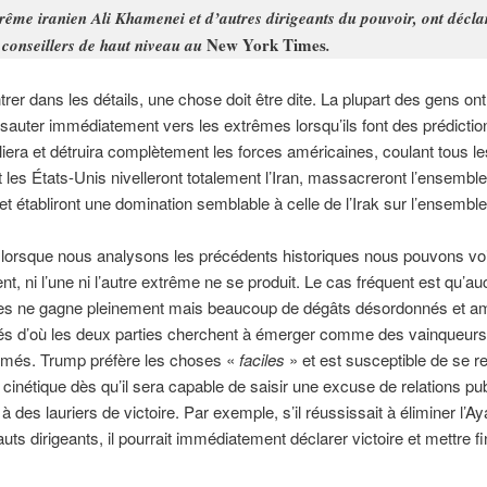
rême iranien Ali Khamenei et d’autres dirigeants du pouvoir, ont décla
New York Times
 conseillers de haut niveau au
.
trer dans les détails, une chose doit être dite. La plupart des gens on
 sauter immédiatement vers les extrêmes lorsqu’ils font des prédiction
iliera et détruira complètement les forces américaines, coulant tous le
t les États-Unis nivelleront totalement l’Iran, massacreront l’ensembl
 et établiront une domination semblable à celle de l’Irak sur l’ensembl
, lorsque nous analysons les précédents historiques nous pouvons voi
nt, ni l’une ni l’autre extrême ne se produit. Le cas fréquent est qu’a
ies ne gagne pleinement mais beaucoup de dégâts désordonnés et a
és d’où les deux parties cherchent à émerger comme des vainqueurs
amés. Trump préfère les choses «
faciles
» et est susceptible de se re
it cinétique dès qu’il sera capable de saisir une excuse de relations pu
à des lauriers de victoire. Par exemple, s’il réussissait à éliminer l’Ay
auts dirigeants, il pourrait immédiatement déclarer victoire et mettre f