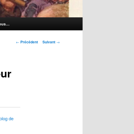
nous…
Navigation
←
Précédent
Suivant
→
des
articles
œur
 blog de