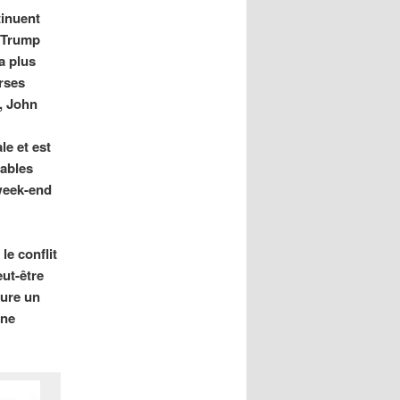
tinuent
 Trump
la plus
erses
, John
le et est
sables
 week-end
le conflit
eut-être
lure un
une