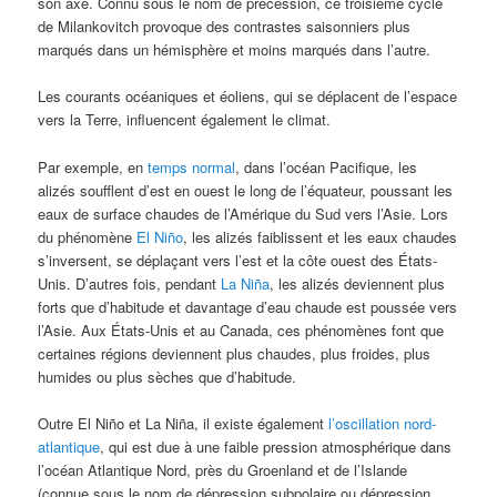
son axe. Connu sous le nom de précession, ce troisième cycle
de Milankovitch provoque des contrastes saisonniers plus
marqués dans un hémisphère et moins marqués dans l’autre.
Les courants océaniques et éoliens, qui se déplacent de l’espace
vers la Terre, influencent également le climat.
Par exemple, en
temps normal
, dans l’océan Pacifique, les
alizés soufflent d’est en ouest le long de l’équateur, poussant les
eaux de surface chaudes de l’Amérique du Sud vers l’Asie. Lors
du phénomène
El Niño
, les alizés faiblissent et les eaux chaudes
s’inversent, se déplaçant vers l’est et la côte ouest des États-
Unis. D’autres fois, pendant
La Niña
, les alizés deviennent plus
forts que d’habitude et davantage d’eau chaude est poussée vers
l’Asie. Aux États-Unis et au Canada, ces phénomènes font que
certaines régions deviennent plus chaudes, plus froides, plus
humides ou plus sèches que d’habitude.
Outre El Niño et La Niña, il existe également
l’oscillation nord-
atlantique
, qui est due à une faible pression atmosphérique dans
l’océan Atlantique Nord, près du Groenland et de l’Islande
(connue sous le nom de dépression subpolaire ou dépression