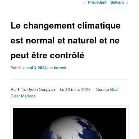
Navigation
←
Précédent
Suivant
→
des
articles
Le changement climatique
est normal et naturel et ne
peut être contrôlé
Publié le
mai 3, 2024
par
hervek
Par Frits Byron Soepyan − Le 30 mars 2024 − Source
Real
Clear Markets