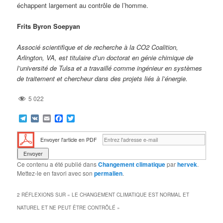
échappent largement au contrôle de l’homme.
Frits Byron Soepyan
Associé scientifique et de recherche à la CO2 Coalition,
Arlington, VA, est titulaire d’un doctorat en génie chimique de
l’université de Tulsa et a travaillé comme ingénieur en systèmes
de traitement et chercheur dans des projets liés à l’énergie.
5 022
Telegram
VK
Email
Facebook
Twitter
Envoyer l'article en PDF
Ce contenu a été publié dans
Changement climatique
par
hervek
.
Mettez-le en favori avec son
permalien
.
2 RÉFLEXIONS SUR «
LE CHANGEMENT CLIMATIQUE EST NORMAL ET
NATUREL ET NE PEUT ÊTRE CONTRÔLÉ
»