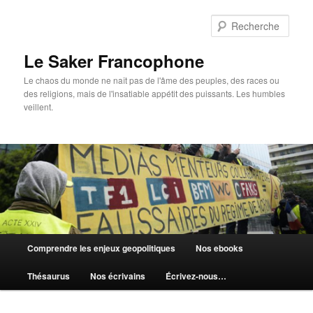
Aller
au
Rech
contenu
principal
Le Saker Francophone
Le chaos du monde ne naît pas de l'âme des peuples, des races ou
des religions, mais de l'insatiable appétit des puissants. Les humbles
veillent.
Menu
Comprendre les enjeux geopolitiques
Nos ebooks
principal
Thésaurus
Nos écrivains
Écrivez-nous…