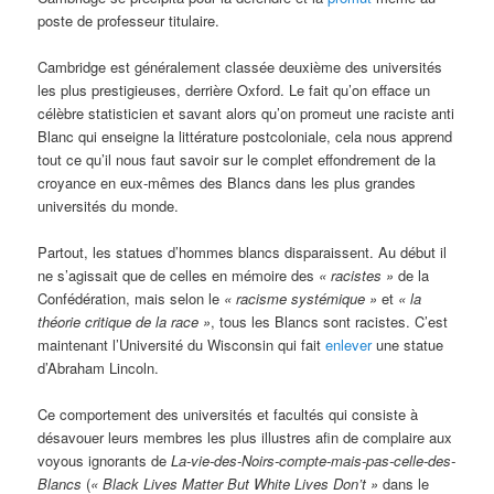
poste de professeur titulaire.
Cambridge est généralement classée deuxième des universités
les plus prestigieuses, derrière Oxford. Le fait qu’on efface un
célèbre statisticien et savant alors qu’on promeut une raciste anti
Blanc qui enseigne la littérature postcoloniale, cela nous apprend
tout ce qu’il nous faut savoir sur le complet effondrement de la
croyance en eux-mêmes des Blancs dans les plus grandes
universités du monde.
Partout, les statues d’hommes blancs disparaissent. Au début il
ne s’agissait que de celles en mémoire des
« racistes »
de la
Confédération, mais selon le
« racisme systémique »
et
« la
théorie critique de la race »
, tous les Blancs sont racistes. C’est
maintenant l’Université du Wisconsin qui fait
enlever
une statue
d’Abraham Lincoln.
Ce comportement des universités et facultés qui consiste à
désavouer leurs membres les plus illustres afin de complaire aux
voyous ignorants de
La-vie-des-Noirs-compte-mais-pas-celle-des-
Blancs
(
« Black Lives Matter But White Lives Don’t »
dans le