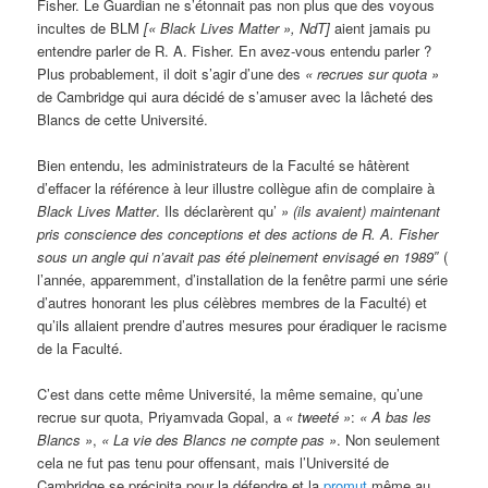
Fisher. Le Guardian ne s’étonnait pas non plus que des voyous
incultes de BLM
[« Black Lives Matter », NdT]
aient jamais pu
entendre parler de R. A. Fisher. En avez-vous entendu parler ?
Plus probablement, il doit s’agir d’une des
« recrues sur quota »
de Cambridge qui aura décidé de s’amuser avec la lâcheté des
Blancs de cette Université.
Bien entendu, les administrateurs de la Faculté se hâtèrent
d’effacer la référence à leur illustre collègue afin de complaire à
Black Lives Matter
. Ils déclarèrent qu’
» (ils avaient) maintenant
pris conscience des conceptions et des actions de R. A. Fisher
sous un angle qui n’avait pas été pleinement envisagé en 1989″
(
l’année, apparemment, d’installation de la fenêtre parmi une série
d’autres honorant les plus célèbres membres de la Faculté) et
qu’ils allaient prendre d’autres mesures pour éradiquer le racisme
de la Faculté.
C’est dans cette même Université, la même semaine, qu’une
recrue sur quota, Priyamvada Gopal, a
« tweeté »
:
« A bas les
Blancs »
,
« La vie des Blancs ne compte pas »
. Non seulement
cela ne fut pas tenu pour offensant, mais l’Université de
Cambridge se précipita pour la défendre et la
promut
même au