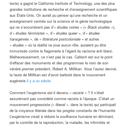
texte) a gagné le California Institute of Technology, une des plus
grandes institutions de recherche et d’enseignement scientifiques
aux États-Unis. On aurait pu penser qu’une recherche et un
enseignement centrés sur la science et le génie technologique
qui ne s’encombrent pas d’
« études noires »
(
« Black studies »
),
d’
« études féministes »
, d’
« études queer »
, d’
« études
transgenres »
, de
« littérature postcoloniale »
et autres
« études »
où la réalité ne joue aucun rôle, auraient pu être
immunisés contre la flagornerie à l’égard du racisme anti blanc.
Malheureusement, ce n’est pas le cas. Caltech est sur le point
d’effacer des monuments et des programmes le nom de son
vénéré premier président, Robert A. Millikan. Vous l’aurez deviné,
la faute de Millikan est d’avoir barboté dans le mouvement
eugéniste
il y a un siècle
.
Comment l’eugénisme est-il devenu
« raciste »
? Il n’était
assurément pas considéré comme raciste à l’époque. C’était un
mouvement progressiste (
« liberal »
, dans le texte) qui participait
de la croyance libérale dans les progrès constants de l’humanité.
L’eugénisme visait à réduire la souffrance humaine en éliminant,
par le contrôle de la reproduction, la maladie, les infirmités et