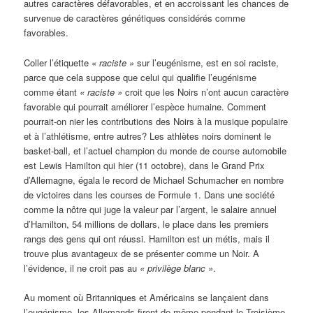
autres caractères défavorables, et en accroissant les chances de
survenue de caractères génétiques considérés comme
favorables.
Coller l’étiquette
« raciste »
sur l’eugénisme, est en soi raciste,
parce que cela suppose que celui qui qualifie l’eugénisme
comme étant
« raciste »
croit que les Noirs n’ont aucun caractère
favorable qui pourrait améliorer l’espèce humaine. Comment
pourrait-on nier les contributions des Noirs à la musique populaire
et à l’athlétisme, entre autres? Les athlètes noirs dominent le
basket-ball, et l’actuel champion du monde de course automobile
est Lewis Hamilton qui hier (11 octobre), dans le Grand Prix
d’Allemagne, égala le record de Michael Schumacher en nombre
de victoires dans les courses de Formule 1. Dans une société
comme la nôtre qui juge la valeur par l’argent, le salaire annuel
d’Hamilton, 54 millions de dollars, le place dans les premiers
rangs des gens qui ont réussi. Hamilton est un métis, mais il
trouve plus avantageux de se présenter comme un Noir. A
l’évidence, il ne croit pas au
« privilège blanc »
.
Au moment où Britanniques et Américains se lançaient dans
l’eugénisme, les Allemands firent de même pendant le Troisième