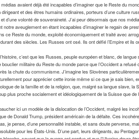
 médias avaient déjà été incapables d’imaginer que le Reste du mond
irigeant et des êtres humains ordinaires, porteurs d’une culture rus
 et d’une volonté de souveraineté. J’ai peur désormais que nos médi
t notre aveuglement en étant incapables d’imaginer le regain de prest
ns ce Reste du monde, exploité économiquement et traité avec arro
 durant des siècles. Les Russes ont osé. Ils ont défié l’Empire et ils 
e l’histoire, c’est que les Russes, peuple européen et blanc, de langue 
 bouclier militaire du Reste du monde parce que l’Occident a refusé 
près la chute du communisme. J’imagine les Slovènes particulièremen
turellement pour apprécier cette ironie même si ce que je sais bien, e
ologue de la famille et de la religion, que, malgré sa langue slave, la 
up plus proche socialement et idéologiquement de la Suisse que de 
aucher ici un modèle de la dislocation de l’Occident, malgré les inc
tique de Donald Trump, président américain de la défaite. Ces incohé
pas, je pense, d’une personnalité instable, et sans doute perverse, ma
soluble pour les États-Unis. D’une part, leurs dirigeants, au Penta
n blanche, savent que la guerre est perdue et que l’Ukraine devra êtr