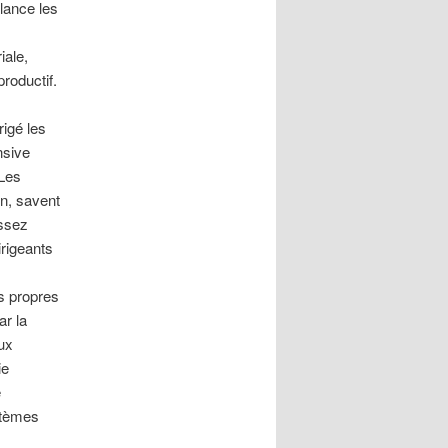
elance les
iale,
productif.
rigé les
nsive
 Les
en, savent
assez
irigeants
rs propres
ar la
ux
ie
e
stèmes