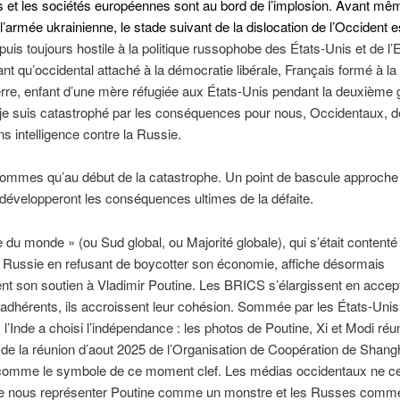
 et les sociétés européennes sont au bord de l’implosion. Avant mê
l’armée ukrainienne, le stade suivant de la dislocation de l’Occident es
puis toujours hostile à la politique russophobe des États-Unis et de l
ant qu’occidental attaché à la démocratie libérale, Français formé à l
rre, enfant d’une mère réfugiée aux États-Unis pendant la deuxième 
je suis catastrophé par les conséquences pour nous, Occidentaux, de
 intelligence contre la Russie.
ommes qu’au début de la catastrophe. Un point de bascule approche
développeront les conséquences ultimes de la défaite.
 du monde » (ou Sud global, ou Majorité globale), qui s’était contenté
a Russie en refusant de boycotter son économie, affiche désormais
t son soutien à Vladimir Poutine. Les BRICS s’élargissent en accep
dhérents, ils accroissent leur cohésion. Sommée par les États-Unis 
l’Inde a choisi l’indépendance : les photos de Poutine, Xi et Modi réu
 de la réunion d’aout 2025 de l’Organisation de Coopération de Shang
 comme le symbole de ce moment clef. Les médias occidentaux ne c
de nous représenter Poutine comme un monstre et les Russes comm