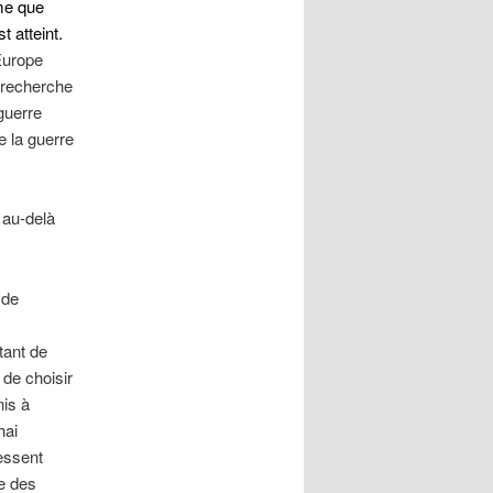
me que
t atteint.
’Europe
a recherche
guerre
 la guerre
 au-delà
 de
tant de
de choisir
nis à
hai
essent
e des