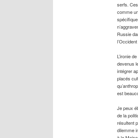
serfs. Ces
comme un d
spécifique
n’aggraven
Russie da
l’Occident
L’ironie d
devenus le
intégrer a
placés cul
qu’anthrop
est beauco
Je peux éb
de la poli
résultent 
dilemme in
à la Maiso