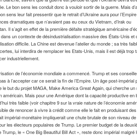
. Le bon sens les conduit donc à vouloir sortir de la guerre. Mais d’a
n sens leur fait pressentir que le retrait d’Ukraine aura pour l’Empir
ces dramatiques que n’avaient pas eu ceux du Vietnam, d’Irak ou
an. Il s’agit en effet de la première défaite stratégique américaine d’é
, dans un contexte de désindustrialisation massive des États-Unis et 
lisation difficile. La Chine est devenue l’atelier du monde ; sa très faib
certes, lui interdira de remplacer les Etats-Unis, mais il est déjà trop 
er industriellement.
risation de l’économie mondiale a commencé. Trump et ses conseille
 pas à l’accepter car ce serait la fin de l’Empire. Un âge post-impérial 
re le but du projet MAGA, Make America Great Again, qui cherche un 
ion américain. Mais pour une Amérique dont la capacité productive en 
’hui très faible (voir chapitre 9 sur la vraie nature de l’économie améri
ible de renoncer à vivre à crédit comme elle le fait en produisant des 
rait impérial-monétaire impliquerait une chute brutale de son niveau de 
ur les électeurs populaires de Trump. Le premier budget de la deux
 Trump, le « One Big Beautiful Bill Act », reste donc impérial malgré 