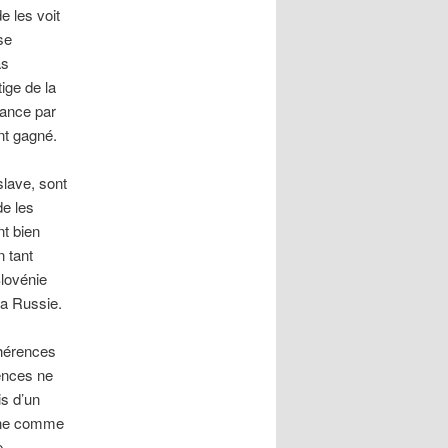
e les voit
se
as
ige de la
gance par
ont gagné.
slave, sont
de les
t bien
n tant
Slovénie
la Russie.
ohérences
rences ne
is d’un
gone comme
e