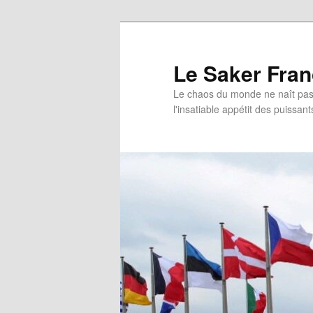
Aller
au
contenu
Le Saker Fra
principal
Le chaos du monde ne naît pas 
l'insatiable appétit des puissant