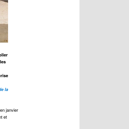
lier
les
rise
de la
 en janvier
t et