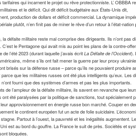
s tarifaires qui incarnent le projet ou rêve protectionniste. L’ OBBBA r
litaires et le déficit. Qui dit déficit budgétaire aux États-Unis dit,
ment, production de dollars et déficit commercial. La dynamique impér
mpériale plutôt, n’en finit pas de miner le rêve d’un retour à l’état-nation 
la défaite militaire reste mal comprise des dirigeants. Ils n’ont pas di
. C’est le Pentagone qui avait mis au point les plans de la contre-offe
 de l’été 2023 (durant laquelle j’avais écrit
La Défaite de l’Occident
).
 américains, même s’ils ont fait mener la guerre par leur proxy ukraini
sont brisés sur la défense russe – parce qu’ils ne pouvaient produire 
 parce que les militaires russes ont été plus intelligents qu’eux. Les d
n’ont fourni que des systèmes d’armes et pas les plus importants.
ts de l’ampleur de la défaite militaire, ils savent en revanche que leu
ont été paralysées par la politique de sanctions, tout spécialement p
e leur approvisionnement en énergie russe bon marché. Couper en de
ment le continent européen fut un acte de folie suicidaire. L’économ
stagne. Partout à l’ouest, la pauvreté et les inégalités augmentent. L
i est au bord du gouffre. La France le suit de près. Sociétés et sy
 sont bloquées.