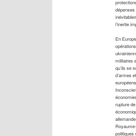
protection
dépenses mi
inévitable
l’inertie i
En Europe, 
opérations
ukrainienne
militaires
qu’ils se 
d’armes et
européens 
Inconscien
économies 
rupture d
économique
allemande 
Royaume-Un
politiques