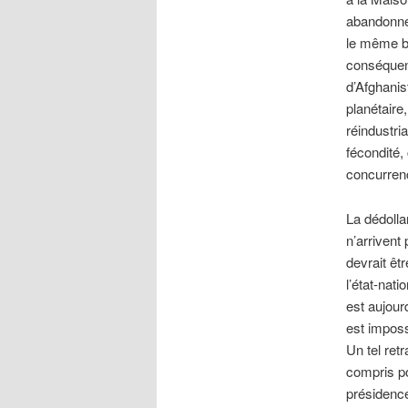
abandonnée
le même bo
conséquen
d’Afghanist
planétaire
réindustria
fécondité, 
concurrenc
La dédolla
n’arrivent
devrait êt
l’état-nat
est aujourd
est imposs
Un tel ret
compris po
présidence