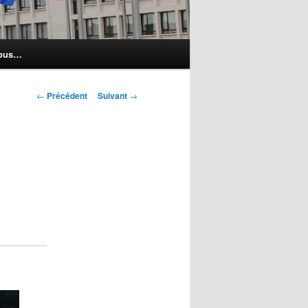
nous…
Navigation
←
Précédent
Suivant
→
des
articles