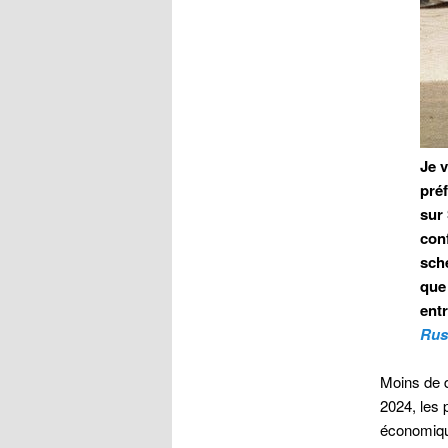
Je 
pré
sur
conf
sch
que 
ent
Russ
Moins de d
2024, les 
économique