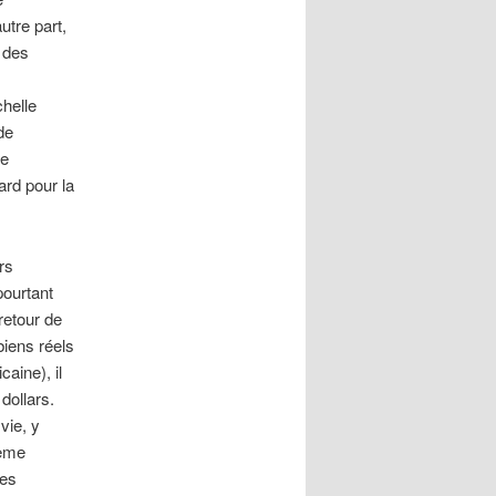
utre part,
e des
chelle
de
le
tard pour la
rs
pourtant
retour de
biens réels
caine), il
dollars.
vie, y
ième
les