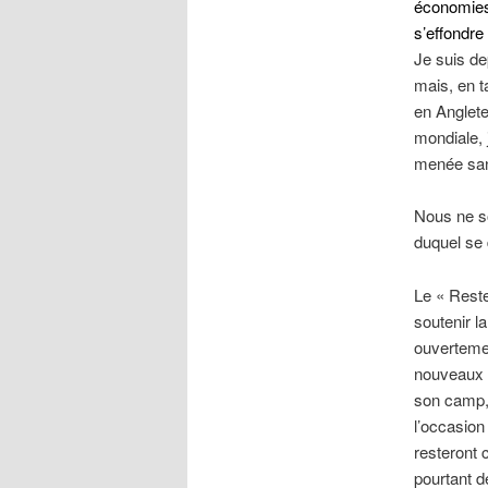
économies
s’effondre 
Je suis de
mais, en t
en Anglete
mondiale, 
menée sans
Nous ne s
duquel se 
Le « Reste
soutenir l
ouvertemen
nouveaux a
son camp, 
l’occasion
resteront
pourtant 