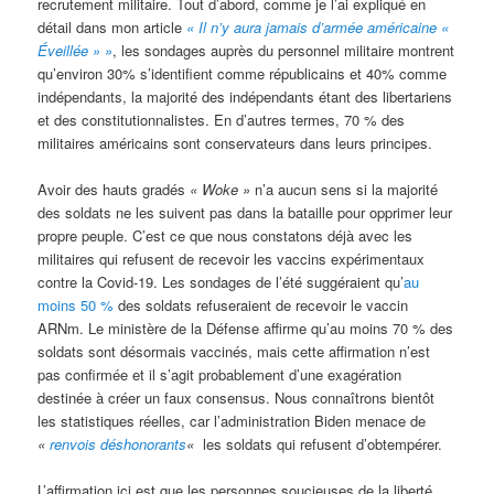
recrutement militaire. Tout d’abord, comme je l’ai expliqué en
détail dans mon article
« Il n’y aura jamais d’armée américaine «
Éveillée » »
, les sondages auprès du personnel militaire montrent
qu’environ 30% s’identifient comme républicains et 40% comme
indépendants, la majorité des indépendants étant des libertariens
et des constitutionnalistes. En d’autres termes, 70 % des
militaires américains sont conservateurs dans leurs principes.
Avoir des hauts gradés
« Woke »
n’a aucun sens si la majorité
des soldats ne les suivent pas dans la bataille pour opprimer leur
propre peuple. C’est ce que nous constatons déjà avec les
militaires qui refusent de recevoir les vaccins expérimentaux
contre la Covid-19. Les sondages de l’été suggéraient qu’
au
moins 50 %
des soldats refuseraient de recevoir le vaccin
ARNm. Le ministère de la Défense affirme qu’au moins 70 % des
soldats sont désormais vaccinés, mais cette affirmation n’est
pas confirmée et il s’agit probablement d’une exagération
destinée à créer un faux consensus. Nous connaîtrons bientôt
les statistiques réelles, car l’administration Biden menace de
«
renvois déshonorants
«
les soldats qui refusent d’obtempérer.
L’affirmation ici est que les personnes soucieuses de la liberté