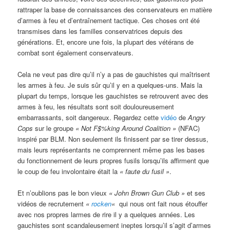
rattraper la base de connaissances des conservateurs en matière
d’armes à feu et d’entraînement tactique. Ces choses ont été
transmises dans les familles conservatrices depuis des
générations. Et, encore une fois, la plupart des vétérans de
combat sont également conservateurs.
Cela ne veut pas dire qu’il n’y a pas de gauchistes qui maîtrisent
les armes à feu. Je suis sûr qu’il y en a quelques-uns. Mais la
plupart du temps, lorsque les gauchistes se retrouvent avec des
armes à feu, les résultats sont soit douloureusement
embarrassants, soit dangereux. Regardez cette
vidéo
de
Angry
Cops
sur le groupe
« Not F$%king Around Coalition »
(NFAC)
inspiré par BLM. Non seulement ils finissent par se tirer dessus,
mais leurs représentants ne comprennent même pas les bases
du fonctionnement de leurs propres fusils lorsqu’ils affirment que
le coup de feu involontaire était la
« faute du fusil »
.
Et n’oublions pas le bon vieux
« John Brown Gun Club »
et ses
vidéos de recrutement
«
rocken
«
qui nous ont fait nous étouffer
avec nos propres larmes de rire il y a quelques années. Les
gauchistes sont scandaleusement ineptes lorsqu’il s’agit d’armes