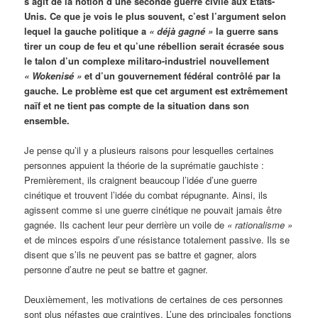
s’agit de la notion d’une seconde guerre civile aux États-
Unis. Ce que je vois le plus souvent, c’est l’argument selon
lequel la gauche politique a
« déjà gagné »
la guerre sans
tirer un coup de feu et qu’une rébellion serait écrasée sous
le talon d’un complexe militaro-industriel nouvellement
« Wokenisé »
et d’un gouvernement fédéral contrôlé par la
gauche. Le problème est que cet argument est extrêmement
naïf et ne tient pas compte de la situation dans son
ensemble.
Je pense qu’il y a plusieurs raisons pour lesquelles certaines
personnes appuient la théorie de la suprématie gauchiste :
Premièrement, ils craignent beaucoup l’idée d’une guerre
cinétique et trouvent l’idée du combat répugnante. Ainsi, ils
agissent comme si une guerre cinétique ne pouvait jamais être
gagnée. Ils cachent leur peur derrière un voile de
« rationalisme »
et de minces espoirs d’une résistance totalement passive. Ils se
disent que s’ils ne peuvent pas se battre et gagner, alors
personne d’autre ne peut se battre et gagner.
Deuxièmement, les motivations de certaines de ces personnes
sont plus néfastes que craintives. L’une des principales fonctions