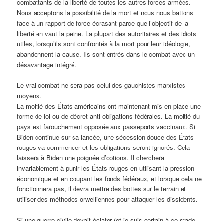
combattants de la liberté de toutes les autres forces armées.
Nous acceptons la possibilité de la mort et nous nous battons
face à un rapport de force écrasant parce que l’objectif de la
liberté en vaut la peine. La plupart des autoritaires et des idiots
utiles, lorsqu’ils sont confrontés à la mort pour leur idéologie,
abandonnent la cause. Ils sont entrés dans le combat avec un
désavantage intégré.
Le vrai combat ne sera pas celui des gauchistes marxistes
moyens.
La moitié des États américains ont maintenant mis en place une
forme de loi ou de décret anti-obligations fédérales. La moitié du
pays est farouchement opposée aux passeports vaccinaux. Si
Biden continue sur sa lancée, une sécession douce des États
rouges va commencer et les obligations seront ignorés. Cela
laissera à Biden une poignée d’options. Il cherchera
invariablement à punir les États rouges en utilisant la pression
économique et en coupant les fonds fédéraux, et lorsque cela ne
fonctionnera pas, il devra mettre des bottes sur le terrain et
utiliser des méthodes orwelliennes pour attaquer les dissidents.
Si une guerre civile devait éclater (et je suis certain à ce stade