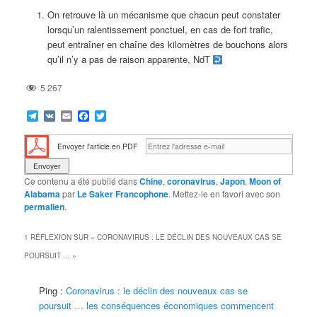
On retrouve là un mécanisme que chacun peut constater
lorsqu’un ralentissement ponctuel, en cas de fort trafic,
peut entraîner en chaîne des kilomètres de bouchons alors
qu’il n’y a pas de raison apparente, NdT
5 267
Telegram
VK
Email
Facebook
Twitter
Envoyer l'article en PDF
Ce contenu a été publié dans
Chine
,
coronavirus
,
Japon
,
Moon of
Alabama
par
Le Saker Francophone
. Mettez-le en favori avec son
permalien
.
1 RÉFLEXION SUR «
CORONAVIRUS : LE DÉCLIN DES NOUVEAUX CAS SE
POURSUIT …
»
Ping :
Coronavirus : le déclin des nouveaux cas se
poursuit … les conséquences économiques commencent