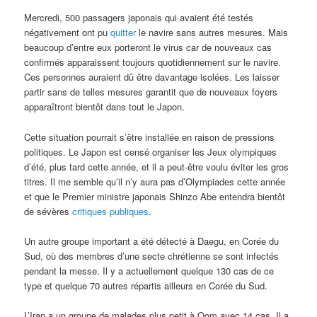
Mercredi, 500 passagers japonais qui avaient été testés
négativement ont pu
quitter
le navire sans autres mesures. Mais
beaucoup d’entre eux porteront le virus car de nouveaux cas
confirmés apparaissent toujours quotidiennement sur le navire.
Ces personnes auraient dû être davantage isolées. Les laisser
partir sans de telles mesures garantit que de nouveaux foyers
apparaîtront bientôt dans tout le Japon.
Cette situation pourrait s’être installée en raison de pressions
politiques. Le Japon est censé organiser les Jeux olympiques
d’été, plus tard cette année, et il a peut-être voulu éviter les gros
titres. Il me semble qu’il n’y aura pas d’Olympiades cette année
et que le Premier ministre japonais Shinzo Abe entendra bientôt
de sévères
critiques publiques
.
Un autre groupe important a été détecté à Daegu, en Corée du
Sud, où des membres d’une secte chrétienne se sont infectés
pendant la messe. Il y a actuellement quelque 130 cas de ce
type et quelque 70 autres répartis ailleurs en Corée du Sud.
L’Iran a un groupe de malades plus petit à Qom avec 14 cas. Il a