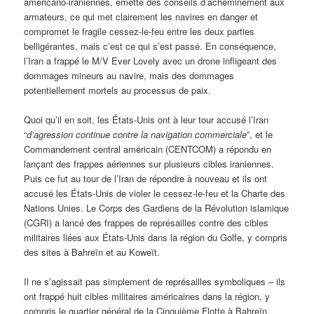
américano-iraniennes, émette des conseils d’acheminement aux
armateurs, ce qui met clairement les navires en danger et
compromet le fragile cessez-le-feu entre les deux parties
belligérantes, mais c’est ce qui s’est passé. En conséquence,
l’Iran a frappé le M/V Ever Lovely avec un drone infligeant des
dommages mineurs au navire, mais des dommages
potentiellement mortels au processus de paix.
Quoi qu’il en soit, les États-Unis ont à leur tour accusé l’Iran
“
d’agression continue contre la navigation commerciale
”, et le
Commandement central américain (CENTCOM) a répondu en
lançant des frappes aériennes sur plusieurs cibles iraniennes.
Puis ce fut au tour de l’Iran de répondre à nouveau et ils ont
accusé les États-Unis de violer le cessez-le-feu et la Charte des
Nations Unies. Le Corps des Gardiens de la Révolution islamique
(CGRI) a lancé des frappes de représailles contre des cibles
militaires liées aux États-Unis dans la région du Golfe, y compris
des sites à Bahreïn et au Koweït.
Il ne s’agissait pas simplement de représailles symboliques – ils
ont frappé huit cibles militaires américaines dans la région, y
compris le quartier général de la Cinquième Flotte à Bahreïn.