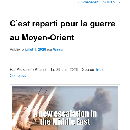
Navigation
←
Précédent
Suivant
→
des
articles
C’est reparti pour la guerre
au Moyen-Orient
Publié le
juillet 1, 2026
par
Wayan
Par Alexandre Krainer – Le 29 Juin 2026 – Source
Trend
Compass