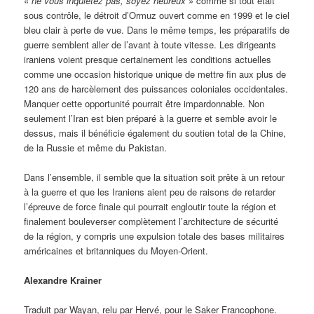
«
ne vous inquiétez pas, soyez heureux
» comme si tout était
sous contrôle, le détroit d’Ormuz ouvert comme en 1999 et le ciel
bleu clair à perte de vue. Dans le même temps, les préparatifs de
guerre semblent aller de l’avant à toute vitesse. Les dirigeants
iraniens voient presque certainement les conditions actuelles
comme une occasion historique unique de mettre fin aux plus de
120 ans de harcèlement des puissances coloniales occidentales.
Manquer cette opportunité pourrait être impardonnable. Non
seulement l’Iran est bien préparé à la guerre et semble avoir le
dessus, mais il bénéficie également du soutien total de la Chine,
de la Russie et même du Pakistan.
Dans l’ensemble, il semble que la situation soit prête à un retour
à la guerre et que les Iraniens aient peu de raisons de retarder
l’épreuve de force finale qui pourrait engloutir toute la région et
finalement bouleverser complètement l’architecture de sécurité
de la région, y compris une expulsion totale des bases militaires
américaines et britanniques du Moyen-Orient.
Alexandre Krainer
Traduit par Wayan, relu par Hervé, pour le Saker Francophone.