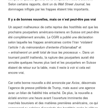
Selon certains rapports, dont un du
Wall Street Journal
, les
dommages infligés par les frappes étaient très importants.
Il y a de bonnes nouvelles, mais ce n’est peut-être pas vrai
Un aspect malheureux de cette reprise des hostilités est que les
prochains pourparlers américano-iraniens en Suisse ont peut-être
été complètement annulés. Le CGRI a publié une déclaration
selon laquelle les frappes américaines contre l’Iran
“violaient
l’article 1 du mémorandum d’entente d’Islamabad
” et
«
entraîneront un arrêt total de tous les processus
». Dans un
tournant positif inattendu, la rupture des pourparlers aurait été
annulée quelques heures plus tard et les pourparlers en Suisse
étaient de retour sur la table, mais il reste à voir si cela est
encore vrai.
Car cette bonne nouvelle a été annoncée par
Axios
, désormais
l’agence de presse préférée de Trump, mais aussi une agence
avec un bilan de fiabilité très entaché. De plus, la nouvelle a
éclaté environ une heure avant l’ouverture imminente des
marchés boursiers et des matières premières américains, ce qui
correspond au schéma d’escalade des hostilités après la clôture