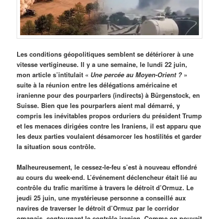
Les conditions géopolitiques semblent se détériorer à une
vitesse vertigineuse. Il y a une semaine, le lundi 22 juin,
mon article s’intitulait «
Une percée au Moyen-Orient ?
»
suite à la réunion entre les délégations américaine et
iranienne pour des pourparlers (indirects) à Bürgenstock, en
Suisse. Bien que les pourparlers aient mal démarré, y
compris les inévitables propos orduriers du président Trump
et les menaces dirigées contre les Iraniens, il est apparu que
les deux parties voulaient désamorcer les hostilités et garder
la situation sous contrôle.
Malheureusement, le cessez-le-feu s’est à nouveau effondré
au cours du week-end. L’événement déclencheur était lié au
contrôle du trafic maritime à travers le détroit d’Ormuz. Le
jeudi 25 juin, une mystérieuse personne a conseillé aux
navires de traverser le détroit d’Ormuz par le corridor
omanais, contournant le contrôle iranien. Comme on pouvait