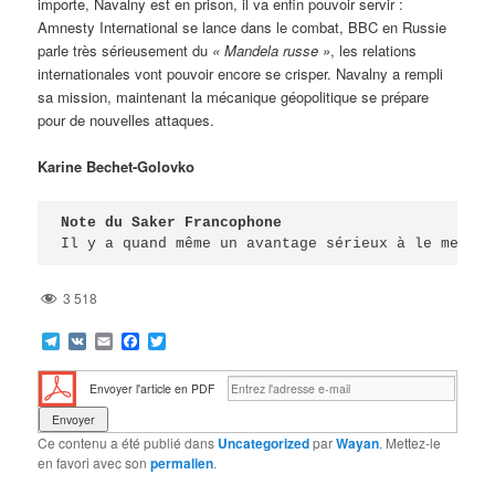
importe, Navalny est en prison, il va enfin pouvoir servir :
Amnesty International se lance dans le combat, BBC en Russie
parle très sérieusement du
« Mandela russe »
, les relations
internationales vont pouvoir encore se crisper. Navalny a rempli
sa mission, maintenant la mécanique géopolitique se prépare
pour de nouvelles attaques.
Karine Bechet-Golovko
Note du Saker Francophone
Il y a quand même un avantage sérieux à le mettre
3 518
Telegram
VK
Email
Facebook
Twitter
Envoyer l'article en PDF
Ce contenu a été publié dans
Uncategorized
par
Wayan
. Mettez-le
en favori avec son
permalien
.