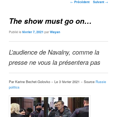
Navigation
←
Précédent
Suivant
→
des
articles
The show must go on…
Publié le
février 7, 2021
par
Wayan
L’audience de Navalny, comme la
presse ne vous la présentera pas
Par Karine Bechet-Golovko − Le 3 février 2021 − Source
Russie
politics