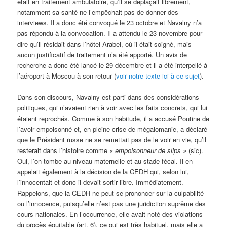
était en traitement ambulatoire, qu’il se déplaçait librement,
notamment sa santé ne l’empêchait pas de donner des
interviews. Il a donc été convoqué le 23 octobre et Navalny n’a
pas répondu à la convocation. Il a attendu le 23 novembre pour
dire qu’il résidait dans l’hôtel Arabel, où il était soigné, mais
aucun justificatif de traitement n’a été apporté. Un avis de
recherche a donc été lancé le 29 décembre et il a été interpellé à
l’aéroport à Moscou à son retour (
voir notre texte ici à ce sujet
).
Dans son discours, Navalny est parti dans des considérations
politiques, qui n’avaient rien à voir avec les faits concrets, qui lui
étaient reprochés. Comme à son habitude, il a accusé Poutine de
l’avoir empoisonné et, en pleine crise de mégalomanie, a déclaré
que le Président russe ne se remettait pas de le voir en vie, qu’il
resterait dans l’histoire comme
« empoisonneur de slips »
(sic).
Oui, l’on tombe au niveau maternelle et au stade fécal. Il en
appelait également à la décision de la CEDH qui, selon lui,
l’innocentait et donc il devait sortir libre. Immédiatement.
Rappelons, que la CEDH ne peut se prononcer sur la culpabilité
ou l’innocence, puisqu’elle n’est pas une juridiction suprême des
cours nationales. En l’occurrence, elle avait noté des violations
du procès équitable (art. 6), ce qui est très habituel, mais elle a