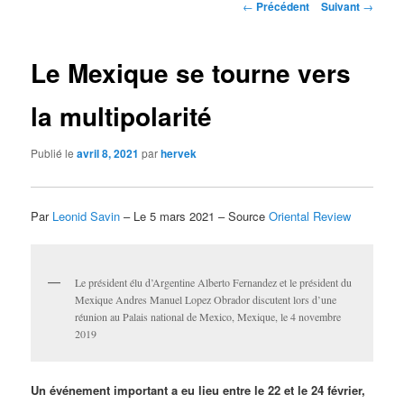
Navigation
←
Précédent
Suivant
→
des
articles
Le Mexique se tourne vers
la multipolarité
Publié le
avril 8, 2021
par
hervek
Par
Leonid Savin
– Le 5 mars 2021 – Source
Oriental Review
Le président élu d’Argentine Alberto Fernandez et le président du
Mexique Andres Manuel Lopez Obrador discutent lors d’une
réunion au Palais national de Mexico, Mexique, le 4 novembre
2019
Un événement important a eu lieu entre le 22 et le 24 février,