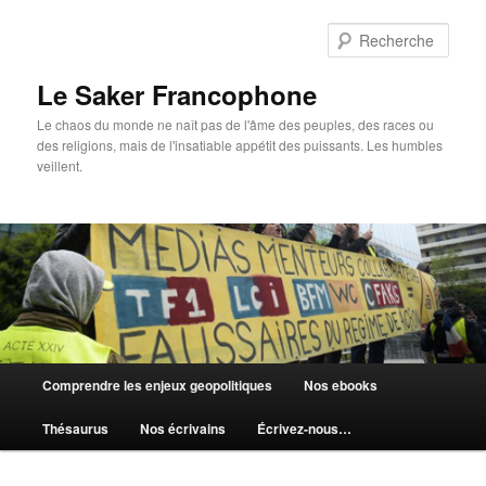
Aller
au
Rech
contenu
principal
Le Saker Francophone
Le chaos du monde ne naît pas de l'âme des peuples, des races ou
des religions, mais de l'insatiable appétit des puissants. Les humbles
veillent.
Menu
Comprendre les enjeux geopolitiques
Nos ebooks
principal
Thésaurus
Nos écrivains
Écrivez-nous…