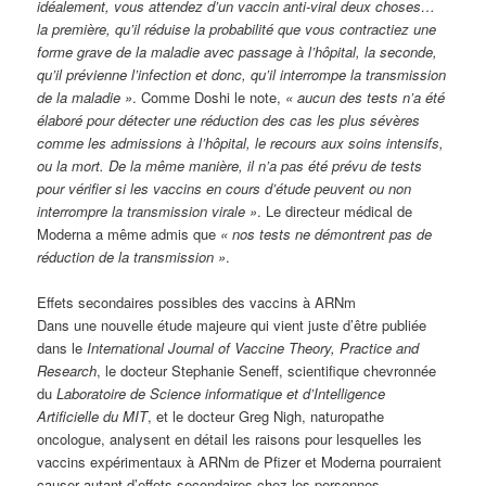
idéalement, vous attendez d’un vaccin anti-viral deux choses…
la première, qu’il réduise la probabilité que vous contractiez une
forme grave de la maladie avec passage à l’hôpital, la seconde,
qu’il prévienne l’infection et donc, qu’il interrompe la transmission
de la maladie »
. Comme Doshi le note,
« aucun des tests n’a été
élaboré pour détecter une réduction des cas les plus sévères
comme les admissions à l’hôpital, le recours aux soins intensifs,
ou la mort. De la même manière, il n’a pas été prévu de tests
pour vérifier si les vaccins en cours d’étude peuvent ou non
interrompre la transmission virale »
. Le directeur médical de
Moderna a même admis que
« nos tests ne démontrent pas de
réduction de la transmission »
.
Effets secondaires possibles des vaccins à ARNm
Dans une nouvelle étude majeure qui vient juste d’être publiée
dans le
International Journal of Vaccine Theory, Practice and
Research
, le docteur Stephanie Seneff, scientifique chevronnée
du
Laboratoire de Science informatique et d’Intelligence
Artificielle du MIT
, et le docteur Greg Nigh, naturopathe
oncologue, analysent en détail les raisons pour lesquelles les
vaccins expérimentaux à ARNm de Pfizer et Moderna pourraient
causer autant d’effets secondaires chez les personnes