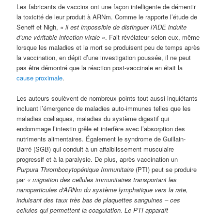
Les fabricants de vaccins ont une façon intelligente de démentir
la toxicité de leur produit à ARNm. Comme le rapporte l’étude de
Seneff et Nigh,
« il est impossible de distinguer l’ADE induite
d’une véritable infection virale »
. Fait révélateur selon eux, même
lorsque les maladies et la mort se produisent peu de temps après
la vaccination, en dépit d’une investigation poussée, il ne peut
pas être démontré que la réaction post-vaccinale en était la
cause proximale
.
Les auteurs soulèvent de nombreux points tout aussi inquiétants
incluant l’émergence de maladies auto-immunes telles que les
maladies cœliaques, maladies du système digestif qui
endommage l’intestin grêle et interfère avec l’absorption des
nutriments alimentaires. Également le syndrome de Guillain-
Barré (SGB) qui conduit à un affaiblissement musculaire
progressif et à la paralysie. De plus, après vaccination un
Purpura Thrombocytopénique Immunitaire
(PTI) peut se produire
par
« migration des cellules immunitaires transportant les
nanoparticules d’ARNm du système lymphatique vers la rate,
induisant des taux très bas de plaquettes sanguines – ces
cellules qui permettent la coagulation. Le PTI apparaît