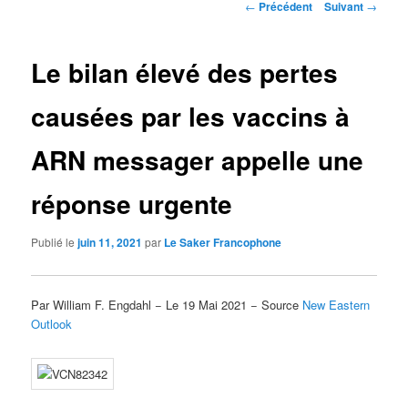
Navigation
←
Précédent
Suivant
→
des
articles
Le bilan élevé des pertes
causées par les vaccins à
ARN messager appelle une
réponse urgente
Publié le
juin 11, 2021
par
Le Saker Francophone
Par William F. Engdahl − Le 19 Mai 2021 − Source
New Eastern
Outlook