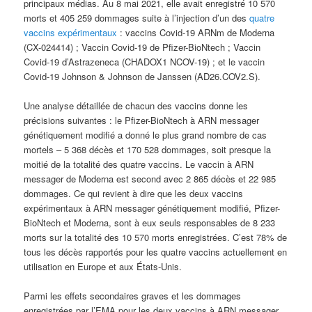
principaux médias. Au 8 mai 2021, elle avait enregistré 10 570
morts et 405 259 dommages suite à l’injection d’un des
quatre
vaccins expérimentaux
: vaccins Covid-19 ARNm de Moderna
(CX-024414) ; Vaccin Covid-19 de Pfizer-BioNtech ; Vaccin
Covid-19 d’Astrazeneca (CHADOX1 NCOV-19) ; et le vaccin
Covid-19 Johnson & Johnson de Janssen (AD26.COV2.S).
Une analyse détaillée de chacun des vaccins donne les
précisions suivantes : le Pfizer-BioNtech à ARN messager
génétiquement modifié a donné le plus grand nombre de cas
mortels – 5 368 décès et 170 528 dommages, soit presque la
moitié de la totalité des quatre vaccins. Le vaccin à ARN
messager de Moderna est second avec 2 865 décès et 22 985
dommages. Ce qui revient à dire que les deux vaccins
expérimentaux à ARN messager génétiquement modifié, Pfizer-
BioNtech et Moderna, sont à eux seuls responsables de 8 233
morts sur la totalité des 10 570 morts enregistrées. C’est 78% de
tous les décès rapportés pour les quatre vaccins actuellement en
utilisation en Europe et aux États-Unis.
Parmi les effets secondaires graves et les dommages
enregistrées par l’EMA pour les deux vaccins à ARN messager