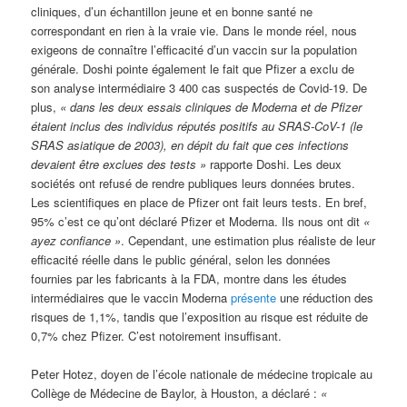
cliniques, d’un échantillon jeune et en bonne santé ne
correspondant en rien à la vraie vie. Dans le monde réel, nous
exigeons de connaître l’efficacité d’un vaccin sur la population
générale. Doshi pointe également le fait que Pfizer a exclu de
son analyse intermédiaire 3 400 cas suspectés de Covid-19. De
plus,
« dans les deux essais cliniques de Moderna et de Pfizer
étaient inclus des individus réputés positifs au SRAS-CoV-1 (le
SRAS asiatique de 2003), en dépit du fait que ces infections
devaient être exclues des tests »
rapporte Doshi. Les deux
sociétés ont refusé de rendre publiques leurs données brutes.
Les scientifiques en place de Pfizer ont fait leurs tests. En bref,
95% c’est ce qu’ont déclaré Pfizer et Moderna. Ils nous ont dit
«
ayez confiance »
. Cependant, une estimation plus réaliste de leur
efficacité réelle dans le public général, selon les données
fournies par les fabricants à la FDA, montre dans les études
intermédiaires que le vaccin Moderna
présente
une réduction des
risques de 1,1%, tandis que l’exposition au risque est réduite de
0,7% chez Pfizer. C’est notoirement insuffisant.
Peter Hotez, doyen de l’école nationale de médecine tropicale au
Collège de Médecine de Baylor, à Houston, a déclaré :
«