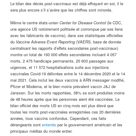
Le bilan des décès post-vaccinaux est déjà effrayant en soi, il le
sera plus encore s’il s’avère que les chiffres sont minorés.
Même le centre états-unien
Center for Disease Control
(le CDC,
une agence US notoirement politisée et corrompue par ses liens
avec les fabricants de vaccins), dans ses statistiques officielles
du
Vaccine Adverse Event Reporting
(VAERS, base de donnée
centralisant les rapports d’effets secondaires post-vaccinaux)
montre un total de 193 000 effets secondaires incluant 4 057
morts, 2 475 handicaps permanents, 25 603 passages aux
urgences, et 11 572 hospitalisations suite aux injections
vaccinales Covid-19 délivrées entre le 14 décembre 2020 et le 14
mai 2021. Cela inclut les deux vaccins à ARN messager modifié,
Pfizer et Moderna, et le bien moins prévalent vaccin J&J de
Janssen. Sur les morts rapportées, 38% se sont produites moins
de 48 heures après que les personnes aient été vaccinées. Le
bilan officiel des morts US en cinq mois est plus élevé que
toutes les morts post-vaccinales enregistrées ces 20 dernières
années, tous vaccins confondus. Cependant, ces faits
dérangeants sont
enterrés
par le gouvernement américain et les
principaux médias du monde entier.