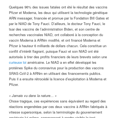
Quelques 96% des issues fatales ont été le résultat des vaccins
Pfizer et Moderna, les deux qui utilisent la technologie génétique
ARN messager, financée et promue par la Fondation Bill Gates et
par le NIAD de Tony Fauci. D’ailleurs, le docteur Tony Fauci, le
tsar des vaccins de l’administration Biden, et son centre de
recherches vaccinales NIAD, ont collaboré à la conception du
vaccin Moderna à ARNm modifié, et ont financé Moderna et
Pfizer à hauteur 6 milliards de dollars chacun. Cela constitue un
conflit d’intérêt flagrant, puisque Fauci et son NIAD ont été
autorisés à tirer des profits financiers de leurs brevets selon une
curieuse loi
américaine. Le NIAD a en effet développé les
protéines Spike du coronavirus pour la production des vaccins
SRAS-CoV-2 à ARNm en utilisant des financements publics.
Puis il a ensuite rétrocédé la licence d’exploitation à Moderna et
Pfizer.
« Jamais vu dans la nature… »
Chose tragique, ces expériences sans équivalent au regard des
réactions engendrées par ces deux vaccins à ARNm fabriqués à
vitesse supersonique, selon la terminologie du gouvernement
américain lui-même, commencent à rendre visible le test