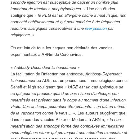
seconde injection est susceptible de causer un nombre plus
important de réactions anaphylactiques. »
Une des études
souligne que
« le PEG est un allergène caché à haut risque, non
suspecté habituellement et qui peut conduire à de fréquentes
réactions allergiques consécutives à une
réexposition
par
négligence. »
On est loin de tous les risques non déclarés des vaccins
expérimentaux à ARNm du Coronavirus.
« Antibody-Dependent Enhancement »
La facilitation de l’infection par anticorps,
Antibody-Dependent
Enhancement
ou ADE, est un phénomène immunologique connu.
Seneff et Nigh soulignent que
« l’ADE est un cas spécifique de
ce qui peut se produire quand un bas niveau d’anticorps non
neutralisés est présent dans le corps au moment d’une infection
virale. Ces anticorps pourraient être présents… en raison même
de la vaccination contre le virus… »
. Les auteurs suggèrent que
dans le cas des vaccins Pfizer et Moderna à ARNm,
« la non-
neutralisation des anticorps forme des complexes immunitaires
avec antigènes viraux qui provoquent une sécrétion excessive et
pro-inflammatoire de cytokines, et, dans certains cas, des