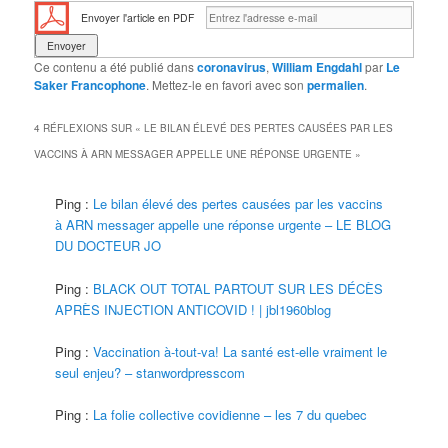
Envoyer l'article en PDF
Ce contenu a été publié dans
coronavirus
,
William Engdahl
par
Le
Saker Francophone
. Mettez-le en favori avec son
permalien
.
4 RÉFLEXIONS SUR «
LE BILAN ÉLEVÉ DES PERTES CAUSÉES PAR LES
VACCINS À ARN MESSAGER APPELLE UNE RÉPONSE URGENTE
»
Ping :
Le bilan élevé des pertes causées par les vaccins
à ARN messager appelle une réponse urgente – LE BLOG
DU DOCTEUR JO
Ping :
BLACK OUT TOTAL PARTOUT SUR LES DÉCÈS
APRÈS INJECTION ANTICOVID ! | jbl1960blog
Ping :
Vaccination à-tout-va! La santé est-elle vraiment le
seul enjeu? – stanwordpresscom
Ping :
La folie collective covidienne – les 7 du quebec