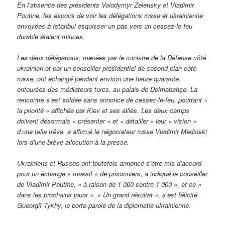
En l’absence des présidents Volodymyr Zelensky et Vladimir
Poutine, les espoirs de voir les délégations russe et ukrainienne
envoyées à Istanbul esquisser un pas vers un cessez-le-feu
durable étaient minces.
Les deux délégations, menées par le ministre de la Défense côté
ukrainien et par un conseiller présidentiel de second plan côté
russe, ont échangé pendant environ une heure quarante,
entourées des médiateurs turcs, au palais de Dolmabahçe. La
rencontre s’est soldée sans annonce de cessez-le-feu, pourtant «
la priorité » affichée par Kiev et ses alliés. Les deux camps
doivent désormais « présenter » et « détailler » leur « vision »
d’une telle trêve, a affirmé le négociateur russe Vladimir Medinski
lors d’une brève allocution à la presse.
Ukrainiens et Russes ont toutefois annoncé s’être mis d’accord
pour un échange « massif » de prisonniers, a indiqué le conseiller
de Vladimir Poutine, « à raison de 1 000 contre 1 000 », et ce «
dans les prochains jours ». « Un grand résultat », s’est félicité
Gueorgiï Tykhy, le porte-parole de la diplomatie ukrainienne.