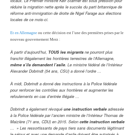
locaux. Le Premier ministre Keir Starmer est sous pression pour
réduire la migration nette après le succès du parti britannique de
réforme anti-immigration de droite de Nigel Farage aux élections
locales de ce mois-ci.
Et en Allemagne
ou cette décision est l’une des premières prises par le
nouveau gouvernement Merz :
À partir d’aujourd’hui,
TOUS les migrants
ne pourront plus
franchir illégalement les frontières terrestres de l’Allemagne,
même s’ils demandent l’asile
. Le ministre fédéral de l’Intérieur
Alexander Dobrindt (54 ans, CSU) a donné l’ordre …
À midi, Dobrindt a donné des instructions à la Police fédérale
pour renforcer les contrôles aux frontières et augmenter les
refoulements en cas d’entrée illégale …
Dobrindt a également révoqué
une instruction verbale
adressée
à la Police fédérale par l’ancien ministre de l’Intérieur Thomas de
Maizière (71 ans, CDU) en 2015. Selon
cette instruction verbale
… » Les ressortissants de pays tiers sans documents légitimant
le séjour et avec une demande d’asile doivent être autorisés à