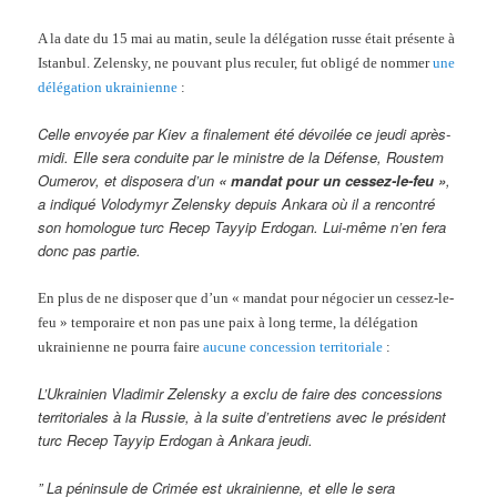
A la date du 15 mai au matin, seule la délégation russe était présente à
Istanbul. Zelensky, ne pouvant plus reculer, fut obligé de nommer
une
délégation ukrainienne
:
Celle envoyée par Kiev a finalement été dévoilée ce jeudi après-
midi. Elle sera conduite par le ministre de la Défense, Roustem
Oumerov, et disposera d’un
« mandat pour un cessez-le-feu »
,
a indiqué Volodymyr Zelensky depuis Ankara où il a rencontré
son homologue turc Recep Tayyip Erdogan. Lui-même n’en fera
donc pas partie.
En plus de ne disposer que d’un « mandat pour négocier un cessez-le-
feu » temporaire et non pas une paix à long terme, la délégation
ukrainienne ne pourra faire
aucune concession territoriale
:
L’Ukrainien Vladimir Zelensky a exclu de faire des concessions
territoriales à la Russie, à la suite d’entretiens avec le président
turc Recep Tayyip Erdogan à Ankara jeudi.
” La péninsule de Crimée est ukrainienne, et elle le sera