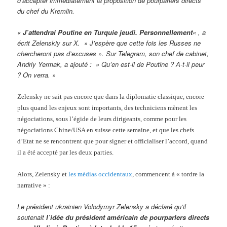
d’accepter immédiatement la proposition de pourparlers directs
du chef du Kremlin.
«
J’attendrai Poutine en Turquie jeudi. Personnellement
« , a
écrit Zelenskiy sur X. » J’espère que cette fois les Russes ne
chercheront pas d’excuses ». Sur Telegram, son chef de cabinet,
Andriy Yermak, a ajouté : » Qu’en est-il de Poutine ? A-t-il peur
? On verra. »
Zelensky ne sait pas encore que dans la diplomatie classique, encore
plus quand les enjeux sont importants, des techniciens mènent les
négociations, sous l’égide de leurs dirigeants, comme pour les
négociations Chine/USA en suisse cette semaine, et que les chefs
d’Etat ne se rencontrent que pour signer et officialiser l’accord, quand
il a été accepté par les deux parties.
Alors, Zelensky et
les médias occidentaux
, commencent à « tordre la
narrative » :
Le président ukrainien Volodymyr Zelensky a déclaré qu’il
soutenait
l’idée du président américain de pourparlers directs