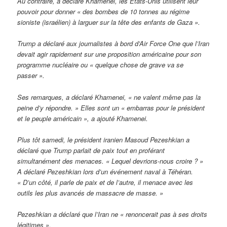
Au contraire, a déclaré Khamenei, les États-Unis utilisent leur
pouvoir pour donner « des bombes de 10 tonnes au régime
sioniste (israélien) à larguer sur la tête des enfants de Gaza ».
Trump a déclaré aux journalistes à bord d’Air Force One que l’Iran
devait agir rapidement sur une proposition américaine pour son
programme nucléaire ou « quelque chose de grave va se
passer ».
Ses remarques, a déclaré Khamenei, « ne valent même pas la
peine d’y répondre. » Elles sont un « embarras pour le président
et le peuple américain », a ajouté Khamenei.
Plus tôt samedi, le président iranien Masoud Pezeshkian a
déclaré que Trump parlait de paix tout en proférant
simultanément des menaces. « Lequel devrions-nous croire ? »
A déclaré Pezeshkian lors d’un événement naval à Téhéran.
« D’un côté, il parle de paix et de l’autre, il menace avec les
outils les plus avancés de massacre de masse. »
Pezeshkian a déclaré que l’Iran ne « renoncerait pas à ses droits
légitimes ».