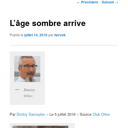
Navigation
←
Précédent
Suivant
→
des
articles
L’âge sombre arrive
Publié le
juillet 14, 2016
par
hervek
Dmitry
Orlov
Par
Dmitry Samoylov
– Le 5 juillet 2016 – Source
Club Orlov