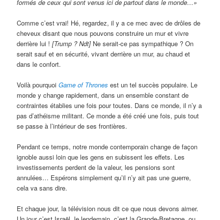
formés de ceux qui sont venus ici de partout dans le monde…»
Comme c’est vrai! Hé, regardez, il y a ce mec avec de drôles de
cheveux disant que nous pouvons construire un mur et vivre
derrière lui !
[Trump ? Ndt]
Ne serait-ce pas sympathique ? On
serait sauf et en sécurité, vivant derrière un mur, au chaud et
dans le confort.
Voilà pourquoi
Game of Thrones
est un tel succès populaire. Le
monde y change rapidement, dans un ensemble constant de
contraintes établies une fois pour toutes. Dans ce monde, il n’y a
pas d’athéisme militant. Ce monde a été créé une fois, puis tout
se passe à l’intérieur de ses frontières.
Pendant ce temps, notre monde contemporain change de façon
ignoble aussi loin que les gens en subissent les effets. Les
investissements perdent de la valeur, les pensions sont
annulées… Espérons simplement qu’il n’y ait pas une guerre,
cela va sans dire.
Et chaque jour, la télévision nous dit ce que nous devons aimer.
Un jour c’est Israël, le lendemain, c’est la Grande-Bretagne, ou