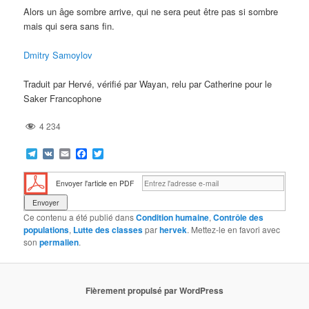
Alors un âge sombre arrive, qui ne sera peut être pas si sombre
mais qui sera sans fin.
Dmitry Samoylov
Traduit par Hervé, vérifié par Wayan, relu par Catherine pour le
Saker Francophone
4 234
Telegram
VK
Email
Facebook
Twitter
Envoyer l'article en PDF
Ce contenu a été publié dans
Condition humaine
,
Contrôle des
populations
,
Lutte des classes
par
hervek
. Mettez-le en favori avec
son
permalien
.
Fièrement propulsé par WordPress